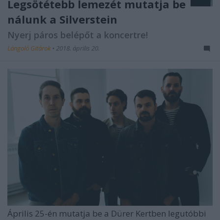
Legsötétebb lemezét mutatja be
nálunk a Silverstein
Nyerj páros belépőt a koncertre!
Lángoló Gitárok
•
2018. április 20.
Április 25-én mutatja be a Dürer Kertben legutóbbi