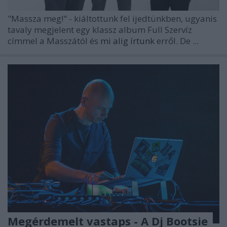
"Massza meg!" - kiáltottunk fel ijedtünkben, ugyanis
tavaly megjelent egy klassz album Full Szervíz
címmel a Masszától és
mi alig írtunk
erről. De ...
Megérdemelt vastaps - A Dj Bootsie