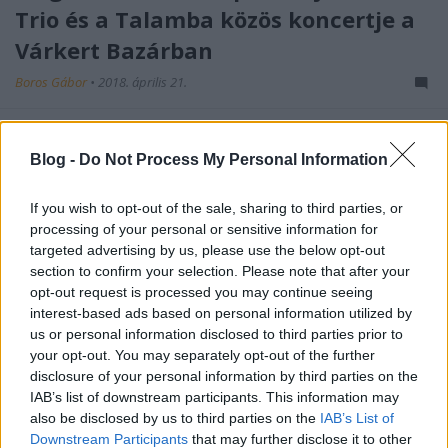
Trio és a Talamba közös koncertje a
Várkert Bazárban
Boros Gábor
•
2018. április 21.
Blog -
Do Not Process My Personal Information
If you wish to opt-out of the sale, sharing to third parties, or
processing of your personal or sensitive information for
targeted advertising by us, please use the below opt-out
section to confirm your selection. Please note that after your
opt-out request is processed you may continue seeing
interest-based ads based on personal information utilized by
us or personal information disclosed to third parties prior to
your opt-out. You may separately opt-out of the further
disclosure of your personal information by third parties on the
IAB’s list of downstream participants. This information may
Dj Bootsie több évtizede úttörő a hazai hip-hop és
also be disclosed by us to third parties on the
IAB’s List of
elektronikus zenei szcénákban egyaránt. Az Árral
Downstream Participants
that may further disclose it to other