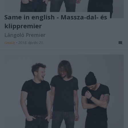
Same in english - Massza-dal- és
klippremier
Lángoló Premier
Gnosis
•
2018. április 21.