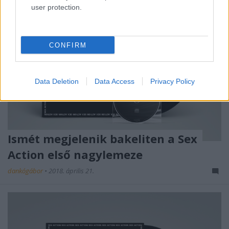
user protection.
CONFIRM
Data Deletion
Data Access
Privacy Policy
Ismét megjelenik bakeliten a Sex
Action első nagylemeze
dankógábor
•
2018. április 21.