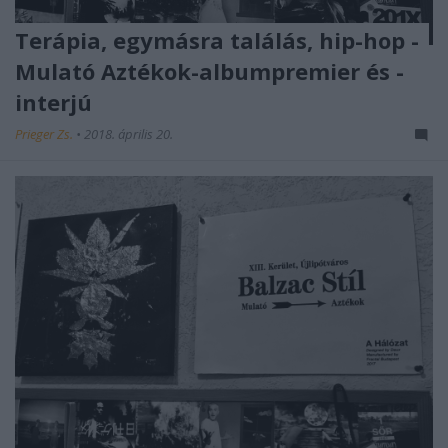
Terápia, egymásra találás, hip-hop -
Mulató Aztékok-albumpremier és -
interjú
Prieger Zs.
•
2018. április 20.