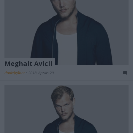
Meghalt Avicii
dankógábor
•
2018. április 20.