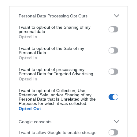
Szembennel elsőként nyerték meg a Fila Rap ...
third parties.
Please note that this website/app uses one or more Google
Personal Data Processing Opt Outs
services and may gather and store information including but
not limited to your visit or usage behaviour. You may click to
I want to opt-out of the Sharing of my
personal data.
grant or deny consent to Google and its third-party tags to
Opted In
use your data for below specified purposes in below Google
consent section.
I want to opt-out of the Sale of my
Personal Data.
Opted In
I want to opt-out of processing my
Personal Data for Targeted Advertising.
Opted In
I want to opt-out of Collection, Use,
Retention, Sale, and/or Sharing of my
Personal Data that Is Unrelated with the
Purposes for which it was collected.
Opted Out
Lángol a Fishing #3 - Bemutatkozik a
Kassandra
Google consents
Lángoló
•
2018. április 21.
I want to allow Google to enable storage