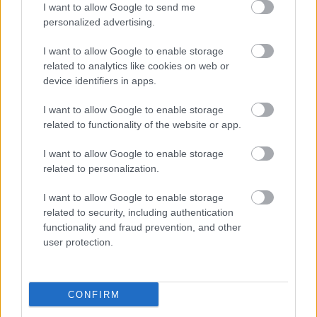
I want to allow Google to send me
personalized advertising.
I want to allow Google to enable storage
related to analytics like cookies on web or
device identifiers in apps.
Szövegértési nehézséggel küzdő magyar gyerekek
I want to allow Google to enable storage
segítéséért kampányol a Balaton Sound
related to functionality of the website or app.
támogatásával a Zamárdiban idén fellépő The ...
I want to allow Google to enable storage
related to personalization.
I want to allow Google to enable storage
related to security, including authentication
functionality and fraud prevention, and other
user protection.
CONFIRM