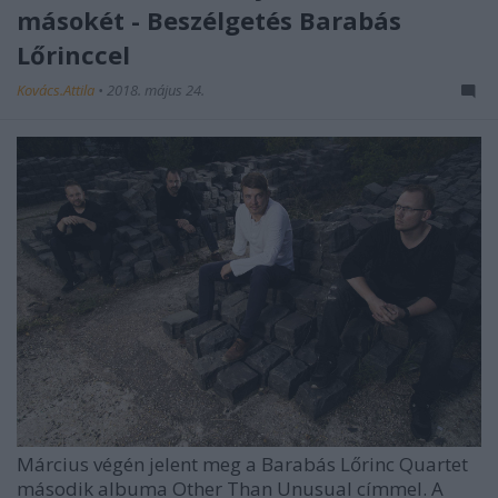
másokét - Beszélgetés Barabás
Lőrinccel
Kovács.Attila
•
2018. május 24.
Március végén jelent meg a
Barabás Lőrinc Quartet
második albuma Other Than Unusual címmel. A