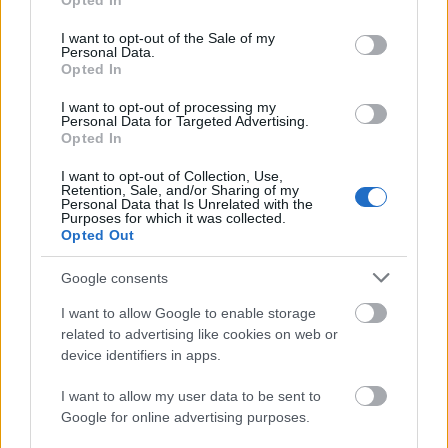
Opted In
use your data for below specified purposes in below Google
consent section.
I want to opt-out of the Sale of my
Personal Data.
Opted In
I want to opt-out of processing my
Personal Data for Targeted Advertising.
VIP vendégeket keres a
Opted In
Chainsmokers - Magyar fiatalokért
I want to opt-out of Collection, Use,
Retention, Sale, and/or Sharing of my
kampányol a csapat a Balaton
Personal Data that Is Unrelated with the
Purposes for which it was collected.
Soundon
Opted Out
Lángoló
•
2018. május 23.
Google consents
I want to allow Google to enable storage
related to advertising like cookies on web or
device identifiers in apps.
I want to allow my user data to be sent to
Google for online advertising purposes.