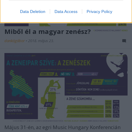
Data Deletion
Data Access
Privacy Policy
Miből él a magyar zenész?
dankógábor
•
2018. május 23.
Május 31-én, az egri Music Hungary Konferencián