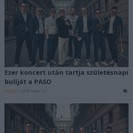
Ezer koncert után tartja születésnapi
buliját a PASO
Lángoló
•
2018. május 22.