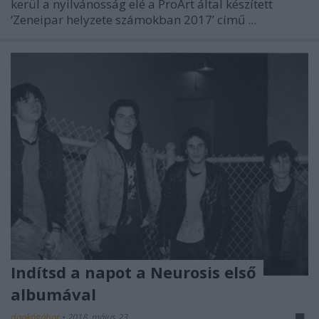
kerül a nyilvánosság elé a ProArt által készített
‘Zeneipar helyzete számokban 2017’ című ...
Indítsd a napot a Neurosis első
albumával
dankógábor
•
2018. május 23.