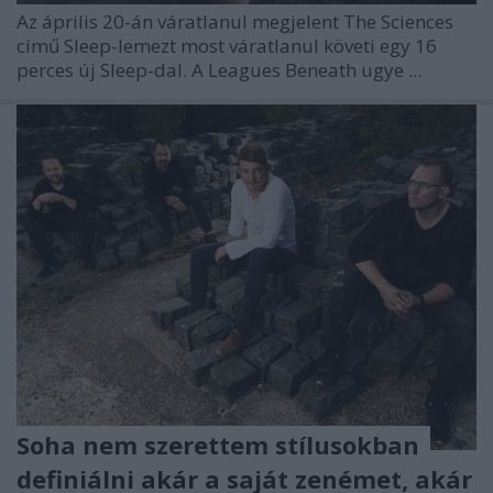
Az április 20-án váratlanul megjelent The Sciences
című Sleep-lemezt most váratlanul követi egy 16
perces új Sleep-dal. A Leagues Beneath ugye ...
Soha nem szerettem stílusokban
definiálni akár a saját zenémet, akár