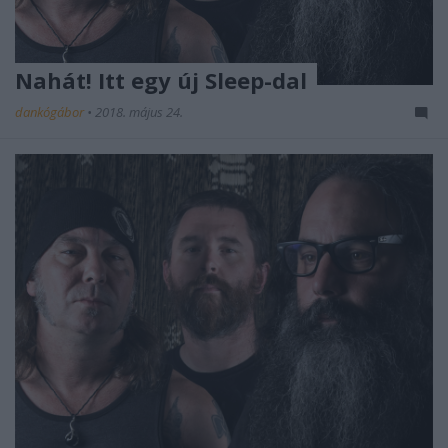
Nahát! Itt egy új Sleep-dal
dankógábor
•
2018. május 24.