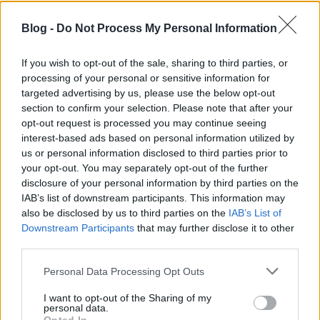
Blog -
Do Not Process My Personal Information
If you wish to opt-out of the sale, sharing to third parties, or
processing of your personal or sensitive information for
targeted advertising by us, please use the below opt-out
section to confirm your selection. Please note that after your
opt-out request is processed you may continue seeing
A fél évszázados jubileumhoz illően színes
interest-based ads based on personal information utilized by
felhozatallal várja idén a fesztiválozókat a
Szegedi
us or personal information disclosed to third parties prior to
Ifjúsági Napok
. Itt lesz többek között a
Pet ...
your opt-out. You may separately opt-out of the further
disclosure of your personal information by third parties on the
IAB’s list of downstream participants. This information may
also be disclosed by us to third parties on the
IAB’s List of
Downstream Participants
that may further disclose it to other
third parties.
Please note that this website/app uses one or more Google
Personal Data Processing Opt Outs
services and may gather and store information including but
not limited to your visit or usage behaviour. You may click to
I want to opt-out of the Sharing of my
personal data.
grant or deny consent to Google and its third-party tags to