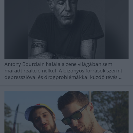
Antony Bourdain
halála a zene világában sem
maradt reakció nélkül. A bizonyos források szerint
depresszióval és drogproblémákkal küzdő tévés ...