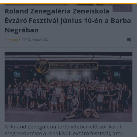
Roland Zenegaléria Zeneiskola
Évzáró Fesztivál június 10-én a Barba
Negrában
Lángoló
•
2018. június 08.
A Roland Zenegaléria történetében először kerül
megrendezésre a rendkívüli évzáró fesztivál, ami