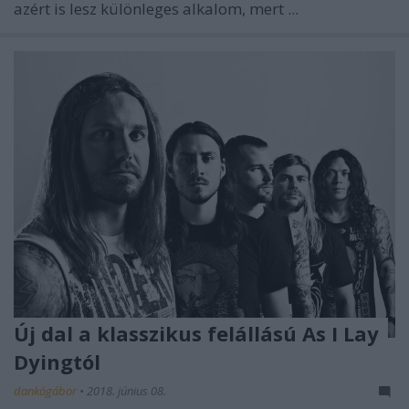
azért is lesz különleges alkalom, mert ...
Új dal a klasszikus felállású As I Lay
Dyingtól
dankógábor
•
2018. június 08.