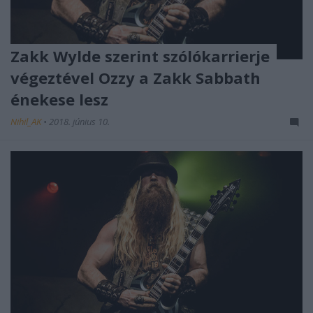
Zakk Wylde szerint szólókarrierje
végeztével Ozzy a Zakk Sabbath
énekese lesz
Nihil_AK
•
2018. június 10.