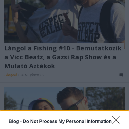
Lángol a Fishing #10 - Bemutatkozik
a Vicc Beatz, a Gazsi Rap Show és a
Mulató Aztékok
Lángoló
•
2018. június 09.
Blog -
Do Not Process My Personal Information