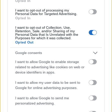
Opted In
I want to opt-out of processing my
Personal Data for Targeted Advertising.
Opted In
Lola dalról dalra mondja el, hogy mit
I want to opt-out of Collection, Use,
kell tudni az új EP-jéről
Retention, Sale, and/or Sharing of my
Personal Data that Is Unrelated with the
Purposes for which it was collected.
Lángoló
•
2018. június 08.
Opted Out
Google consents
I want to allow Google to enable storage
related to advertising like cookies on web or
device identifiers in apps.
I want to allow my user data to be sent to
Google for online advertising purposes.
I want to allow Google to send me
personalized advertising.