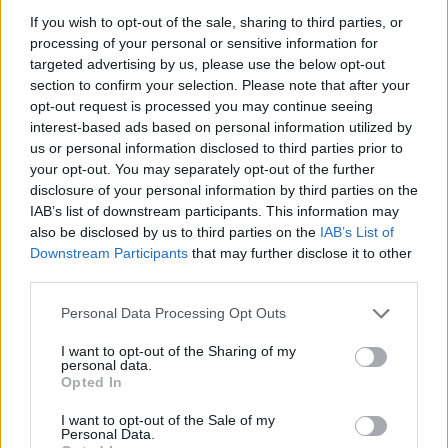
If you wish to opt-out of the sale, sharing to third parties, or
processing of your personal or sensitive information for
targeted advertising by us, please use the below opt-out
section to confirm your selection. Please note that after your
opt-out request is processed you may continue seeing
interest-based ads based on personal information utilized by
Befejező részéhez ért a
Lángol a Fishing
sorozatunk,
us or personal information disclosed to third parties prior to
amelyben a
Fishing On Orfű
fesztivál szervezőivel
your opt-out. You may separately opt-out of the further
együttműködve bemutatunk tíz olyan ...
disclosure of your personal information by third parties on the
IAB’s list of downstream participants. This information may
also be disclosed by us to third parties on the
IAB’s List of
Downstream Participants
that may further disclose it to other
third parties.
Please note that this website/app uses one or more Google
Personal Data Processing Opt Outs
services and may gather and store information including but
not limited to your visit or usage behaviour. You may click to
I want to opt-out of the Sharing of my
personal data.
grant or deny consent to Google and its third-party tags to
Opted In
use your data for below specified purposes in below Google
consent section.
I want to opt-out of the Sale of my
Personal Data.