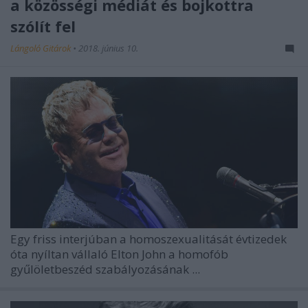
a közösségi médiát és bojkottra
szólít fel
Lángoló Gitárok
•
2018. június 10.
Egy friss interjúban a homoszexualitását évtizedek
óta nyíltan vállaló
Elton John
a homofób
gyűlöletbeszéd szabályozásának ...