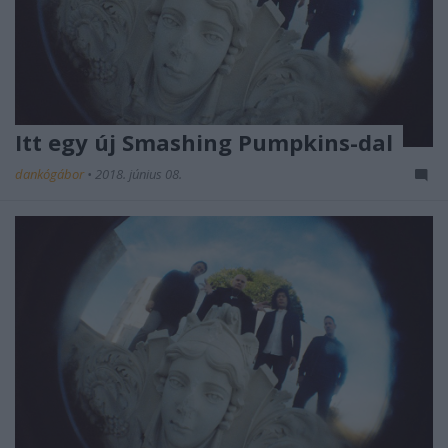
Itt egy új Smashing Pumpkins-dal
dankógábor
•
2018. június 08.