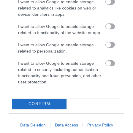
I want to allow Google to enable storage
related to analytics like cookies on web or
device identifiers in apps.
Megjelent Lola első EP-je a Tom Tom kiadó
gondozásában Te kellesz címmel ami az ősszel
I want to allow Google to enable storage
érkező negyedik album előfutára.Az énekesnő idén
related to functionality of the website or app.
...
I want to allow Google to enable storage
related to personalization.
I want to allow Google to enable storage
related to security, including authentication
functionality and fraud prevention, and other
user protection.
CONFIRM
Data Deletion
Data Access
Privacy Policy