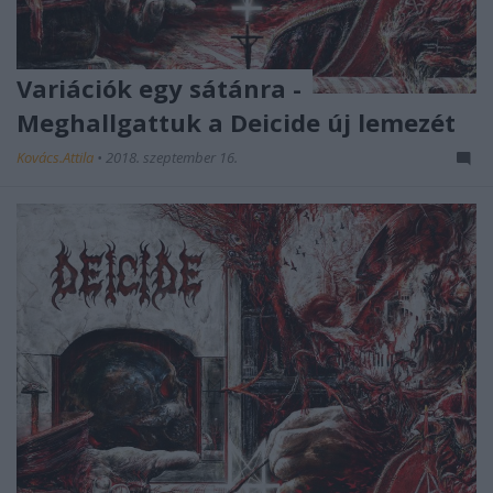
Variációk egy sátánra -
Meghallgattuk a Deicide új lemezét
Kovács.Attila
•
2018. szeptember 16.