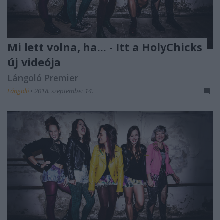
Mi lett volna, ha... - Itt a HolyChicks
új videója
Lángoló Premier
Lángoló
•
2018. szeptember 14.