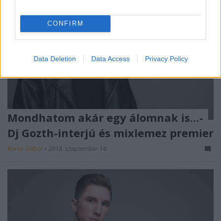
CONFIRM
Data Deletion
Data Access
Privacy Policy
Mondhatom akár egy álomnak is…-
Dj Gozth-interjú és mixlemez premier
Boros Gábor
•
2018. szeptember 14.