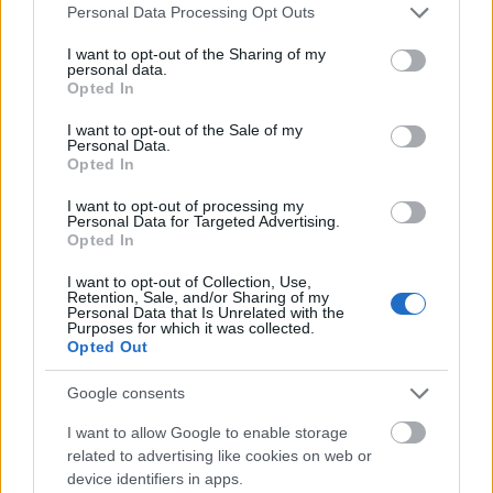
Please note that this website/app uses one or more Google
Personal Data Processing Opt Outs
services and may gather and store information including but
not limited to your visit or usage behaviour. You may click to
I want to opt-out of the Sharing of my
personal data.
grant or deny consent to Google and its third-party tags to
Opted In
use your data for below specified purposes in below Google
consent section.
I want to opt-out of the Sale of my
Personal Data.
Opted In
I want to opt-out of processing my
Personal Data for Targeted Advertising.
Opted In
I want to opt-out of Collection, Use,
Retention, Sale, and/or Sharing of my
Personal Data that Is Unrelated with the
Purposes for which it was collected.
Opted Out
Bloodicide - Új dal a Bloodbath
Google consents
október végén megjelenő lemezéről
I want to allow Google to enable storage
Nihil_AK
•
2018. szeptember 15.
related to advertising like cookies on web or
device identifiers in apps.