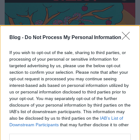
Blog -
Do Not Process My Personal Information
If you wish to opt-out of the sale, sharing to third parties, or
processing of your personal or sensitive information for
targeted advertising by us, please use the below opt-out
section to confirm your selection. Please note that after your
opt-out request is processed you may continue seeing
interest-based ads based on personal information utilized by
us or personal information disclosed to third parties prior to
your opt-out. You may separately opt-out of the further
disclosure of your personal information by third parties on the
IAB’s list of downstream participants. This information may
also be disclosed by us to third parties on the
IAB’s List of
Vannak a pillanatok alatt kultikus státuszt elérő
Downstream Participants
that may further disclose it to other
bandák, őket bizonyos momentumok erre
third parties.
predesztinálják: a nyilvánvaló bátorság, a ...