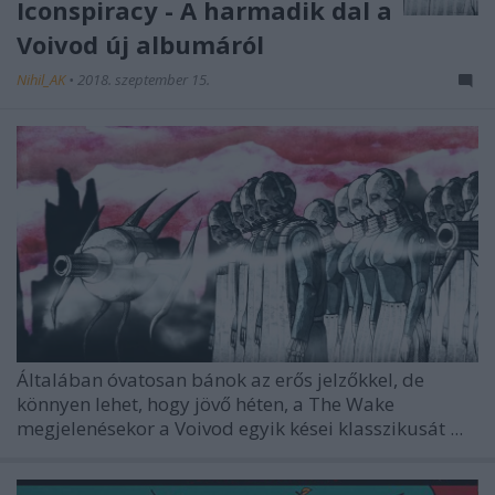
Iconspiracy - A harmadik dal a
Voivod új albumáról
Nihil_AK
•
2018. szeptember 15.
Általában óvatosan bánok az erős jelzőkkel, de
könnyen lehet, hogy jövő héten, a The Wake
megjelenésekor a
Voivod
egyik kései klasszikusát ...