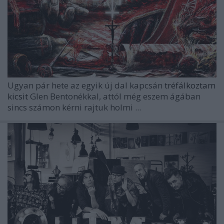
Ugyan pár hete az egyik új dal kapcsán
tréfálkoztam
kicsit
Glen Bentonékkal, attól még eszem ágában
sincs számon kérni rajtuk holmi ...