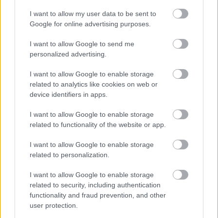
I want to allow my user data to be sent to
Google for online advertising purposes.
I want to allow Google to send me
personalized advertising.
I want to allow Google to enable storage
related to analytics like cookies on web or
device identifiers in apps.
I want to allow Google to enable storage
related to functionality of the website or app.
Úgy látszik, Nick Holmes pár évvel ezelőtti
I want to allow Google to enable storage
csatlakozása óta a
Bloodbath
új lendületet kapott,
related to personalization.
hiszen október végén érkezik az új lemez, The ...
I want to allow Google to enable storage
related to security, including authentication
functionality and fraud prevention, and other
user protection.