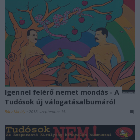
Igennel felérő nemet mondás - A
Tudósok új válogatásalbumáról
Rácz Mihály
•
2018. szeptember 15.