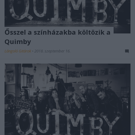
Ősszel a színházakba költözik a
Quimby
Lángoló Gitárok
•
2018. szeptember 16.