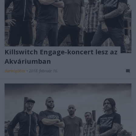
Killswitch Engage-koncert lesz az
Akváriumban
dankógábor
•
2018. február 16.