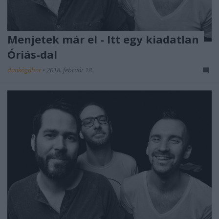
Menjetek már el - Itt egy kiadatlan
Óriás-dal
dankógábor
•
2018. február 18.