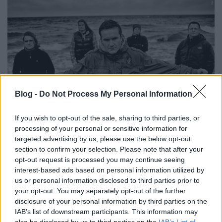
Blog -
Do Not Process My Personal Information
If you wish to opt-out of the sale, sharing to third parties, or
processing of your personal or sensitive information for
Március 15-én lép fel
a Barba Negrában
a Heaven
targeted advertising by us, please use the below opt-out
Shall Burn az August Burns Red, a Whitechapel és az
section to confirm your selection. Please note that after your
In Hearts Wake társaságában. A német ...
opt-out request is processed you may continue seeing
interest-based ads based on personal information utilized by
us or personal information disclosed to third parties prior to
your opt-out. You may separately opt-out of the further
disclosure of your personal information by third parties on the
IAB’s list of downstream participants. This information may
also be disclosed by us to third parties on the
IAB’s List of