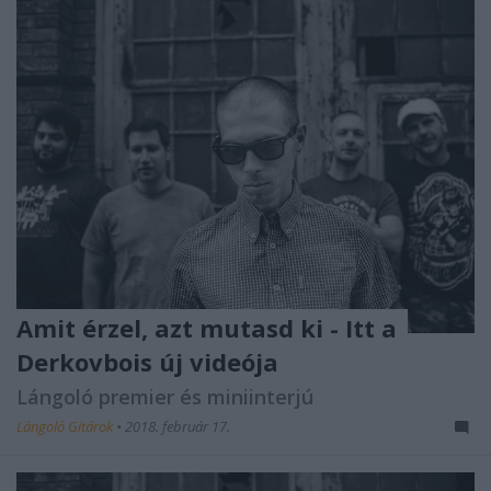
Amit érzel, azt mutasd ki - Itt a
Derkovbois új videója
Lángoló premier és miniinterjú
Lángoló Gitárok
•
2018. február 17.