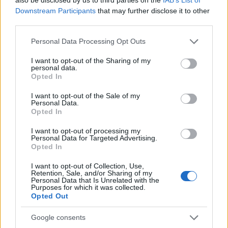
Downstream Participants
that may further disclose it to other
third parties.
Please note that this website/app uses one or more Google
Personal Data Processing Opt Outs
services and may gather and store information including but
not limited to your visit or usage behaviour. You may click to
I want to opt-out of the Sharing of my
personal data.
grant or deny consent to Google and its third-party tags to
Opted In
use your data for below specified purposes in below Google
consent section.
I want to opt-out of the Sale of my
Personal Data.
Olyan előrehaladás van az új Tool-
Opted In
lemeznél, amilyen még soha nem
I want to opt-out of processing my
volt
Personal Data for Targeted Advertising.
Opted In
dankógábor
•
2018. február 17.
I want to opt-out of Collection, Use,
Retention, Sale, and/or Sharing of my
Personal Data that Is Unrelated with the
Purposes for which it was collected.
Opted Out
Google consents