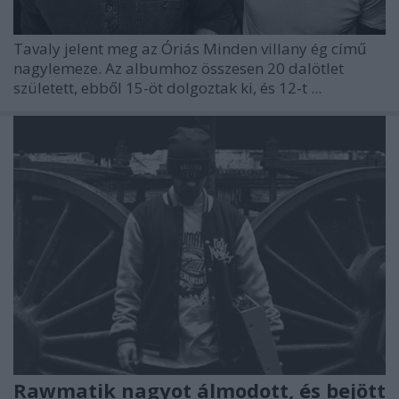
Tavaly jelent meg az Óriás Minden villany ég című
nagylemeze. Az albumhoz összesen 20 dalötlet
született, ebből 15-öt dolgoztak ki, és 12-t ...
Rawmatik nagyot álmodott, és bejött