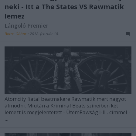
neki - Itt a The States VS Rawmatik
lemez
Lángoló Premier
Boros Gábor
•
2018. február 18.
Atomcity fiatal beatmakere Rawmatik mert nagyot
álmodni. Miután a Kriminal Beats színeiben két
lemezt is megjelentetett - ÜtemRawság I-II . címmel -
...