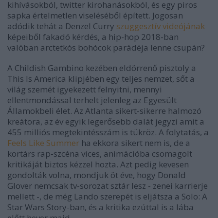
kihívásokból, twitter kirohanásokból, és egy piros
sapka értelmetlen viseléséből épített. Jogosan
adódik tehát a Denzel Curry
szuggesztív videójának
képeiből fakadó kérdés, a hip-hop 2018-ban
valóban arctetkós bohócok parádéja lenne csupán?
A Childish Gambino kezében eldörrenő pisztoly a
This Is America
klipjében egy teljes nemzet, sőt a
világ szemét igyekezett felnyitni, mennyi
ellentmondással terhelt jelenleg az Egyesült
Államokbeli élet. Az Atlanta sikert-sikerre halmozó
kreátora, az év egyik legerősebb dalát jegyzi amit a
455 milliós megtekintésszám is tükröz. A folytatás, a
Feels Like Summer
ha ekkora sikert nem is, de a
kortárs rap-szcéna vices, animációba csomagolt
kritikáját biztos kézzel hozta. Azt pedig kevesen
gondolták volna, mondjuk öt éve, hogy Donald
Glover nemcsak tv-sorozat sztár lesz - zenei karrierje
mellett -, de még Lando szerepét is eljátsza a
Solo: A
Star Wars Story
-ban, és a kritika ezúttal is a lába
előtt hever majd.