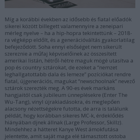
Míg a korábbi években az idősebb és fiatal előadók
sikerei között billegett valamennyire a zeneipari
mérleg nyelve – ha a hip-hopra tekintettünk – 2018-
ra végképp eldőlt, és a generációváltás gyakorlatilag
befejeződött. Soha ennyi elsőséget nem sikerült
szereznie a műfaj képviselőinek az összesített
amerikai listán, hétről-hétre maguk mögé utasítva a
pop és country sztárokat, de ezeket a “nemzet
leghallgatottabb dala és lemeze” pozíciókat rendre
fiatal, újgenerációs, magukat “newschoolnak” nevező
sztárok szerezték meg. A 90-es évek markáns
hangjaitól csak jubileum ünneplésekre (
Enter The
Wu-Tang
), vinyl újrakiadásokra, és meglepően
alacsony nézettségekre futotta, de arra is találunk
példát, hogy korábban sikeres MC-k, érdeklődés
hiányában djnek állnak (Large Professor, Skillz).
Mindehhez a hátteret Kanye West ámokfutása
jelentette, amit saját maga elé támasztott ostoba