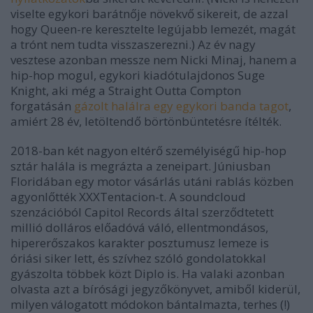
viselte egykori barátnője növekvő sikereit, de azzal
hogy
Queen
-re keresztelte legújabb lemezét, magát
a trónt nem tudta visszaszerezni.) Az év nagy
vesztese azonban messze nem Nicki Minaj, hanem a
hip-hop mogul, egykori kiadótulajdonos Suge
Knight, aki még a
Straight Outta Compton
forgatásán
gázolt halálra egy egykori banda tagot
,
amiért 28 év, letöltendő börtönbüntetésre ítélték.
2018-ban két nagyon eltérő személyiségű hip-hop
sztár halála is megrázta a zeneipart. Júniusban
Floridában egy motor vásárlás utáni rablás közben
agyonlőtték XXXTentacion-t. A soundcloud
szenzációból Capitol Records által szerződtetett
millió dolláros előadóvá váló, ellentmondásos,
hipererőszakos karakter posztumusz lemeze is
óriási siker lett, és szívhez szóló gondolatokkal
gyászolta többek közt Diplo is. Ha valaki azonban
olvasta azt a bírósági jegyzőkönyvet, amiből kiderül,
milyen válogatott módokon bántalmazta, terhes (!)