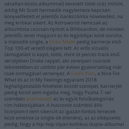
váratlan közös albummal) keresett több száz milliót,
addig Mr Scott harmadik nagylemeze kapcsán
könyvelhetett el jelentős bankszámla növekedést, na
meg kritikai sikert. Az
Astroworld
nemcsak az
albumlista csúcsán nyitott a Billboardon, de minden
jelentős zenei magazin az év legjobbjai közé sorolta,
a második single, a
Sicko Mode
pedig karrierje első
Top 100-et vezető slágere lett. Az erős vizuális
támogatást is kapó, több, mint öt perces track első
verzéjében Drake rappel, aki zeneipari csúcsok
tekintetében az utóbbi pár évben gyakorlatilag már
csak önmagával versenyez. A
God’s Plan
, a
Nice For
What
és az
In My Feelings
egyaránt 2018
leghallgatotabb felvételei között szerepel, karrierjét
pedig kicsit sem ingatta meg, hogy Pusha T-vel
szemben
alulmaradt
az év egyik felsőkategóriás
rím-háborújában. A huszonöt számból álló
Scorpion
-t nem sikerült az igazán fontos lemezek
közé emelnie (a single-ök ellenére), az az elképzelés
pedig, hogy a hip-hop olyan kultikus dupla-albumai