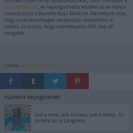
díszített olyan vinyl újrakiadásokat, mint mondjuk a
Liquid Swords
, és lapozgathatta közben az év könyv
szenzációját a Beastie Boys Book-ot. Bármelyik utat,
vagy azok tetszőleges variációját választotta is
valaki, az biztos, hogy eseménydús 365 nap áll
mögötte.
Címkék:
hip-hop
rap
2018
Ajánlott bejegyzések:
Sok a zene, sok a kütyü, sok a móka - Ez
történt az új Lángolón