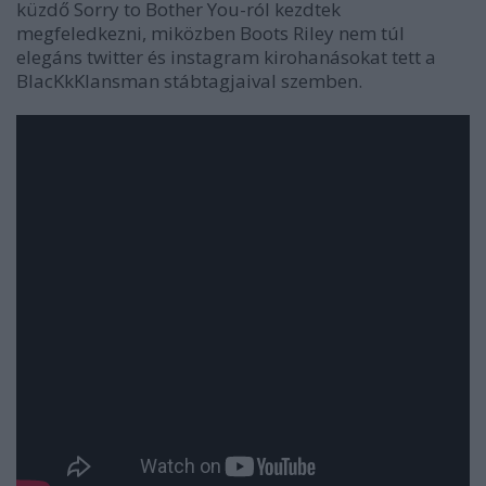
küzdő
Sorry to Bother You
-ról kezdtek
megfeledkezni, miközben Boots Riley nem túl
elegáns twitter és instagram kirohanásokat tett a
BlacKkKlansman
stábtagjaival szemben.