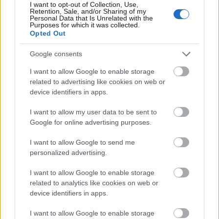
I want to opt-out of Collection, Use,
Retention, Sale, and/or Sharing of my
Personal Data that Is Unrelated with the
Purposes for which it was collected.
Opted Out
Google consents
I want to allow Google to enable storage
related to advertising like cookies on web or
device identifiers in apps.
I want to allow my user data to be sent to
Google for online advertising purposes.
I want to allow Google to send me
A végtelenül kreatív videójú
Bubblin
végül nem
personalized advertising.
került fel a lemezre, ahogy a belőle készült Busta
Rhymes remix sem
I want to allow Google to enable storage
related to analytics like cookies on web or
Kanye West mentális problémáiról már ő maga is
device identifiers in apps.
évek óta beszél, mondott le miatta turné
állomásokat, került kórházba, de az idei év az, mikor
I want to allow Google to enable storage