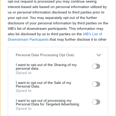
opt-out request is processed you may continue seeing
Polo első, közös, albumhosszúságú anyagát. Az
A
interest-based ads based on personal information utilized by
Breukelen Story
-t ráaádásul a torontói származású
us or personal information disclosed to third parties prior to
beatmaker saját történetére építették fel, hogyan
your opt-out. You may separately opt-out of the further
vált az álmait kergető, pénztelen ismeretlenből, a
disclosure of your personal information by third parties on the
földalatti hip-hop elismert alakjává, mindezt persze
IAB’s list of downstream participants. This information may
a Brooklyn híd árnyékában. Egykori N.W.A.-beli
also be disclosed by us to third parties on the
IAB’s List of
kollégájához hasonlóan Dr. Dre is előrukkolt
Downstream Participants
that may further disclose it to other
valamivel év végére. Megjelentette az általa
third parties.
támogatott, hipertehetséges Anderson Paak
Please note that this website/app uses one or more Google
Personal Data Processing Opt Outs
nagykiadós debütálását az
Oxnard
-ot, ami a
services and may gather and store information including but
nehézsúlyú közreműködők (Kendrick Lamar, Pusha-
not limited to your visit or usage behaviour. You may click to
I want to opt-out of the Sharing of my
T, Q-Tip) ellenére végül megosztotta a hallgatókat és
personal data.
grant or deny consent to Google and its third-party tags to
Opted In
a kritikusokat egyaránt. Mindenesetre az év egyik
use your data for below specified purposes in below Google
legkellemesebb hip-hop felvétele a
Tints
ezen
consent section.
I want to opt-out of the Sale of my
található.
Personal Data.
Opted In
I want to opt-out of processing my
Personal Data for Targeted Advertising.
Opted In