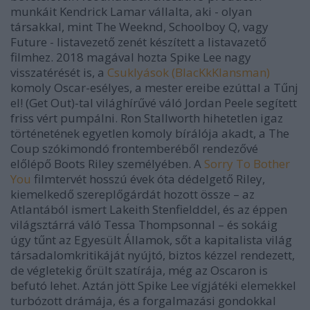
munkáit Kendrick Lamar vállalta, aki - olyan
társakkal, mint The Weeknd, Schoolboy Q, vagy
Future - listavezető zenét készített a listavazető
filmhez. 2018 magával hozta Spike Lee nagy
visszatérését is, a
Csuklyások (BlacKkKlansman)
komoly Oscar-esélyes, a mester ereibe ezúttal a
Tűnj
el!
(
Get Out)
-tal világhírűvé váló Jordan Peele segített
friss vért pumpálni. Ron Stallworth hihetetlen igaz
történetének egyetlen komoly bírálója akadt, a The
Coup szókimondó frontemberéből rendezővé
előlépő Boots Riley személyében.
A
Sorry To Bother
You
filmtervét hosszú évek óta dédelgető Riley,
kiemelkedő szereplőgárdát hozott össze – az
Atlantából ismert Lakeith Stenfielddel, és az éppen
világsztárrá váló Tessa Thompsonnal – és sokáig
úgy tűnt az Egyesült Államok, sőt a kapitalista világ
társadalomkritikáját nyújtó, biztos kézzel rendezett,
de végletekig őrült szatírája, még az Oscaron is
befutó lehet. Aztán jött Spike Lee vígjátéki elemekkel
turbózott drámája, és a forgalmazási gondokkal