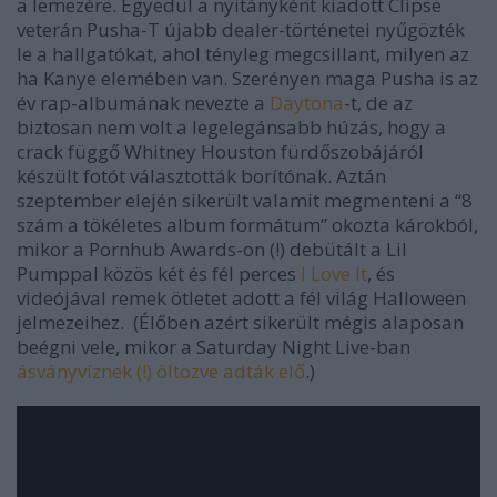
a lemezére. Egyedül a nyitányként kiadott Clipse
veterán Pusha-T újabb dealer-történetei nyűgözték
le a hallgatókat, ahol tényleg megcsillant, milyen az
ha Kanye elemében van. Szerényen maga Pusha is az
év rap-albumának nevezte a
Daytona
-
t, de az
biztosan nem volt a legelegánsabb húzás, hogy a
crack függő Whitney Houston fürdőszobájáról
készült fotót választották borítónak. Aztán
szeptember elején sikerült valamit megmenteni a “8
szám a tökéletes album formátum” okozta károkból,
mikor a Pornhub Awards-on (!) debütált a Lil
Pumppal közös két és fél perces
I Love It
, és
videójával remek ötletet adott a fél világ Halloween
jelmezeihez. (Élőben azért sikerült mégis alaposan
beégni vele, mikor a Saturday Night Live-ban
ásványvíznek (!) öltözve adták elő
.)