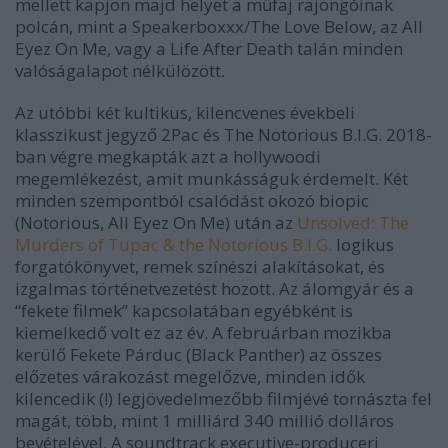
mellett kapjon majd helyet a műfaj rajongóinak
polcán, mint a
Speakerboxxx/The Love Below
, az
All
Eyez On Me
, vagy a
Life After Death
talán minden
valóságalapot nélkülözött.
Az utóbbi két kultikus, kilencvenes évekbeli
klasszikust jegyző 2Pac és The Notorious B.I.G. 2018-
ban végre megkapták azt a hollywoodi
megemlékezést, amit munkásságuk érdemelt. Két
minden szempontból csalódást okozó biopic
(
Notorious, All Eyez On Me
) után
az
Unsolved: The
Murders of Tupac & the Notorious B.I.G.
logikus
forgatókönyvet, remek színészi alakításokat, és
izgalmas történetvezetést hozott. Az álomgyár és a
“fekete filmek” kapcsolatában egyébként is
kiemelkedő volt ez az év. A februárban mozikba
kerülő
Fekete Párduc (Black Panther)
az összes
előzetes várakozást megelőzve, minden idők
kilencedik (!) legjövedelmezőbb filmjévé tornászta fel
magát, több, mint 1 milliárd 340 millió dolláros
bevételével. A soundtrack executive-produceri