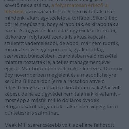
követőinek a száma,
a folyamatosan érkező új
felvételei
az összesített Top 5-ben nyitottak, már
mindenki akart egy szeletet a tortából. Sikerült ép
bőrrel megúsznia, hogy elrabolták, és kirabolták a
házát. Az ügyvédei kimosták egy évekkel korábbi,
kiskorúval folytatott szexuális aktus kapcsán
született vádemelésből, de abból már nem tudták,
mikor a szövetségi nyomozók, gyakorlatilag
szervezett bűnözésben, zsarolásban való részvétel
miatt tartoztatták le, a teljes managementjével
együtt. Már börtönben volt, mikor lemeze a
Dummy
Boy
novemberben megjelent és a második helyre
került a Billboardon (erre a rácsokon átívelő
teljesítményre a műfajban korábban csak 2Pac volt
képes), de ha az ügyvédei nem találnak ki valamit –
most épp a másfél millió dolláros óvadék
elfogadásáról tárgyalnak – akár élete végéig tartó
büntetésre is számíthat.
Meek Mill szerencsésebb volt, az ellene felhozott