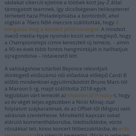
vádakat sikerült ejtetnie a többek közt Jay-Z által
támogatott teamnek, így dicsőségesen helikopterrel
térhetett haza Philadelphiába a börtönből, ahol
rögtön a 76ers NBA meccsre szállították, hogy
ő
kongassa meg a kezdést jelző harangot
. A mindezt
övező média-hype nyomán kicsit sem meglepő, hogy
a
Championships
címre keresztelt új lemeze, - amin
a 90-es évek több fontos hangmintáját is hallhatjuk
újragondolva – listavezető lett.
A valóságshow sztárból Beyonce rekordjait
döntögető elsőszámú női előadóvá előlépő Cardi B
előbb mindenkivel együttműködött Bruno Mars-tól
a Maroon 5-ig, majd szállította 2018 egyik
legjobban várt lemezét az
Invasion of Privacy
-t, hogy
az év végét teljes egészében a Nicki Minaj-zsal
folytatott szájkaraténak, és az Offset-től (Migos) való
válásnak szentelhesse. Mindkettő kapcsán sokat
eláruló kommentháborúba, lökdösődésbe, vörös
rózsákkal teli, kínos koncert félbeszakításba, és
erős
nyilatkozatok
ba sikerült keveredni. (Nicki is nehezen