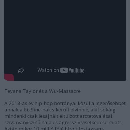
Teyana Taylor és a Wu-Massacre
A 2018-as év hip-hop botrányai közül a legerősebbet
annak a 6ix9ine-nak sikerült elvinnie, akit sokáig
mindenki csak lesajnált eltúlzott arctetoválásai,
szivárványszínű haja és agresszív viselkedése miatt.
Aztán mikor 10 millió fölé hízott Instagram-