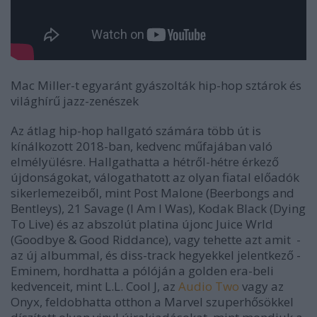
Mac Miller-t egyaránt gyászolták hip-hop sztárok és
világhírű jazz-zenészek
Az átlag hip-hop hallgató számára több út is
kínálkozott 2018-ban, kedvenc műfajában való
elmélyülésre. Hallgathatta a hétről-hétre érkező
újdonságokat, válogathatott az olyan fiatal előadók
sikerlemezeiből, mint Post Malone (
Beerbongs and
Bentleys
), 21 Savage (
I Am I Was
), Kodak Black (
Dying
To Live
) és az abszolút platina újonc Juice Wrld
(
Goodbye & Good Riddance
), vagy tehette azt amit -
az új albummal, és diss-track hegyekkel jelentkező -
Eminem, hordhatta a pólóján a golden era-beli
kedvenceit, mint L.L. Cool J, az
Audio Two
vagy az
Onyx, feldobhatta otthon a Marvel szuperhősökkel