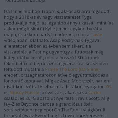
Youtubeszenzációja
Ha lenne hip-hop Tippmix, akkor aki arra fogadott,
hogy a 2018-as év nagy visszatérését Tyga
produkálja majd, az legalább annyit kaszál, mint (az
akkor még kiskorú) Kylie Jenner egykori barátja
maga, és akkora partyt rendezhet, mint a
Taste
videójában is látható. Asap Rocky-nak Tygával
ellentétben ebben az évben sem sikerült a
visszatérés, a
Testing
ugyanúgy a futtottak még
kategóriába került, mint a hosszú LSD-tripnek
tekinthető elődje, de azért egy erős tracket szintén
feltudott mutatni a
Praise The Lord (Da Shine)
,
eredeti, országhatárokon átívelő együttműködés a
londoni Skepta-val. Míg az Asap Mob vezér, harlemi
divatikon ezúttal is elhasalt a listákon, nyugaton
YG
és
Nipsey Hussle
jó évet zárt, akárcsak a
Carter
család, és 2018 abszolút nyertese Travis Scott. Míg
Jay-Z és Beyonce párosa a grandiózus (bár
szetlisztjében meglepő)
On The Run II
világkörüli
turnéval (és az
Everything Is Love
címre keresztelt