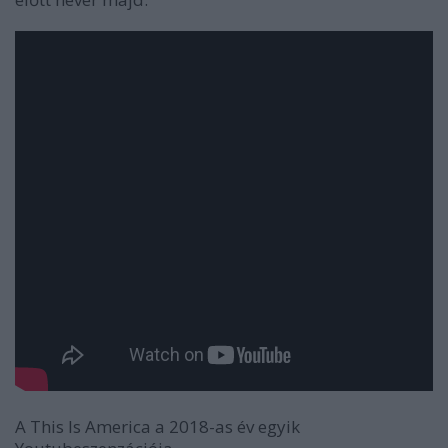
A
This Is America
a 2018-as év egyik