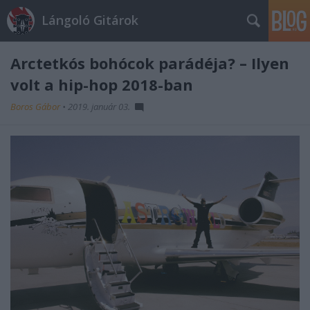
Lángoló Gitárok
Arctetkós bohócok parádéja? – Ilyen
volt a hip-hop 2018-ban
Boros Gábor
•
2019. január 03.