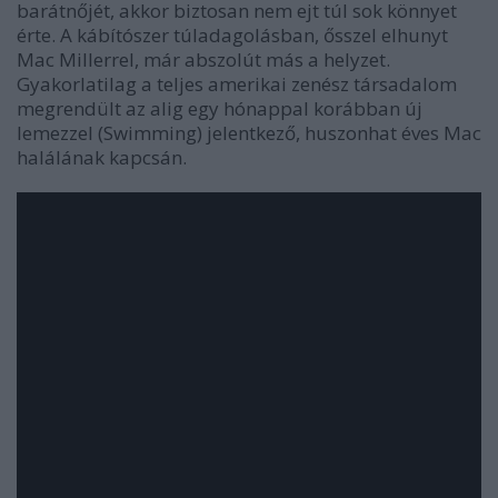
barátnőjét, akkor biztosan nem ejt túl sok könnyet
érte. A kábítószer túladagolásban, ősszel elhunyt
Mac Millerrel, már abszolút más a helyzet.
Gyakorlatilag a teljes amerikai zenész társadalom
megrendült az alig egy hónappal korábban új
lemezzel (
Swimming
) jelentkező, huszonhat éves Mac
halálának kapcsán.