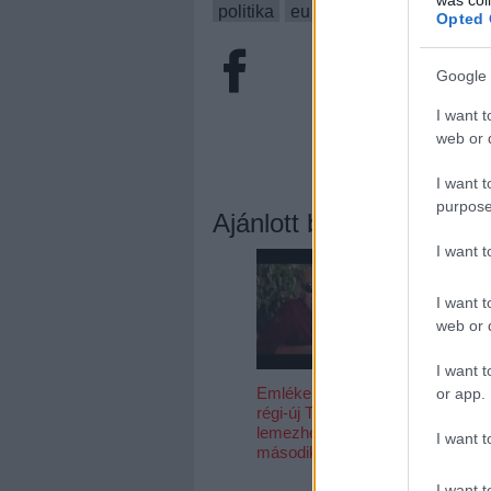
politika
eu
hír
death metal
gr
Opted 
Google 
I want t
web or d
I want t
purpose
Ajánlott bejegyzések:
I want 
I want t
web or d
I want t
Emlékek egy
Visszavette
or app.
régi-új Trottel-
bakelit a ve
lemezhez -
helyét a fizik
I want t
második rész
eladásokba
I want t