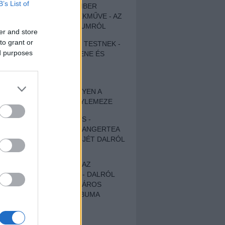
B’s List of
EGY DÜHÖS VÉNEMBER
UNIVERZÁLIS REMEKMŰVE - AZ
ÚJ BOB DYLAN-ALBUMRÓL
er and store
to grant or
ZENE LÉLEKNEK ÉS TESTNEK -
ed purposes
AUTENTIKUS NÉPZENE ÉS
KÖLTÉSZET
ÚJJÁSZÜLETETT
SZOMORKODÁS - ILYEN A
KATATONIA ÚJ NAGYLEMEZE
CROCODILE NERVES -
HALLGASD MEG AZ ANGERTEA
MA MEGJELENT EP-JÉT DALRÓL
DALRA!
A FELELŐSSÉGTŐL AZ
ELLOPOTT FÖLDIG - DALRÓL
DALRA A KÉPZELT VÁROS
SAMIZDAT CÍMŰ ALBUMA
ETÉS