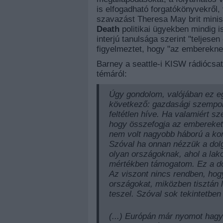
is elfogadható forgatókönyvekről,
szavazást Theresa May brit minis
Death
politikai ügyekben mindig 
interjú tanulsága szerint "teljesen
figyelmeztet, hogy "az emberekne
Barney a seattle-i KISW rádiócsa
témáról:
Úgy gondolom, valójában ez egy
következő: gazdasági szempo
feltétlen híve. Ha valamiért s
hogy összefogja az embereket
nem volt nagyobb háború a ko
Szóval ha onnan nézzük a dolg
olyan országoknak, ahol a lak
mértékben támogatom. Ez a do
Az viszont nincs rendben, hog
országokat, miközben tisztán 
teszel. Szóval sok tekintetbe
(...) Európán már nyomot hagy