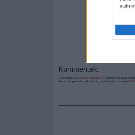
authenti
Kommentek:
A hozzászólások a
vonatkozó jogszabályok
értelmében felhasználói tart
ellenőrzi. Kifogás esetén forduljon a blog szerkesztőjéhez. Részletek a
Felh