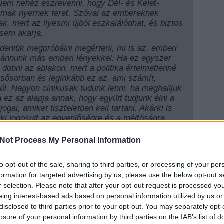
Nem nehéz észrevenni, hogy Dél- és Kelet-
mak nyernek teret. Szóval az embereknek
ak, mert az ilyesmi újból eszkalálódhat, és biztos
 sem akarja.
zdeniük megpróbálni megérteni, mi is az, emberi
 bánnunk más emberi lényekkel. Ha ez egyszer
et dobni az ablakon, mert a politika értelmetlenné
elsősorban és leginkább ez az, ami számít,
úl. Nagyon cinikusak tudunk lenni, ha meghalljuk
g ez az alapja annak, hogy együtt tudjunk élni a
gai, amiket tiszteletben kell tartani. Akárki is
ki jogosult az egyenlőségre és a méltóságra.
Not Process My Personal Information
b meghallgathatja:
to opt-out of the sale, sharing to third parties, or processing of your per
EZT 
formation for targeted advertising by us, please use the below opt-out s
r selection. Please note that after your opt-out request is processed y
eing interest-based ads based on personal information utilized by us or
disclosed to third parties prior to your opt-out. You may separately opt-
losure of your personal information by third parties on the IAB’s list of