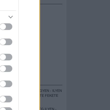
ÁMOLÓK
ZENÉS TÁBOR A HEGYEN - ILYEN
VOLT A VÍRUS SZÜLTE FEKETE
ZAJ FESZTIVÁL
SOHA NEM VOLT MÉG ILYEN -