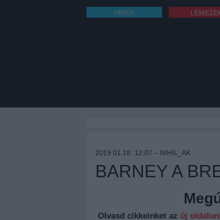
HÍREK
LEMEZE
2019.01.18. 12:07 –
NIHIL_AK
BARNEY A BR
Megúj
Olvasd cikkeinket az
új oldalu