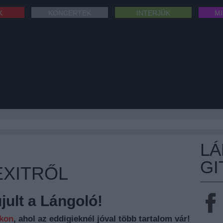
K
KONCERTEK
INTERJÚK
M
L
GI
EXITRŐL
ult a Lángoló!
nkon
, ahol az eddigieknél jóval több tartalom vár!