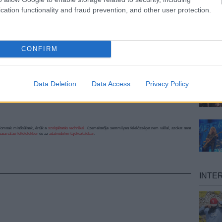
két dal róla
cation functionality and fraud prevention, and other user protection.
CONFIRM
Már 250 ezer
koronavírusos
esetet kötnek
egy amerikai
Data Deletion
Data Access
Privacy Policy
motorostalálkozóhoz
alomnak minősülnek, értük a
szolgáltatás technikai
üzemeltetője semmilyen felelősséget nem vállal, azokat nem
asználási feltételekben
és az
adatvédelmi tájékoztatóban
.
INTE