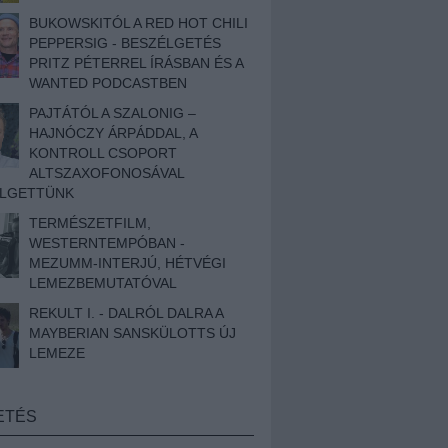
BUKOWSKITÓL A RED HOT CHILI
PEPPERSIG - BESZÉLGETÉS
PRITZ PÉTERREL ÍRÁSBAN ÉS A
WANTED PODCASTBEN
PAJTÁTÓL A SZALONIG –
HAJNÓCZY ÁRPÁDDAL, A
KONTROLL CSOPORT
ALTSZAXOFONOSÁVAL
ÉLGETTÜNK
TERMÉSZETFILM,
WESTERNTEMPÓBAN -
MEZUMM-INTERJÚ, HÉTVÉGI
LEMEZBEMUTATÓVAL
REKULT I. - DALRÓL DALRA A
MAYBERIAN SANSKÜLOTTS ÚJ
LEMEZE
ETÉS