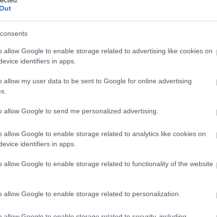
indcore
napalm death
brexit
barney greenway
Out
consents
o allow Google to enable storage related to advertising like cookies on
evice identifiers in apps.
o allow my user data to be sent to Google for online advertising
s.
to allow Google to send me personalized advertising.
o allow Google to enable storage related to analytics like cookies on
evice identifiers in apps.
BESZ
o allow Google to enable storage related to functionality of the website
 a
Már csak egy
Színes vinylen
zető
napot kell várni
kijönnek újra a
ai
az új Marilyn
Kraftwerk-
o allow Google to enable storage related to personalization.
n
Manson-
lemezek
lemezre, itt van
o allow Google to enable storage related to security, including