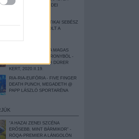
BESZÁMOLÓNK AZ IDEI
SZIGETRŐL
EGY HALLÁSPLASZTIKAI SEBÉSZ
NAPLÓJA - ILYEN VOLT A
SWANSRÓL SZÓLÓ
DOKUMENTUMFILM
MÉLY FÉRFIBÁNAT A MAGAS
ELEFÁNTCSONTTORONYBÓL -
LEPROUS, KLONE @ DÜRER
KERT, 2020.II.19.
RIA-RIA-EUFÓRIA - FIVE FINGER
DEATH PUNCH, MEGADETH @
PAPP LÁSZLÓ SPORTARÉNA
RJÚK
“A HAZAI ZENEI SZCÉNA
ERŐSEBB, MINT BÁRMIKOR” -
RÓQA-PREMIER A LÁNGOLÓN