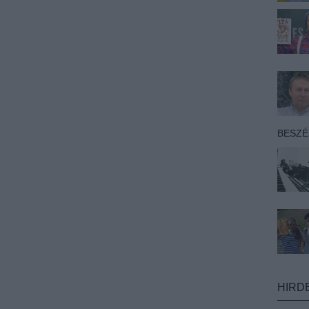
BESZ
HIRD