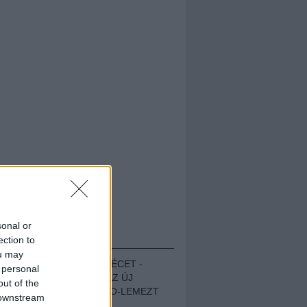
sonal or
HALLGASD!
ection to
ou may
MEGUGROTTÁK A LÉCET -
 personal
MEGHALLGATTUK AZ ÚJ
out of the
PROTEST THE HERO-LEMEZT
 downstream