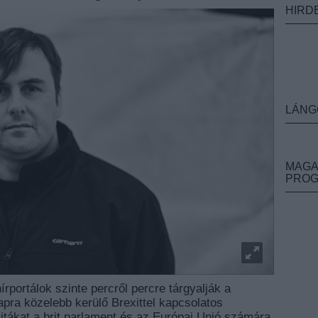
HIRD
LÁNG
MAGA
PRO
rportálok szinte percről percre tárgyalják a
napra közelebb kerülő Brexittel kapcsolatos
itákat a brit parlament és az Európai Unió számára