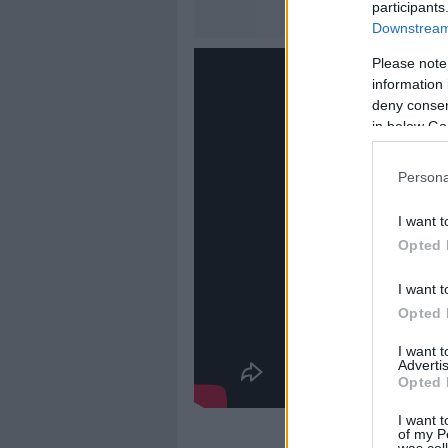
participants
Downstream 
Please note
information 
deny consent
in below Go
Persona
I want t
Opted 
I want t
Opted 
I want 
Advertis
Opted 
I want t
of my P
was col