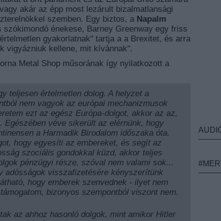
 vagy akár az épp most lezárult bizalmatlansági
zterelnökkel szemben. Egy biztos, a
Napalm
is szókimondó énekese, Barney Greenway egy friss
 értelmetlen gyakorlatnak" tartja a a Brexitet, és arra
k vigyázniuk kellene, mit kívánnak".
torna Metal Shop műsorának így nyilatkozott a
 teljesen értelmetlen dolog. A helyzet a
ntból nem vagyok az európai mechanizmusok
zeretem ezt az egész Európa-dolgot, akkor az az,
. Egészében véve sikerült az elérnünk, hogy
AUDI
ntinensen a Harmadik Birodalom időszaka óta.
ot, hogy egyesíti az embereket, és segít az
osság szociális gondokkal küzd, akkor teljes
lgok pénzügyi része, szóval nem valami sok...
#MER
y adósságok visszafizetésére kényszerítünk
látható, hogy emberek szenvednek - ilyet nem
n támogatom, bizonyos szempontból viszont nem.
tak az ahhoz hasonló dolgok, mint amikor Hitler