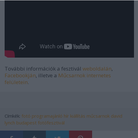
További információk a fesztivál
weboldalán
,
Facebookján
, illetve a
Műcsarnok
internetes
felületein
.
Címkék:
fotó
programajánló
hír
kiállítás
műcsarnok
david
lynch
budapest fotófesztivál