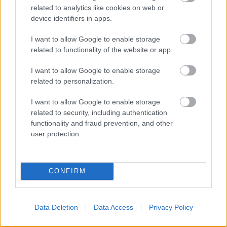
programmal és ismert tárlatvezetők meghívásával is
related to analytics like cookies on web or
készül a Műcsarnok.
device identifiers in apps.
A Budapest FotóFesztivál a The Photo Europe
I want to allow Google to enable storage
Network /PHEN/ tagja, fővédnöke Szalay-
related to functionality of the website or app.
Bobrovniczky Alexandra humán főpolgármester-
helyettes, Budapest Főváros Önkormányzata.
I want to allow Google to enable storage
Munkatársak: Mucsy Szilvia fotográfus, a fesztivál
related to personalization.
igazgatója, Somosi Rita művészettörténész, a
fesztivál kurátora, Szarka Klára fotótörténész, a
I want to allow Google to enable storage
fesztivál kurátora, Kocsány Kornél projekt
related to security, including authentication
koordinátor.
functionality and fraud prevention, and other
user protection.
CONFIRM
Data Deletion
Data Access
Privacy Policy