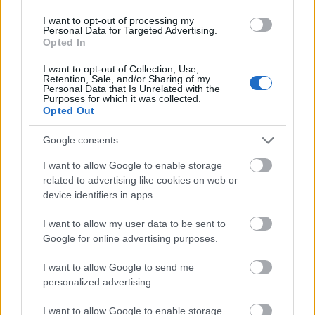
I want to opt-out of processing my
Personal Data for Targeted Advertising.
Lynch szürreális képeinek alapja a fotómontázs, a
Opted In
portrék és a reprodukciók újraértelmezése. Ezekből
olyan térbeli-időbeli dimenziók születnek, melyek
I want to opt-out of Collection, Use,
Retention, Sale, and/or Sharing of my
egy olyan univerzummá állnak össze, amelyet a
Personal Data that Is Unrelated with the
Purposes for which it was collected.
mester filmjeiből már jól ismerünk. A Small Stories /
Opted Out
Kis történetek egy valóságon túli pszichedelikus
utazás az érzelem, a humor, a játékosság és a
Google consents
nyugtalanság világában, miközben egyaránt feltárja
az emlékeket, és a sebeket. Filmes munkáihoz
I want to allow Google to enable storage
hasonlóan képein az álom dominál, poétikájának
related to advertising like cookies on web or
alapvető ereje a tudattalan és a valóság közötti
device identifiers in apps.
összefonódás. A sorozat 2014-ben a párizsi
fotóhónapra, a Maison Européenne de la
I want to allow my user data to be sent to
Photographie-ba készült és eddig mindössze három
Google for online advertising purposes.
alkalommal volt látható. Kurátor: Szarka Klára
I want to allow Google to send me
fotótörténész. A kiállítás 2019. március 1-től június
personalized advertising.
2-ig látogatható. Ez idő alatt a tárlat
exkluzivitásához kapcsolódóan számos sokszínű
I want to allow Google to enable storage