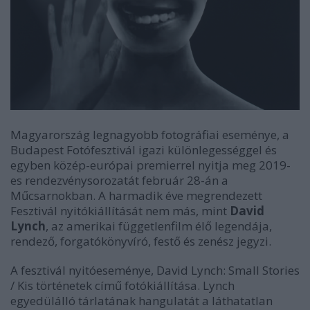
Magyarország legnagyobb fotográfiai eseménye, a
Budapest Fotófesztivál igazi különlegességgel és
egyben közép-európai premierrel nyitja meg 2019-
es rendezvénysorozatát február 28-án a
Műcsarnokban. A harmadik éve megrendezett
Fesztivál nyitókiállítását nem más, mint
David
Lynch
, az amerikai függetlenfilm élő legendája,
rendező, forgatókönyvíró, festő és zenész jegyzi.
A fesztivál nyitóeseménye, David Lynch: Small Stories
/ Kis történetek című fotókiállítása. Lynch
egyedülálló tárlatának hangulatát a láthatatlan