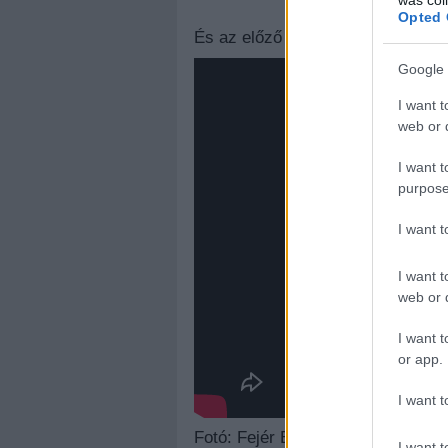
Opted 
És az előző klip:
Google 
I want t
web or d
I want t
purpose
I want 
I want t
web or d
I want t
or app.
I want t
Fotó: Fejér Bernadett
I want t