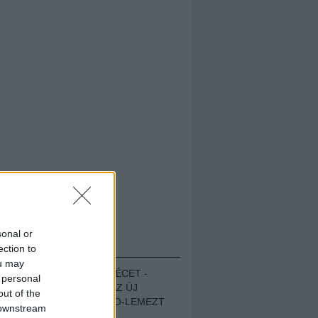
sonal or
HALLGASD!
ection to
ou may
MEGUGROTTÁK A LÉCET -
 personal
MEGHALLGATTUK AZ ÚJ
out of the
PROTEST THE HERO-LEMEZT
 downstream