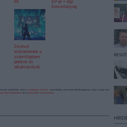
től
EP-je + egy
koncertanyag
Zenével
erősítenének a
BESZ
számítógépes
játékok és
alkalmazások
alomnak minősülnek, értük a
szolgáltatás technikai
üzemeltetője semmilyen felelősséget nem vállal, azokat nem
asználási feltételekben
és az
adatvédelmi tájékoztatóban
.
HIRD