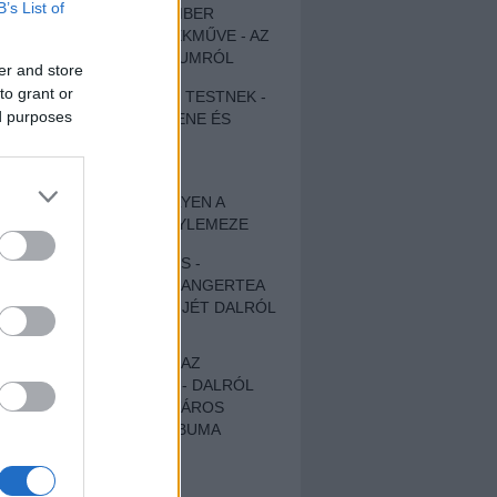
B’s List of
EGY DÜHÖS VÉNEMBER
UNIVERZÁLIS REMEKMŰVE - AZ
ÚJ BOB DYLAN-ALBUMRÓL
er and store
to grant or
ZENE LÉLEKNEK ÉS TESTNEK -
ed purposes
AUTENTIKUS NÉPZENE ÉS
KÖLTÉSZET
ÚJJÁSZÜLETETT
SZOMORKODÁS - ILYEN A
KATATONIA ÚJ NAGYLEMEZE
CROCODILE NERVES -
HALLGASD MEG AZ ANGERTEA
MA MEGJELENT EP-JÉT DALRÓL
DALRA!
A FELELŐSSÉGTŐL AZ
ELLOPOTT FÖLDIG - DALRÓL
DALRA A KÉPZELT VÁROS
SAMIZDAT CÍMŰ ALBUMA
ETÉS