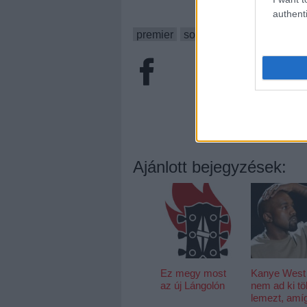
authenti
premier
sonya
Ajánlott bejegyzések:
Ez megy most
Kanye West
az új Lángolón
nem ad ki t
lemezt, amí