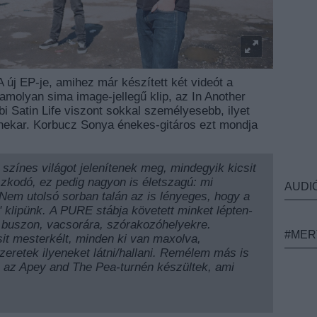
új EP-je, amihez már készített két videót a
amolyan sima image-jellegű klip, az In Another
bi Satin Life viszont sokkal személyesebb, ilyet
nekar. Korbucz Sonya énekes-gitáros ezt mondja
színes világot jelenítenek meg, mindegyik kicsit
szkodó, ez pedig nagyon is életszagú: mi
AUDI
em utolsó sorban talán az is lényeges, hogy a
s" klipünk. A PURE stábja követett minket lépten-
 buszon, vacsorára, szórakozóhelyekre.
#MER
t mesterkélt, minden ki van maxolva,
zeretek ilyeneket látni/hallani. Remélem más is
k az Apey and The Pea-turnén készültek, ami