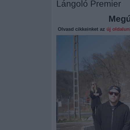
Lángoló Premier
Megúj
Olvasd cikkeinket az
új oldalu