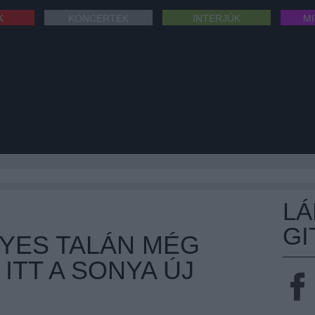
K
KONCERTEK
INTERJÚK
M
L
GI
LYES TALÁN MÉG
 ITT A SONYA ÚJ