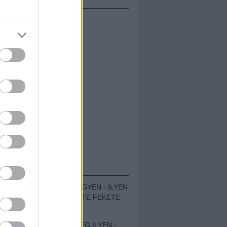
ÁMOLÓK
ZENÉS TÁBOR A HEGYEN - ILYEN
VOLT A VÍRUS SZÜLTE FEKETE
ZAJ FESZTIVÁL
SOHA NEM VOLT MÉG ILYEN -