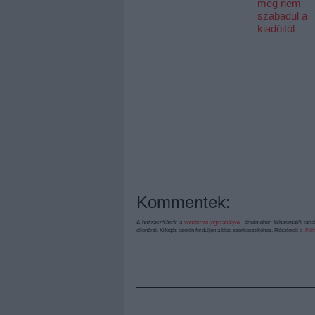
meg nem
szabadul a
kiadóitól
Kommentek:
A hozzászólások a
vonatkozó jogszabályok
értelmében felhasználói tart
ellenőrzi. Kifogás esetén forduljon a blog szerkesztőjéhez. Részletek a
Felh