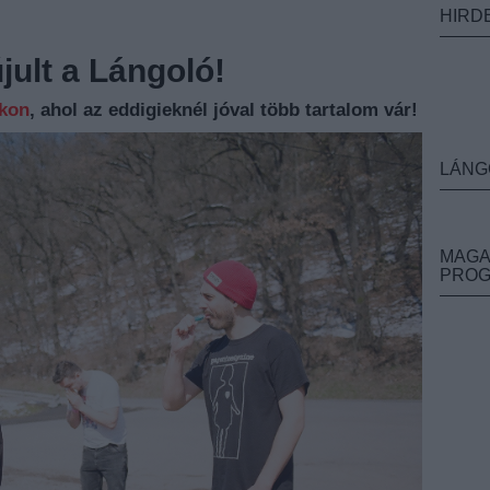
HIRD
ult a Lángoló!
nkon
, ahol az eddigieknél jóval több tartalom vár!
LÁNG
MAGA
PRO