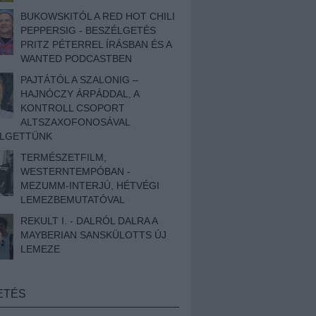
BUKOWSKITÓL A RED HOT CHILI
PEPPERSIG - BESZÉLGETÉS
PRITZ PÉTERREL ÍRÁSBAN ÉS A
WANTED PODCASTBEN
PAJTÁTÓL A SZALONIG –
HAJNÓCZY ÁRPÁDDAL, A
KONTROLL CSOPORT
ALTSZAXOFONOSÁVAL
ÉLGETTÜNK
TERMÉSZETFILM,
WESTERNTEMPÓBAN -
MEZUMM-INTERJÚ, HÉTVÉGI
LEMEZBEMUTATÓVAL
REKULT I. - DALRÓL DALRA A
MAYBERIAN SANSKÜLOTTS ÚJ
LEMEZE
ETÉS