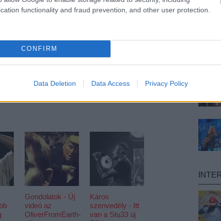
cation functionality and fraud prevention, and other user protection.
CONFIRM
Data Deletion
Data Access
Privacy Policy
INTE
Gondolatok - Új
Káros
öbb
videó az
szenvedély - Itt
g
OliverFromEarth-
van a Stu33 új