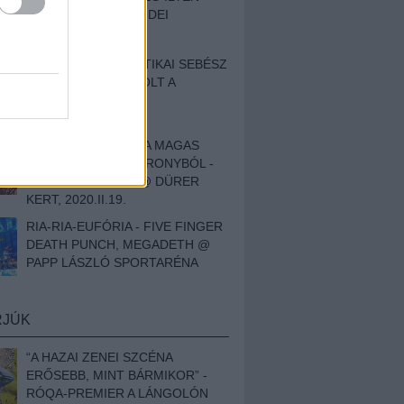
BESZÁMOLÓNK AZ IDEI
SZIGETRŐL
EGY HALLÁSPLASZTIKAI SEBÉSZ
NAPLÓJA - ILYEN VOLT A
SWANSRÓL SZÓLÓ
DOKUMENTUMFILM
MÉLY FÉRFIBÁNAT A MAGAS
ELEFÁNTCSONTTORONYBÓL -
LEPROUS, KLONE @ DÜRER
KERT, 2020.II.19.
RIA-RIA-EUFÓRIA - FIVE FINGER
DEATH PUNCH, MEGADETH @
PAPP LÁSZLÓ SPORTARÉNA
RJÚK
“A HAZAI ZENEI SZCÉNA
ERŐSEBB, MINT BÁRMIKOR” -
RÓQA-PREMIER A LÁNGOLÓN