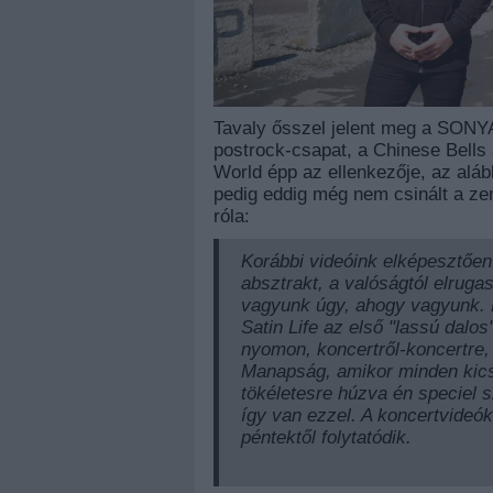
Tavaly ősszel jelent meg a SONYA 
postrock-csapat, a Chinese Bells 
World épp az ellenkezője, az aláb
pedig eddig még nem csinált a ze
róla:
Korábbi videóink elképesztően 
absztrakt, a valóságtól elruga
vagyunk úgy, ahogy vagyunk. N
Satin Life az első "lassú dalo
nyomon, koncertről-koncertre,
Manapság, amikor minden kicsi
tökéletesre húzva én speciel s
így van ezzel. A koncertvideó
péntektől folytatódik.