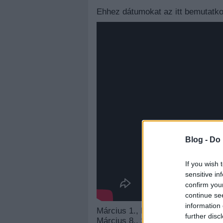
Ehhez dátumokat az itt bemutatkozó
Blog -
Do 
If you wish 
sensitive in
confirm you
continue se
information 
Március 1., Miskolc
further disc
Március 8., Szombathely