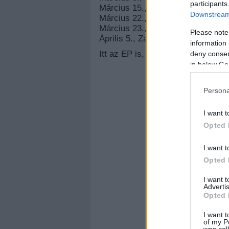
participants
Március 15., Veszprém
Downstream 
Március 22., Tatabánya
Március 23., Szeged
Please note
Április 5., Zalaegerszeg
information 
Itt az EP is, hogy az is meglegyen
deny consent
in below Go
Persona
I want t
Opted 
I want t
Opted 
I want 
Advertis
Opted 
I want t
of my P
was col