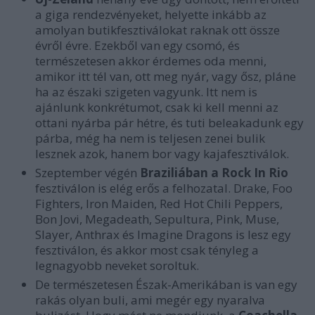
a giga rendezvényeket, helyette inkább az
amolyan butikfesztiválokat raknak ott össze
évről évre. Ezekből van egy csomó, és
természetesen akkor érdemes oda menni,
amikor itt tél van, ott meg nyár, vagy ősz, pláne
ha az északi szigeten vagyunk. Itt nem is
ajánlunk konkrétumot, csak ki kell menni az
ottani nyárba pár hétre, és tuti beleakadunk egy
párba, még ha nem is teljesen zenei bulik
lesznek azok, hanem bor vagy kajafesztiválok.
Szeptember végén
Braziliában a Rock In Rio
fesztiválon is elég erős a felhozatal. Drake, Foo
Fighters, Iron Maiden, Red Hot Chili Peppers,
Bon Jovi, Megadeath, Sepultura, Pink, Muse,
Slayer, Anthrax és Imagine Dragons is lesz egy
fesztiválon, és akkor most csak tényleg a
legnagyobb neveket soroltuk.
De természetesen Észak-Amerikában is van egy
rakás olyan buli, ami megér egy nyaralva