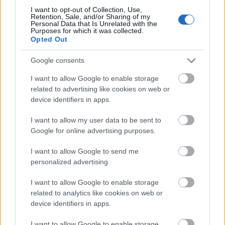
I want to opt-out of Collection, Use,
Retention, Sale, and/or Sharing of my
Personal Data that Is Unrelated with the
Purposes for which it was collected.
Opted Out
Google consents
I want to allow Google to enable storage
related to advertising like cookies on web or
És persze a koncertek
device identifiers in apps.
Az, hogy nem minden gigaprodukció érinti
I want to allow my user data to be sent to
Magyarországot, vagy hogy az éppen aktuális
Google for online advertising purposes.
kedvenced nem jön erre, nem a magyar
I want to allow Google to send me
koncertszervezők szakértelmén múlik. Nem azért jut
personalized advertising.
el Párizsba, Londonba, Dobajba vagy Tokióba egy-
egy produkció, mert az ottani szervezők profibbak a
I want to allow Google to enable storage
hazaiaknál, hanem az egész booking világ annyi
related to analytics like cookies on web or
összetett és annyira sokrétű, hogy egészen
device identifiers in apps.
egyszerűen így alakul. Tény, hogy a nagyobb
városokba nagyobb eséllyel jutnak el a produkciók,
I want to allow Google to enable storage