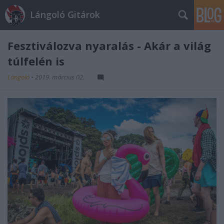
Lángoló Gitárok
Fesztiválozva nyaralás - Akár a világ
túlfelén is
Lángoló
•
2019. március 02.