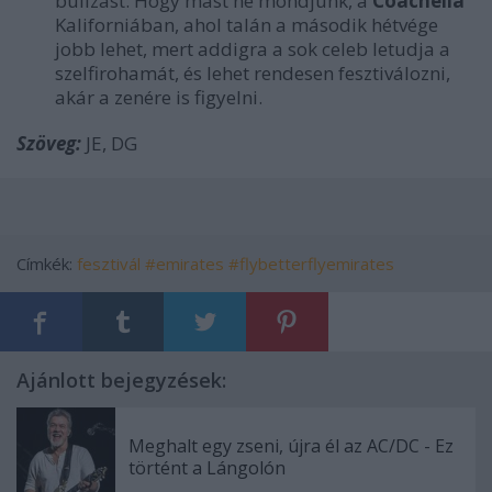
bulizást. Hogy mást ne mondjunk, a
Coachella
Kaliforniában, ahol talán a második hétvége
jobb lehet, mert addigra a sok celeb letudja a
szelfirohamát, és lehet rendesen fesztiválozni,
akár a zenére is figyelni.
Szöveg:
JE, DG
Címkék:
fesztivál
#emirates
#flybetterflyemirates
Ajánlott bejegyzések:
Meghalt egy zseni, újra él az AC/DC - Ez
történt a Lángolón