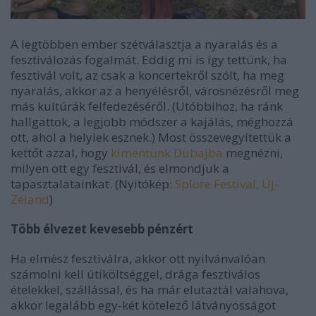
A legtöbben ember szétválasztja a nyaralás és a
fesztiválozás fogalmát. Eddig mi is így tettünk, ha
fesztivál volt, az csak a koncertekről szólt, ha meg
nyaralás, akkor az a henyélésről, városnézésről meg
más kultúrák felfedezéséről. (Utóbbihoz, ha ránk
hallgattok, a legjobb módszer a kajálás, méghozzá
ott, ahol a helyiek esznek.) Most összevegyítettük a
kettőt azzal, hogy
kimentünk Dubajba
megnézni,
milyen ott egy fesztivál, és elmondjuk a
tapasztalatainkat.
(Nyitókép:
Splore Festival, Új-
Zéland
)
Több élvezet kevesebb pénzért
Ha elmész fesztiválra, akkor ott nyilvánvalóan
számolni kell útiköltséggel, drága fesztiválos
ételekkel, szállással, és ha már elutaztál valahova,
akkor legalább egy-két kötelező látványosságot