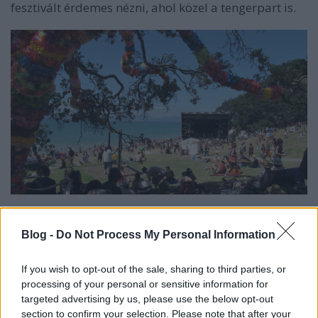
fesztivált érdemes nézni, ahol közel a tengerpart is.
Helyi kultúra
Blog -
Do Not Process My Personal Information
Ha már a fesztiválon megismerkedsz helyi arcokkal,
akik szívesen bevezetnek olyan helyekre, amit a
If you wish to opt-out of the sale, sharing to third parties, or
turisták rendszerint kihagynak, akkor nyert ügyed
processing of your personal or sensitive information for
van. Ha nem, akkor magadnak kell megtalálni az
targeted advertising by us, please use the below opt-out
izgalmasabb helyeket, de manapság az internet
section to confirm your selection. Please note that after your