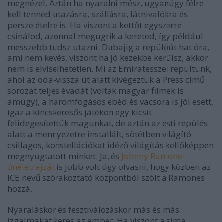
megnézel. Aztán ha nyaralni mész, ugyanúgy félre
kell tenned utazásra, szállásra, látnivalókra és
persze ételre is. Ha viszont a kettőt egyszerre
csinálod, azonnal megugrik a kereted, így például
messzebb tudsz utazni. Dubajig a repülőút hat óra,
ami nem kevés, viszont ha jó kezekbe kerülsz, akkor
nem is elviselhetetlen. Mi az Emiratesszel repültünk,
ahol az oda-vissza út alatt kivégeztük a Press című
sorozat teljes évadát (voltak magyar filmek is
amúgy), a háromfogásos ebéd és vacsora is jól esett,
igaz a kincskeresős játékon egy kicsit
felidegesítettük magunkat, de aztán az esti repülés
alatt a mennyezetre installált, sötétben világító
csillagos, konstellációkat idéző világítás kellőképpen
megnyugtatott minket. Ja, és
Johnny Ramone
önéletrajzát
is jobb volt úgy olvasni, hogy közben az
ICE nevű szórakoztató központból szólt a Ramones
hozzá.
Nyaraláskor és fesztiválozáskor más és más
izgalmakat keres az ember. Ha viszont a sima