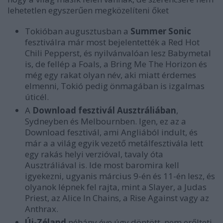
lehetetlen egyszerűen megközelíteni őket
Tokióban augusztusban a
Summer Sonic
fesztiválra már most bejelentették a Red Hot
Chili Pepperst, és nyilvánvalóan lesz Babymetal
is, de fellép a Foals, a Bring Me The Horizon és
még egy rakat olyan név, aki miatt érdemes
elmenni, Tokió pedig önmagában is izgalmas
úticél.
A
Download fesztivál Ausztráliában
,
Sydneyben és Melbournben. Igen, ez az a
Download fesztivál, ami Angliából indult, és
már a a világ egyik vezető metálfesztivála lett
egy rakás helyi verzióval, tavaly óta
Ausztráliával is. Ide most baromira kell
igyekezni, ugyanis március 9-én és 11-én lesz, és
olyanok lépnek fel rajta, mint a Slayer, a Judas
Priest, az Alice In Chains, a Rise Against vagy az
Anthrax.
Új-Zéland
néhány éve úgy döntött, nem erőlteti