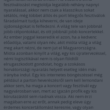
fesztiválozást megtoldja legalább néhány napnyi
nyaralással, akkor nem csak a klasszikus sokat
sétálós, még többet állós és port lélegzős fesztiválok
fáradalmait tudja kiheverni, de van ideje
újdonságokat is felfedezni. A világ tele van jobbnál
jobb célpontokkal, és ott jobbnál jobb koncertekkel.
Az ember joggal keseredik el azon, ha a kedvenc
előadója, valami olyan név, akit mióta világ a világ
meg akart nézni, de nem jut el Magyarországra.
Mióta azonban kinyílt a világ, egy kis újratervezéssel,
némi logisztikával nem is olyan földtől
elrugaszkodott gondolat, hogy a szokásos
horvátországi nyaralás helyett esetleg idén más
irányba indul. Egy kis internetes böngészéssel még
például a parton heverészésről sem kell lemondani
akkor sem, ha maga a koncert vagy fesztivál egy
nagyvárosban van, mert az igazán profik egy kis
körutazástól sem riadnak vissza. Aki nem érzi
magában erre az erőt, annak pedig eleve úgy
érdemes koncertállomást keresnie, vagy olyan