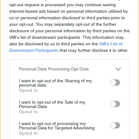
korában ez egyáltalán nem nagy ördöngősség.
opt-out request is processed you may continue seeing
Érdemes kilépni a klasszikus turistacsapdák
interest-based ads based on personal information utilized by
világából és kicsit megnézni, hogyan is élnek a
us or personal information disclosed to third parties prior to
helyiek. Nem állítjuk, hogy ez alatt azt értjük, hogy
your opt-out. You may separately opt-out of the further
mindenképpen lakótelepeken érdemes kóvályogni,
disclosure of your personal information by third parties on the
IAB’s list of downstream participants. This information may
de tény, hogy Dubajból például maradandó élmény
also be disclosed by us to third parties on the
IAB’s List of
lett, mikor a plázák és sétányok gyakran túlárazott
Downstream Participants
that may further disclose it to other
éttermei helyett inkább eredeti pakisztáni és indiai
third parties.
étteremben ettünk (az ország lakosságának
majdnem fele ebből a két országból származik), ahol
Please note that this website/app uses one or more Google
Personal Data Processing Opt Outs
éppen akkor csak mi voltunk külföldiek (mármint
services and may gather and store information including but
nem Dubajban élők). A környék messziről sem
not limited to your visit or usage behaviour. You may click to
I want to opt-out of the Sharing of my
personal data.
emlékeztetett a néhány órával azelőtt luxusra és
grant or deny consent to Google and its third-party tags to
Opted In
fényűzésre, ahogy az ételek sem az otthon is vitt,
use your data for below specified purposes in below Google
európai ízléshez alakított indiai vagy pakisztáni
consent section.
I want to opt-out of the Sale of my
konyhához.
Personal Data.
Opted In
I want to opt-out of processing my
Personal Data for Targeted Advertising.
Opted In