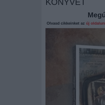
KÖNYVÉT
Megúj
Olvasd cikkeinket az
új oldalu