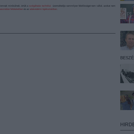
alomnak minősülnek, értük a
szolgáltatás technikai
üzemeltetője semmilyen felelősséget nem vállal, azokat nem
asználási feltételekben
és az
adatvédelmi tájékoztatóban
.
BESZ
HIRD