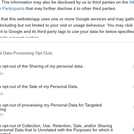
. This information may also be disclosed by us to third parties on the
IA
khatatlan világgal. Ez ebben a kötetben aztán
Participants
that may further disclose it to other third parties.
gidéződnek a klasszikus hősök, Patti, Iggy Pop, Lou
 az az új évezredben visszacsatolódott, merthogy
 that this website/app uses one or more Google services and may gath
t idő van. Ez a távolság áthidalás és jelenbe
including but not limited to your visit or usage behaviour. You may click 
elsősorban fókuszbeállítás, mert a könyv négy
 to Google and its third-party tags to use your data for below specifi
let-európai rock és underground részletezése adja:
ogle consent section.
et-német, jugó és bolgár a csapásirány,
ek, életképek, hatások, összefonódások és
z a legabszurdabb az egészben, hogy a földrajzi
l Data Processing Opt Outs
 messzi-távolban zajlott volna (így tehát ebből a
én járunk), miközben pont az ellenkezője jön le a
o opt-out of the Sharing of my personal data.
, nagyjából úgy történtek a dolgok, ahogy azt mi is
In
tizedekben itthon. Ezután a következő nagy adag,
dergroundé (Orfeo zenészcsoport, Kiss Feri,
o opt-out of the Sale of my Personal Data.
színtér friss bakelit megjelenései), csak hogy
In
orikon túl: itt is pontosan az ment, mint a
t egy Bakelitszomj Bónusz fejezet is tíz alap
to opt-out of processing my Personal Data for Targeted
ó 2013-as könyvének tematikájára.
ing.
In
fő titkára, már ami a kecskejóllakást és a
anis gyakorlatilag minden lényegest megtudunk
o opt-out of Collection, Use, Retention, Sale, and/or Sharing
atmennyiség van itt megmozgatva, miközben ez
ersonal Data that Is Unrelated with the Purposes for which it
yosság és az irodalmi élvezet rovására. Ráadásul
HIRD
lected.