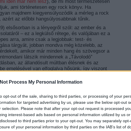
mi idén már nem lesz
), de mi most természetesen
ljuk, ami történetesen egy rock könyv. Ha
 ugyan majdnem kiegyensúlyozódik a mérleg a rock
t, azért az előbbi hangsúlyosabbnak tűnik.
) elsősorban is a lényegről szól: az ember és a
olatáról – ez a legkülső rétege, és valójában ez a
pes arra, amire csak a legjobbak: test- és
gása tárgyát, jobban mondva még közelebb, az
rdekelt, amikor már minden hang és szövegsor a
lentmondani látszik mindennek a „Távolodó”
dásban, az állandósult múltban élésnek és az
be emelésével van elfoglalva hősünk, így viszont
pont, hogy ez az eltartásos szemlélés, a megélt
nyegi átrostálásnak összecsengetése teszi
Not Process My Personal Information
lodást. Pont ebbe tud kapaszkodni az egyszeri
olog van elvárva, hogy mindez valamilyen szinten
to opt-out of the sale, sharing to third parties, or processing of your per
je meg önmagának is ezt az egyetlen lehetséges
EZT 
formation for targeted advertising by us, please use the below opt-out s
 könyve kapcsán elemeztük már ezt a szerzői
r selection. Please note that after your opt-out request is processed y
eing interest-based ads based on personal information utilized by us or
ndban érdekelt, abban viszont mondhatni teljes az
disclosed to third parties prior to your opt-out. You may separately opt-
re-ig. Igaz, ezen ív végpontja akkor érdekes a
losure of your personal information by third parties on the IAB’s list of
 benne a gyötrő láz, az őrület, a meghasonlás a