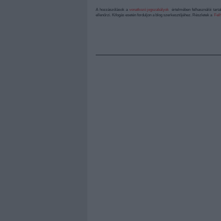
A hozzászólások a
vonatkozó jogszabályok
értelmében felhasználói tart
ellenőrzi. Kifogás esetén forduljon a blog szerkesztőjéhez. Részletek a
Felh