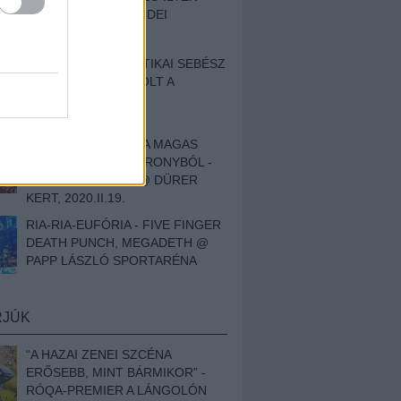
BESZÁMOLÓNK AZ IDEI
SZIGETRŐL
EGY HALLÁSPLASZTIKAI SEBÉSZ
NAPLÓJA - ILYEN VOLT A
SWANSRÓL SZÓLÓ
DOKUMENTUMFILM
MÉLY FÉRFIBÁNAT A MAGAS
ELEFÁNTCSONTTORONYBÓL -
LEPROUS, KLONE @ DÜRER
KERT, 2020.II.19.
RIA-RIA-EUFÓRIA - FIVE FINGER
DEATH PUNCH, MEGADETH @
PAPP LÁSZLÓ SPORTARÉNA
RJÚK
“A HAZAI ZENEI SZCÉNA
ERŐSEBB, MINT BÁRMIKOR” -
RÓQA-PREMIER A LÁNGOLÓN