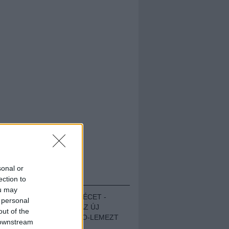
sonal or
HALLGASD!
ection to
ou may
MEGUGROTTÁK A LÉCET -
 personal
MEGHALLGATTUK AZ ÚJ
out of the
PROTEST THE HERO-LEMEZT
 downstream