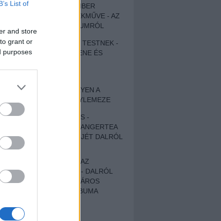
B’s List of
EGY DÜHÖS VÉNEMBER
UNIVERZÁLIS REMEKMŰVE - AZ
ÚJ BOB DYLAN-ALBUMRÓL
er and store
to grant or
ZENE LÉLEKNEK ÉS TESTNEK -
ed purposes
AUTENTIKUS NÉPZENE ÉS
KÖLTÉSZET
ÚJJÁSZÜLETETT
SZOMORKODÁS - ILYEN A
KATATONIA ÚJ NAGYLEMEZE
CROCODILE NERVES -
HALLGASD MEG AZ ANGERTEA
MA MEGJELENT EP-JÉT DALRÓL
DALRA!
A FELELŐSSÉGTŐL AZ
ELLOPOTT FÖLDIG - DALRÓL
DALRA A KÉPZELT VÁROS
SAMIZDAT CÍMŰ ALBUMA
ETÉS