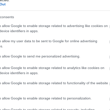
Out
ú reflektív és ön-reflektív iróniája lengi át, és ez
n, mert valljuk be, ennek a kelet-európai abszurdban
elviseléséhez, de az utólagos feldolgozásához is
consents
nyve tehát minden rétegében működőképes, és a
nformációk, hivatkozások és tények mögött húzódó
o allow Google to enable storage related to advertising like cookies on
zdüléseket, a gyarlóságokat, a gyorsan jött
evice identifiers in apps.
es sztorikat és tragédiákat, és mindezek felett a
yszeri rajongóra. Alapmű.
o allow my user data to be sent to Google for online advertising
s.
dó
to allow Google to send me personalized advertising.
o allow Google to enable storage related to analytics like cookies on
evice identifiers in apps.
BESZ
o allow Google to enable storage related to functionality of the website
o allow Google to enable storage related to personalization.
o allow Google to enable storage related to security, including