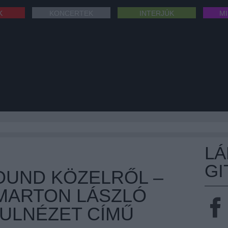
K
KONCERTEK
INTERJÚK
M
L
GI
UND KÖZELRŐL –
MARTON LÁSZLÓ
ULNÉZET CÍMŰ