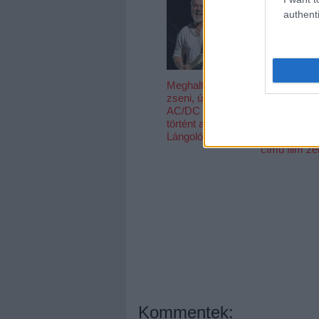
authenti
Meghalt egy
A jazz és a
zseni, újra él az
klasszikus 
AC/DC - Ez
találkozása,
történt a
némi füttyel 
Lángolón
Ilyen a HAB
című film ze
Kommentek: