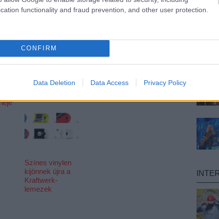
cation functionality and fraud prevention, and other user protection.
CONFIRM
Így tanítja
Káros
zene
basszusgitározni
szenvedély - Itt
Jason Momoát a
van a Stu33 új
Data Deletion
Data Access
Privacy Policy
-
Primus főnöke
EP-je + egy
koncertanyag
néje
Színes vinylen
kijönnek újra a
INTE
Kraftwerk-
lemezek