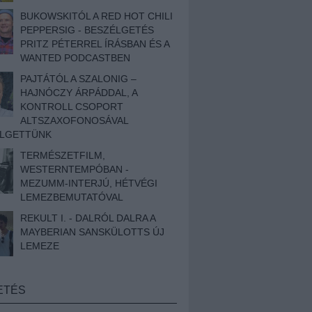
BUKOWSKITÓL A RED HOT CHILI
PEPPERSIG - BESZÉLGETÉS
PRITZ PÉTERREL ÍRÁSBAN ÉS A
WANTED PODCASTBEN
PAJTÁTÓL A SZALONIG –
HAJNÓCZY ÁRPÁDDAL, A
KONTROLL CSOPORT
ALTSZAXOFONOSÁVAL
ÉLGETTÜNK
TERMÉSZETFILM,
WESTERNTEMPÓBAN -
MEZUMM-INTERJÚ, HÉTVÉGI
LEMEZBEMUTATÓVAL
REKULT I. - DALRÓL DALRA A
MAYBERIAN SANSKÜLOTTS ÚJ
LEMEZE
ETÉS