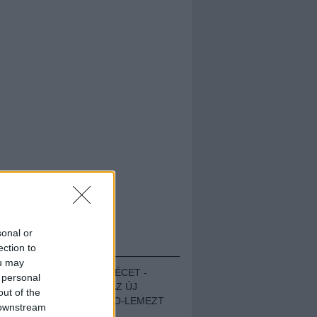
sonal or
HALLGASD!
ection to
ou may
MEGUGROTTÁK A LÉCET -
 personal
MEGHALLGATTUK AZ ÚJ
out of the
PROTEST THE HERO-LEMEZT
 downstream