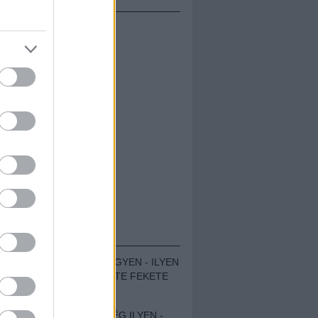
ÁMOLÓK
ZENÉS TÁBOR A HEGYEN - ILYEN
VOLT A VÍRUS SZÜLTE FEKETE
ZAJ FESZTIVÁL
SOHA NEM VOLT MÉG ILYEN -