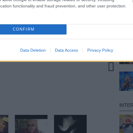
cation functionality and fraud prevention, and other user protection.
át megnézhetjük a fesztivál által összeállított
ciók a Fekete Zaj
honlapján
,
Facebookján
, valamint
ny
oldalán.
CONFIRM
arország
hiphop
fesztivál
hír
mátra
Data Deletion
Data Access
Privacy Policy
twilight sad
INTE