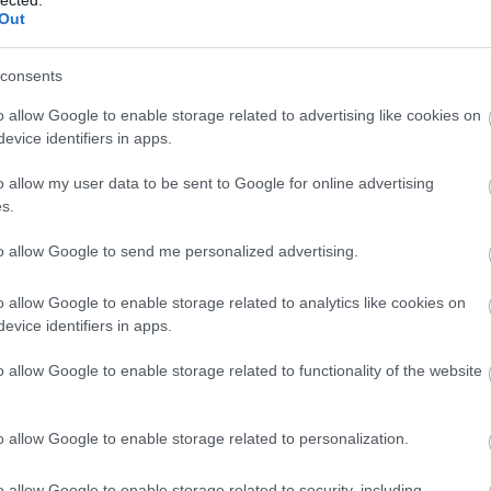
Out
consents
o allow Google to enable storage related to advertising like cookies on
evice identifiers in apps.
o allow my user data to be sent to Google for online advertising
s.
to allow Google to send me personalized advertising.
 áprilisi koncertjük már jó ideje telt házas, így
 vagy ismételni szeretnének, azoknak ez csak
o allow Google to enable storage related to analytics like cookies on
llátogassanak augusztusban a Fekete Zaj
evice identifiers in apps.
BESZ
o allow Google to enable storage related to functionality of the website
eddig 26 fellépő neve vált ismertté: ott lesz
etitor, a Pink Turns Blue, az Agent Side Grinder és
ve megtalálható a
www.feketezaj.hu
oldalon, ahol a
o allow Google to enable storage related to personalization.
zhatunk, és így elsőként értesülhetünk majd a
rtékesítéséről is. A fesztivál bérletek és
o allow Google to enable storage related to security, including