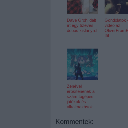
Dave Grohl dalt
Gondolatok -
írt egy tízéves
videó az
dobos kislányról
OliverFromE
től
Zenével
erősítenének a
számítógépes
játékok és
alkalmazások
Kommentek: