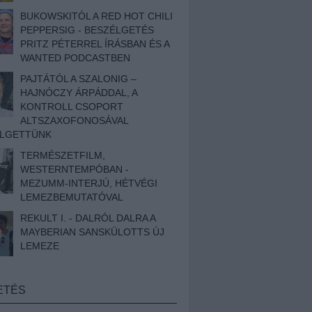
BUKOWSKITÓL A RED HOT CHILI
PEPPERSIG - BESZÉLGETÉS
PRITZ PÉTERREL ÍRÁSBAN ÉS A
WANTED PODCASTBEN
PAJTÁTÓL A SZALONIG –
HAJNÓCZY ÁRPÁDDAL, A
KONTROLL CSOPORT
ALTSZAXOFONOSÁVAL
ÉLGETTÜNK
TERMÉSZETFILM,
WESTERNTEMPÓBAN -
MEZUMM-INTERJÚ, HÉTVÉGI
LEMEZBEMUTATÓVAL
REKULT I. - DALRÓL DALRA A
MAYBERIAN SANSKÜLOTTS ÚJ
LEMEZE
ETÉS