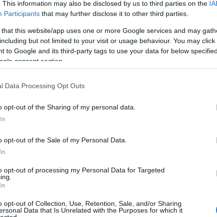
em magam, van egy olyan oldalam is, amely
. This information may also be disclosed by us to third parties on the
IA
éha nem igazán kedvelem magamat… mindenféle
Participants
that may further disclose it to other third parties.
lbum, és a zene nem más, mint az én
 that this website/app uses one or more Google services and may gath
jek mindezzel. Mindenki lehet vidám és
including but not limited to your visit or usage behaviour. You may click 
 to Google and its third-party tags to use your data for below specifi
ogle consent section.
tett headlinere Oroszországból érkezik: az IC3PEAK
l Data Processing Opt Outs
erű hiphop és elektronika ötvözésével készíti
ltikus W17chøu7 fesztivál állandó fellépői között is
ogy Nick és Nastya rendre erősen rendszerkritikus
o opt-out of the Sharing of my personal data.
 ennek megfelelően rendszeresen vegzálják is őket
In
ár le is tartóztatták, mert egy be nem jelentett
ották meg, a rendőri brutalitáson és a hatóságokon
o opt-out of the Sale of my Personal Data.
In
to opt-out of processing my Personal Data for Targeted
ing.
In
o opt-out of Collection, Use, Retention, Sale, and/or Sharing
ersonal Data that Is Unrelated with the Purposes for which it
HIRD
lected.