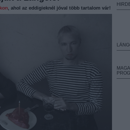
HIRD
nkon
, ahol az eddigieknél jóval több tartalom vár!
LÁNG
MAGA
PRO