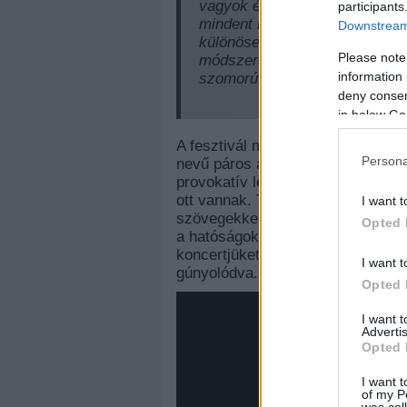
vagyok és szerencsésnek érz
participants
mindent megkérdőjelez, és n
Downstream 
különösebb ok nélkül. Ez az a
Please note
módszerem arra, hogy megküzd
information 
szomorú egyszerre.
deny consent
in below Go
A fesztivál másik frissen bejelen
Persona
nevű páros a tőlünk keletre népsz
provokatív lemezeit, emellett a ku
ott vannak. Talán nem meglepő, h
I want t
szövegekkel és videókkal áll elő,
Opted 
a hatóságok, sőt: Nicket egyszer m
koncertjüket egy autó tetején tart
I want t
gúnyolódva.
Opted 
I want 
Advertis
Opted 
I want t
of my P
was col