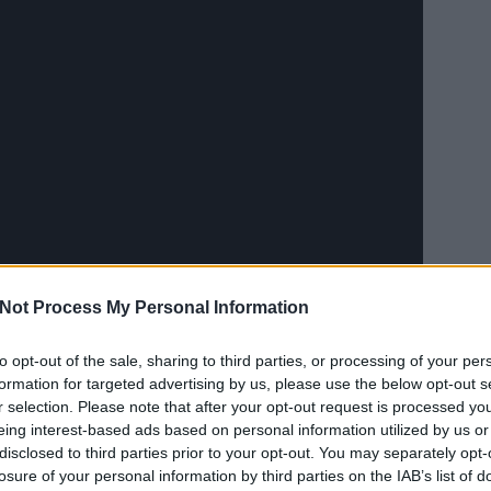
Not Process My Personal Information
to opt-out of the sale, sharing to third parties, or processing of your per
EZT 
formation for targeted advertising by us, please use the below opt-out s
r selection. Please note that after your opt-out request is processed y
 mesélt James Graham énekes az NME-nek:
eing interest-based ads based on personal information utilized by us or
disclosed to third parties prior to your opt-out. You may separately opt-
n, mint a terápiás foglalkozás, és volt egy
. Bár olyan életem van, amivel igazán boldog
losure of your personal information by third parties on the IAB’s list of