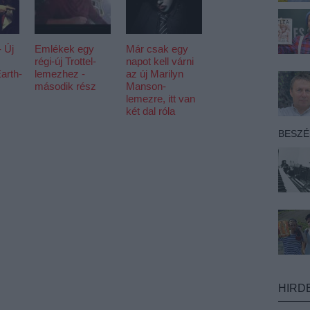
 Új
Emlékek egy
Már csak egy
régi-új Trottel-
napot kell várni
arth-
lemezhez -
az új Marilyn
második rész
Manson-
lemezre, itt van
két dal róla
BESZ
HIRD