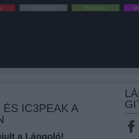
K
KONCERTEK
INTERJÚK
M
L
GI
 ÉS IC3PEAK A
N
ult a Lángoló!