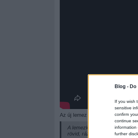
Blog -
Do 
If you wish 
sensitive in
confirm you
Az új lemez dalszövegeiről így
continue se
information 
A lemezkészítés számomra olya
rövid, rázós időszakom nemrég
further disc