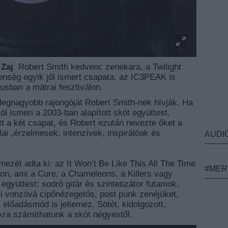
 Zaj
. Robert Smith kedvenc zenekara, a Twilight
enség egyik jól ismert csapata, az IC3PEAK is
tusban a mátrai fesztiválon.
 legnagyobb rajongóját Robert Smith-nek hívják. Ha
ól ismeri a 2003-ban alapított skót együttest,
t a két csapat, és Robert ezután nevezte őket a
ai „érzelmesek, intenzívek, inspirálóak és
AUDI
mezét adta ki: az It Won’t Be Like This All The Time
#MER
on, ami a Cure, a Chameleons, a Killers vagy
együttest: sodró gitár és szintetizátor futamok,
i vonzóvá cipőnézegetős, post punk zenéjüket,
 előadásmód is jellemez. Sötét, kidolgozott,
okra számíthatunk a skót négyestől.