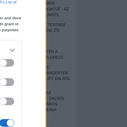
B’s List of
EGY DÜHÖS VÉNEMBER
UNIVERZÁLIS REMEKMŰVE - AZ
ÚJ BOB DYLAN-ALBUMRÓL
er and store
to grant or
ZENE LÉLEKNEK ÉS TESTNEK -
ed purposes
AUTENTIKUS NÉPZENE ÉS
KÖLTÉSZET
ÚJJÁSZÜLETETT
SZOMORKODÁS - ILYEN A
KATATONIA ÚJ NAGYLEMEZE
CROCODILE NERVES -
HALLGASD MEG AZ ANGERTEA
MA MEGJELENT EP-JÉT DALRÓL
DALRA!
A FELELŐSSÉGTŐL AZ
ELLOPOTT FÖLDIG - DALRÓL
DALRA A KÉPZELT VÁROS
SAMIZDAT CÍMŰ ALBUMA
ETÉS