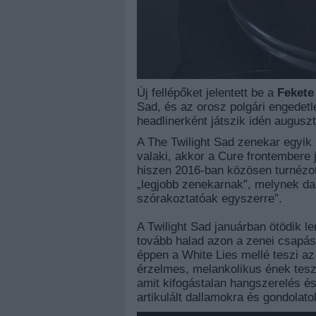
Új fellépőket jelentett be a
Fekete
Sad, és az orosz polgári engedetl
headlinerként játszik idén augusz
A The Twilight Sad zenekar egyik
valaki, akkor a Cure frontembere j
hiszen 2016-ban közösen turnézot
„legjobb zenekarnak”, melynek dal
szórakoztatóak egyszerre”.
A Twilight Sad januárban ötödik le
tovább halad azon a zenei csapás
éppen a White Lies mellé teszi az 
érzelmes, melankolikus ének tesz
amit kifogástalan hangszerelés és
artikulált dallamokra és gondolat