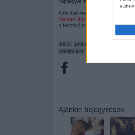
napijegyei már kaphatóak.
authenti
A fellépő zenekarok egy-egy videój
Youtube listán
is. További informá
a fesztiválhoz kapcsolódó
esemé
indie
programajánló
rock
magy
elektronika
fekete zaj
ic3peak
Ajánlott bejegyzések: