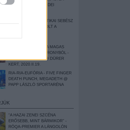
BESZÁMOLÓNK AZ IDEI
SZIGETRŐL
EGY HALLÁSPLASZTIKAI SEBÉSZ
NAPLÓJA - ILYEN VOLT A
SWANSRÓL SZÓLÓ
DOKUMENTUMFILM
MÉLY FÉRFIBÁNAT A MAGAS
ELEFÁNTCSONTTORONYBÓL -
LEPROUS, KLONE @ DÜRER
KERT, 2020.II.19.
RIA-RIA-EUFÓRIA - FIVE FINGER
DEATH PUNCH, MEGADETH @
PAPP LÁSZLÓ SPORTARÉNA
RJÚK
“A HAZAI ZENEI SZCÉNA
ERŐSEBB, MINT BÁRMIKOR” -
RÓQA-PREMIER A LÁNGOLÓN