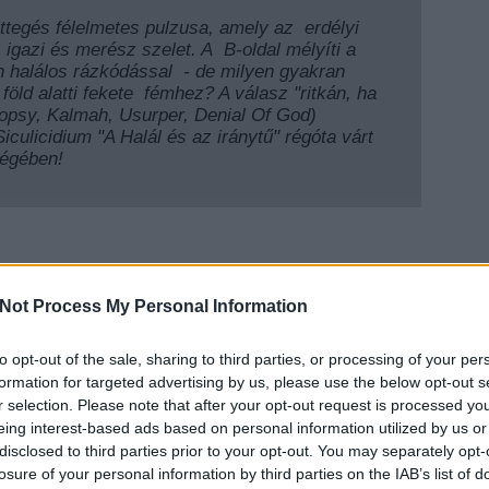
rettegés félelmetes pulzusa, amely az
erdélyi
zi, igazi és merész szelet. A
B-oldal mélyíti a
tan halálos rázkódással
- de milyen gyakran
föld alatti fekete
fémhez? A válasz "ritkán, ha
psy, Kalmah, Usurper, Denial Of God)
Siculicidium "A Halál és az iránytű" régóta várt
ségében!
!!Nyereményjáték!!!
esen válaszolnak az alábbi kérdésre és elküldik
Not Process My Personal Information
k.hu
címre, "Erdélyi kultúrterroristák" jeligével, azok
új fekete kislemezt a
Sun & Moon
to opt-out of the sale, sharing to third parties, or processing of your per
EZT 
formation for targeted advertising by us, please use the below opt-out s
árnap, déli 12 óra. Sorsolás: aznap este. A nyertest
r selection. Please note that after your opt-out request is processed y
eing interest-based ads based on personal information utilized by us or
disclosed to third parties prior to your opt-out. You may separately opt-
od és miért? (Pl. erre a számra szerettem bele
a
losure of your personal information by third parties on the IAB’s list of