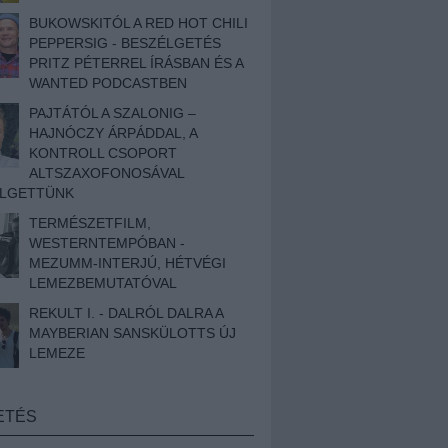
BUKOWSKITÓL A RED HOT CHILI
PEPPERSIG - BESZÉLGETÉS
PRITZ PÉTERREL ÍRÁSBAN ÉS A
WANTED PODCASTBEN
PAJTÁTÓL A SZALONIG –
HAJNÓCZY ÁRPÁDDAL, A
KONTROLL CSOPORT
ALTSZAXOFONOSÁVAL
ÉLGETTÜNK
TERMÉSZETFILM,
WESTERNTEMPÓBAN -
MEZUMM-INTERJÚ, HÉTVÉGI
LEMEZBEMUTATÓVAL
REKULT I. - DALRÓL DALRA A
MAYBERIAN SANSKÜLOTTS ÚJ
LEMEZE
ETÉS