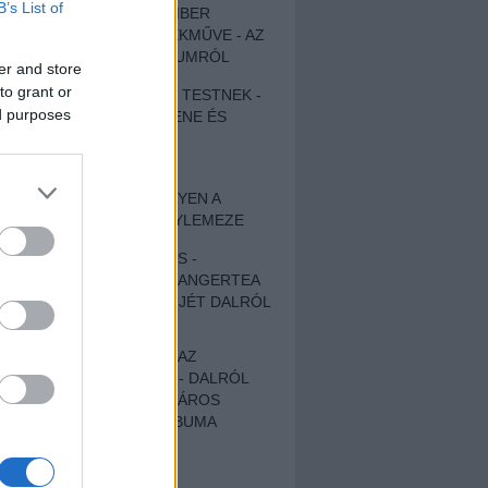
B’s List of
EGY DÜHÖS VÉNEMBER
UNIVERZÁLIS REMEKMŰVE - AZ
ÚJ BOB DYLAN-ALBUMRÓL
er and store
to grant or
ZENE LÉLEKNEK ÉS TESTNEK -
ed purposes
AUTENTIKUS NÉPZENE ÉS
KÖLTÉSZET
ÚJJÁSZÜLETETT
SZOMORKODÁS - ILYEN A
KATATONIA ÚJ NAGYLEMEZE
CROCODILE NERVES -
HALLGASD MEG AZ ANGERTEA
MA MEGJELENT EP-JÉT DALRÓL
DALRA!
A FELELŐSSÉGTŐL AZ
ELLOPOTT FÖLDIG - DALRÓL
DALRA A KÉPZELT VÁROS
SAMIZDAT CÍMŰ ALBUMA
ETÉS