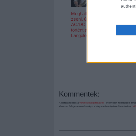
authenti
Meghalt egy
A jazz és a
zseni, újra él az
klasszikus 
AC/DC - Ez
találkozása,
történt a
némi füttyel 
Lángolón
Ilyen a HAB
című film ze
Kommentek:
A hozzászólások a
vonatkozó jogszabályok
értelmében felhasználói tart
ellenőrzi. Kifogás esetén forduljon a blog szerkesztőjéhez. Részletek a
Felh