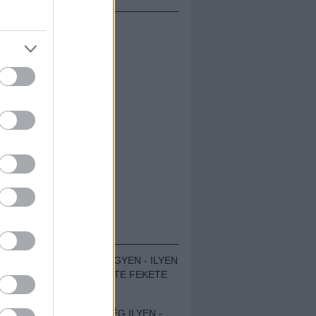
ÁMOLÓK
ZENÉS TÁBOR A HEGYEN - ILYEN
VOLT A VÍRUS SZÜLTE FEKETE
ZAJ FESZTIVÁL
SOHA NEM VOLT MÉG ILYEN -