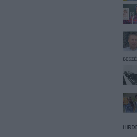
BESZ
HIRD