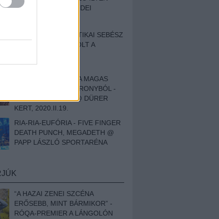
BESZÁMOLÓNK AZ IDEI
SZIGETRŐL
EGY HALLÁSPLASZTIKAI SEBÉSZ
NAPLÓJA - ILYEN VOLT A
SWANSRÓL SZÓLÓ
DOKUMENTUMFILM
MÉLY FÉRFIBÁNAT A MAGAS
ELEFÁNTCSONTTORONYBÓL -
LEPROUS, KLONE @ DÜRER
KERT, 2020.II.19.
RIA-RIA-EUFÓRIA - FIVE FINGER
DEATH PUNCH, MEGADETH @
PAPP LÁSZLÓ SPORTARÉNA
RJÚK
“A HAZAI ZENEI SZCÉNA
ERŐSEBB, MINT BÁRMIKOR” -
RÓQA-PREMIER A LÁNGOLÓN