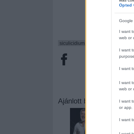
Opted 
Google 
I want t
web or d
siculicidium
lángoló premier
I want t
purpose
I want 
I want t
web or d
Ajánlott bejegyzések:
I want t
or app.
I want t
I want t