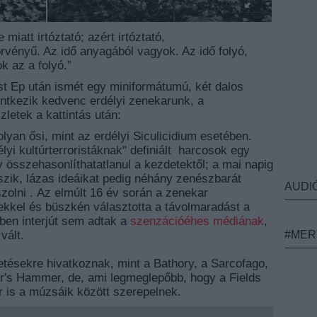
iatt irtóztató; azért irtóztató,
törvényű. Az idő anyagából vagyok. Az idő
folyó,
k az a folyó.”
t Ep után ismét egy miniformátumú, két dalos
lentkezik kedvenc erdélyi zenekarunk, a
zletek a kattintás után:
olyan ősi, mint az erdélyi
Siculicidium esetében.
yi kultúrterroristáknak
" definiált harcosok egy
ly
összehasonlíthatatlanul a kezdetektől; a mai napig
szik, lázas ideáikat pedig néhány zenész
barát
AUDI
zolni .
Az elmúlt 16 év során a zenekar
ekkel és büszkén választotta a távolmaradást a
vben
interjút sem adtak a
szenzációéhes médiának
,
vált.
#MER
etésekre hivatkoznak, mint a Bathory, a Sarcofago,
r's Hammer, de, ami legmeglepőbb, hogy a Fields
 is a múzsáik között szerepelnek.