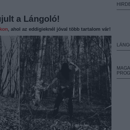
HIRD
ult a Lángoló!
nkon
, ahol az eddigieknél jóval több tartalom vár!
LÁNG
MAGA
PRO