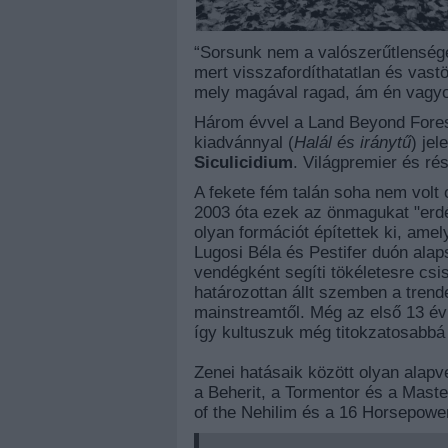
“Sorsunk nem a valószerűtlensége m
mert
visszafordíthatatlan és vas
mely magával ragad, ám én vagyo
Három évvel a Land Beyond Fores
kiadvánnyal (
Halál és iránytű
) je
Siculicidium
. Világpremier és rés
A fekete fém talán soha nem volt 
2003 óta ezek az önmagukat "erdél
olyan formációt építettek ki, ame
Lugosi Béla és
Pestifer duón alap
vendégként segíti tökéletesre csis
határozottan állt szemben a
trend
mainstreamtől
. Még az első 13 é
így kultuszuk még titokzatosabbá 
Zenei hatásaik között olyan alapv
a Beherit, a
Tormentor és a Maste
of the
Nehilim és a 16 Horsepower