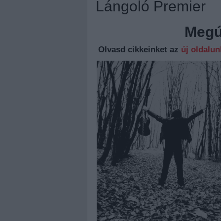
Lángoló Premier
Megúj
Olvasd cikkeinket az
új oldalu