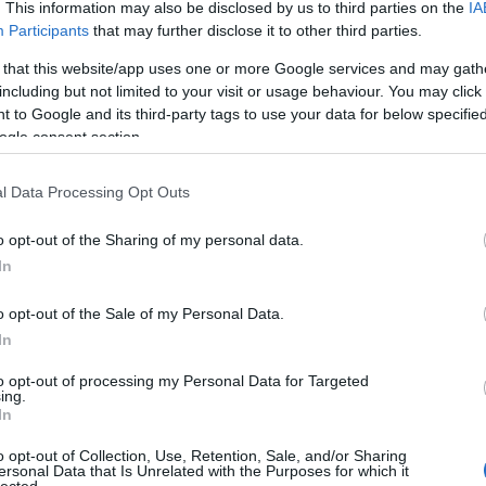
fel a munkahelyemen és utána beálltam a
. This information may also be disclosed by us to third parties on the
IA
-stb.
)
Participants
that may further disclose it to other third parties.
 that this website/app uses one or more Google services and may gath
including but not limited to your visit or usage behaviour. You may click 
 to Google and its third-party tags to use your data for below specifi
ogle consent section.
l Data Processing Opt Outs
o opt-out of the Sharing of my personal data.
In
o opt-out of the Sale of my Personal Data.
In
to opt-out of processing my Personal Data for Targeted
ing.
In
o opt-out of Collection, Use, Retention, Sale, and/or Sharing
ersonal Data that Is Unrelated with the Purposes for which it
HIRD
lected.