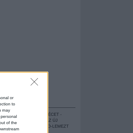
sonal or
HALLGASD!
ection to
ou may
MEGUGROTTÁK A LÉCET -
 personal
MEGHALLGATTUK AZ ÚJ
out of the
PROTEST THE HERO-LEMEZT
 downstream