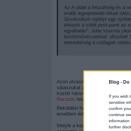
Az A-oldal a feszültség és a 
erdők legrejtettebb titkait idé
Siculicidium rejtélyt egy nyíl
érkezik a sötét post-punk ez a 
egyáltalán".
Juha Vuorma (Auto
borítóművészetével
díszített 
meredekség a
csillagok sötét
!
Azon olvasóink körében, akik hely
Blog -
Do 
válaszukat a
jatek@langologitaro
között három fő nyerhet egy-egy 
If you wish 
Records
felajánlásával.
sensitive in
Beküldési határidő: április 14 vas
confirm you
emailben értesítjük.
continue se
information 
Melyik a kedvenc Siculicidium dal
further disc