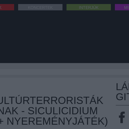
K
KONCERTEK
INTERJÚK
M
L
GI
KULTÚRTERRORISTÁK
AK - SICULICIDIUM
(+ NYEREMÉNYJÁTÉK)