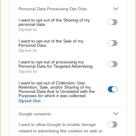
Please note that this website/app uses one or more Google
Aki szeretné felidézni a Kolin pályafutásának néhány
Personal Data Processing Opt Outs
services and may gather and store information including but
emlékezetes pillanatát, azoknak számára van egy
not limited to your visit or usage behaviour. You may click to
I want to opt-out of the Sharing of my
visszatekintő összeállításunk is.
personal data.
grant or deny consent to Google and its third-party tags to
Opted In
use your data for below specified purposes in below Google
consent section.
I want to opt-out of the Sale of my
Personal Data.
Opted In
I want to opt-out of processing my
Personal Data for Targeted Advertising.
Opted In
I want to opt-out of Collection, Use,
Retention, Sale, and/or Sharing of my
Personal Data that Is Unrelated with the
Purposes for which it was collected.
Opted Out
Google consents
I want to allow Google to enable storage
related to advertising like cookies on web or