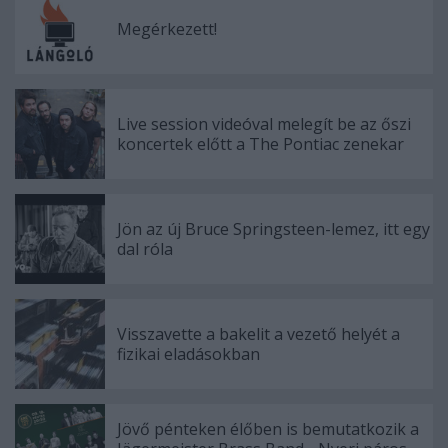
Megérkezett!
Live session videóval melegít be az őszi
koncertek előtt a The Pontiac zenekar
Jön az új Bruce Springsteen-lemez, itt egy
dal róla
Visszavette a bakelit a vezető helyét a
fizikai eladásokban
Jövő pénteken élőben is bemutatkozik a