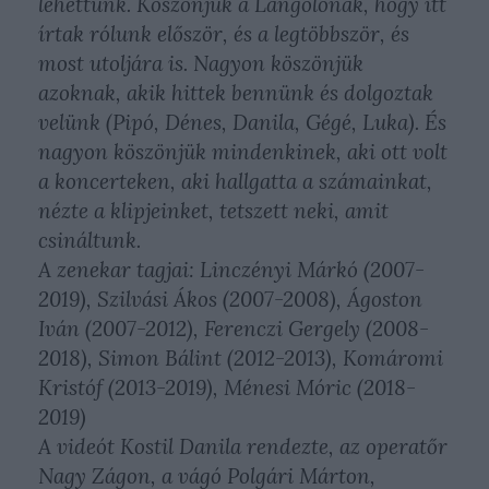
lehettünk. Köszönjük a Lángolónak, hogy itt
írtak rólunk először, és a legtöbbször, és
most utoljára is. Nagyon köszönjük
azoknak, akik hittek bennünk és dolgoztak
velünk (Pipó, Dénes, Danila, Gégé, Luka). És
nagyon köszönjük mindenkinek, aki ott volt
a koncerteken, aki hallgatta a számainkat,
nézte a klipjeinket, tetszett neki, amit
csináltunk.
A zenekar tagjai: Linczényi Márkó (2007-
2019), Szilvási Ákos (2007-2008), Ágoston
Iván (2007-2012), Ferenczi Gergely (2008-
2018), Simon Bálint (2012-2013), Komáromi
Kristóf (2013-2019), Ménesi Móric (2018-
2019)
A videót Kostil Danila rendezte, az operatőr
Nagy Zágon, a vágó Polgári Márton,