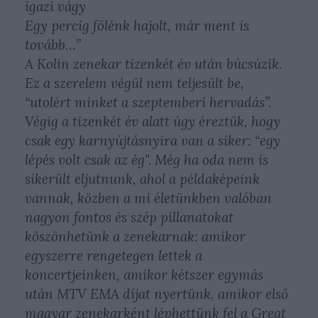
igazi vágy
Egy percig fölénk hajolt, már ment is
tovább…”
A Kolin zenekar tizenkét év után búcsúzik.
Ez a szerelem végül nem teljesült be,
“utolért minket a szeptemberi hervadás”.
Végig a tizenkét év alatt úgy éreztük, hogy
csak egy karnyújtásnyira van a siker: “egy
lépés volt csak az ég". Még ha oda nem is
sikerült eljutnunk, ahol a példaképeink
vannak, közben a mi életünkben valóban
nagyon fontos és szép pillanatokat
köszönhetünk a zenekarnak: amikor
egyszerre rengetegen lettek a
koncertjeinken, amikor kétszer egymás
után MTV EMA díjat nyertünk, amikor első
magyar zenekarként léphettünk fel a Great