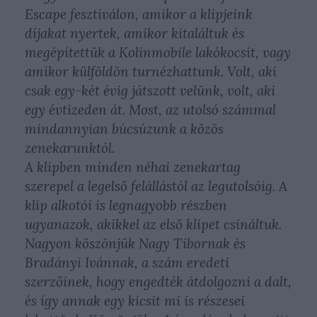
Escape fesztiválon, amikor a klipjeink
díjakat nyertek, amikor kitaláltuk és
megépítettük a Kolinmobile lakókocsit, vagy
amikor külföldön turnézhattunk. Volt, aki
csak egy-két évig játszott velünk, volt, aki
egy évtizeden át. Most, az utolsó számmal
mindannyian búcsúzunk a közös
zenekarunktól.
A klipben minden néhai zenekartag
szerepel a legelső felállástól az legutolsóig. A
klip alkotói is legnagyobb részben
ugyanazok, akikkel az első klipet csináltuk.
Nagyon köszönjük Nagy Tibornak és
Bradányi Ivánnak, a szám eredeti
szerzőinek, hogy engedték átdolgozni a dalt,
és így annak egy kicsit mi is részesei