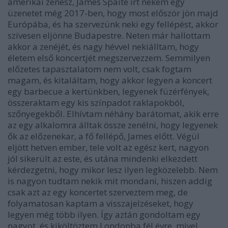
amerikai zenész, James Spaite írt nekem egy
üzenetet még 2017-ben, hogy most először jön majd
Európába, és ha szervezünk neki egy fellépést, akkor
szívesen eljönne Budapestre. Neten már hallottam
akkor a zenéjét, és nagy hévvel nekiálltam, hogy
életem első koncertjét megszervezzem. Semmilyen
előzetes tapasztalatom nem volt, csak fogtam
magam, és kitaláltam, hogy akkor legyen a koncert
egy barbecue a kertünkben, legyenek füzérfények,
összeraktam egy kis színpadot raklapokból,
szőnyegekből. Elhívtam néhány barátomat, akik erre
az egy alkalomra álltak össze zenélni, hogy legyenek
ők az előzenekar, a fő fellépő, James előtt. Végül
eljött hetven ember, tele volt az egész kert, nagyon
jól sikerült az este, és utána mindenki elkezdett
kérdezgetni, hogy mikor lesz ilyen legközelebb. Nem
is nagyon tudtam nekik mit mondani, hiszen addig
csak azt az egy koncertet szerveztem meg, de
folyamatosan kaptam a visszajelzéseket, hogy
legyen még több ilyen. Így aztán gondoltam egy
nagyot, és kiköltöztem Londonba fél évre, mivel