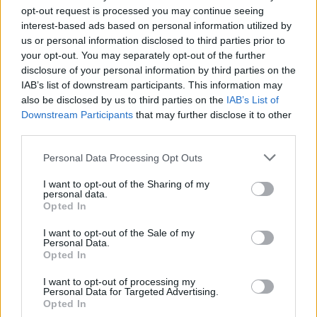
színvonalú produkciókkal dolgozunk, olyanokkal,
opt-out request is processed you may continue seeing
akiket a csapat, és én is úgy ítélünk meg, hogy
interest-based ads based on personal information utilized by
mögéjük szívesen odaállunk, szívesen támogatjuk
us or personal information disclosed to third parties prior to
your opt-out. You may separately opt-out of the further
őket a karrierjükben, és el tudjuk őket képzelni
disclosure of your personal information by third parties on the
bármilyen színpadon. Amiatt is fontos ez, mert a
IAB’s list of downstream participants. This information may
Garden Wonder nemzetközi közösség. Angolul zajlik
also be disclosed by us to third parties on the
IAB’s List of
a konferálás, amit egyébként én szoktam csinálni, és
Downstream Participants
that may further disclose it to other
a fellépők is angolul kommunikálnak a nézőkkel. A
third parties.
közönség nagyjából felerészt külföldiekből áll,
vannak Erasmusos diákok, egyetemisták, itt élő
Please note that this website/app uses one or more Google
Personal Data Processing Opt Outs
külföldiek, és szinte mindig beugranak turisták, akik
services and may gather and store information including but
csak nézik a különböző programokat a hétvégére, és
not limited to your visit or usage behaviour. You may click to
I want to opt-out of the Sharing of my
personal data.
minket választanak. A magyar közreműködőket is
grant or deny consent to Google and its third-party tags to
Opted In
arra kérjük, hogy ha lehet, angolul énekeljenek, és
use your data for below specified purposes in below Google
persze elég sok olyan magyar produkciót hívunk
consent section.
I want to opt-out of the Sale of my
meg, akik neoklasszikus, vagy instrumentális zenét
Personal Data.
Opted In
játszanak. A fő vonal az indie-folk, vagy ha úgy
tetszik a singer-songwriter előadók, de nyitottak
I want to opt-out of processing my
vagyunk bármilyen előremutató zenére. Hívtunk
Personal Data for Targeted Advertising.
Opted In
már slam poetry-s srácot, nemrég jött el immár