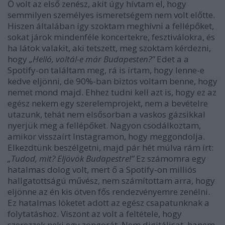
Ő volt az első zenész, akit úgy hívtam el, hogy
semmilyen személyes ismeretségem nem volt előtte.
Hiszen általában így szoktam meghívni a fellépőket,
sokat járok mindenféle koncertekre, fesztiválokra, és
ha látok valakit, aki tetszett, meg szoktam kérdezni,
hogy
„Helló, voltál-e már Budapesten?”
Edet a a
Spotify-on találtam meg, rá is írtam, hogy lenne-e
kedve eljönni, de 90%-ban biztos voltam benne, hogy
nemet mond majd. Ehhez tudni kell azt is, hogy ez az
egész nekem egy szerelemprojekt, nem a bevételre
utazunk, tehát nem elsősorban a vaskos gázsikkal
nyerjük meg a fellépőket. Nagyon csodálkoztam,
amikor visszaírt Instagramon, hogy meggondolja.
Elkezdtünk beszélgetni, majd pár hét múlva rám írt:
„Tudod, mit? Eljövök Budapestre!”
Ez számomra egy
hatalmas dolog volt, mert ő a Spotify-on milliós
hallgatottságú művész, nem számítottam arra, hogy
eljönne az én kis ötven fős rendezvényemre zenélni.
Ez hatalmas löketet adott az egész csapatunknak a
folytatáshoz. Viszont az volt a feltétele, hogy
szerezzek neki egy zongorát. Nem digitálisat, hanem