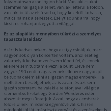
folyamatosan azon lógjon bárki. Van, aki csukott
szemmel hallgatja a zenét, van, aki elterül a földön,
van, aki beül az első sorba, hogy közelről láthassa,
mit csinálnak a zenészek. Esélyt adunk arra, hogy
kicsit ne rohanjunk együtt a világgal.
Ez az alapállás mennyiben tükrözi a személyes
tapasztalataidat?
Azért is kedves nekem, hogy ezt így csináljuk, mert
nagyon sok olyan koncerten voltam, ahol esetleg
valamelyik kedvenc zenészem lépett fel, és ennek
ellenére sem tudtam élvezni a bulit. Eleve nem
vagyok 190 centi magas, ennek ellenére nagyon jól
be tudnak elém állni az igazán magas emberek. Ha
mellettem beszélgetnek, az is zavar, és azt sem
igazán szeretem, ha valaki a telefonjával világít a
szemembe. Ezeket egy Garden Wonderes estén
abszolút megszüntetjük. Azzal, hogy az emberek
földre ülnek, mindenki egyenlővé válik, hiszen
mindenki jól lát, másrészt egymást és a zenészeket is