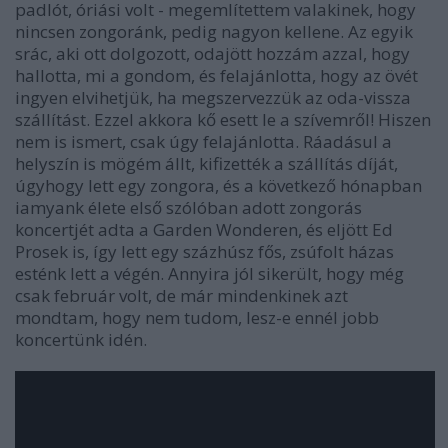
padlót, óriási volt - megemlítettem valakinek, hogy
nincsen zongoránk, pedig nagyon kellene. Az egyik
srác, aki ott dolgozott, odajött hozzám azzal, hogy
hallotta, mi a gondom, és felajánlotta, hogy az övét
ingyen elvihetjük, ha megszervezzük az oda-vissza
szállítást. Ezzel akkora kő esett le a szívemről! Hiszen
nem is ismert, csak úgy felajánlotta. Ráadásul a
helyszín is mögém állt, kifizették a szállítás díját,
úgyhogy lett egy zongora, és a következő hónapban
iamyank élete első szólóban adott zongorás
koncertjét adta a Garden Wonderen, és eljött Ed
Prosek is, így lett egy százhúsz fős, zsúfolt házas
esténk lett a végén. Annyira jól sikerült, hogy még
csak február volt, de már mindenkinek azt
mondtam, hogy nem tudom, lesz-e ennél jobb
koncertünk idén.