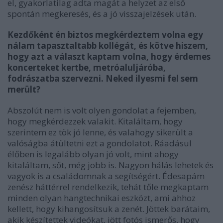
el, gyakorlatilag adta magát a helyzet az első
spontán megkeresés, és a jó visszajelzések után.
Kezdőként én biztos megkérdeztem volna egy
nálam tapasztaltabb kollégát, és kötve hiszem,
hogy azt a választ kaptam volna, hogy érdemes
koncerteket kertbe, metróaluljáróba,
fodrászatba szervezni. Neked ilyesmi fel sem
merült?
Abszolút nem is volt olyen gondolat a fejemben,
hogy megkérdezzek valakit. Kitaláltam, hogy
szerintem ez tök jó lenne, és valahogy sikerült a
valóságba átültetni ezt a gondolatot. Ráadásul
élőben is legalább olyan jó volt, mint ahogy
kitaláltam, sőt, még jobb is. Nagyon hálás lehetek és
vagyok is a családomnak a segítségért. Édesapám
zenész háttérrel rendelkezik, tehát tőle megkaptam
minden olyan hangtechnikai eszközt, ami ahhoz
kellett, hogy kihangosítsuk a zenét. Jöttek barátaim,
akik készítettek videókat, jött fotós ismerős, hogy