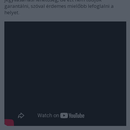
garantálni, szóval érdemes mielőbb lefoglalni a
helyet.