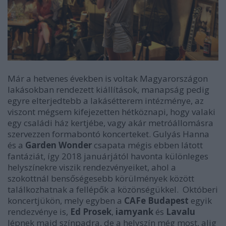
Már a hetvenes években is voltak Magyarországon
lakásokban rendezett kiállítások, manapság pedig
egyre elterjedtebb a lakásétterem intézménye, az
viszont mégsem kifejezetten hétköznapi, hogy valaki
egy családi ház kertjébe, vagy akár metróállomásra
szervezzen formabontó koncerteket. Gulyás Hanna
és a
Garden Wonder
csapata mégis ebben látott
fantáziát, így 2018 januárjától havonta különleges
helyszínekre viszik rendezvényeiket, ahol a
szokottnál bensőségesebb körülmények között
találkozhatnak a fellépők a közönségükkel. Októberi
koncertjükön, mely egyben a
CAFe Budapest
egyik
rendezvénye is,
Ed Prosek
,
iamyank
és
Lavalu
lépnek majd színpadra, de a helyszín még most, alig