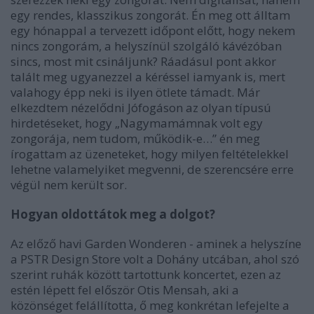
egy rendes, klasszikus zongorát. Én meg ott álltam
egy hónappal a tervezett időpont előtt, hogy nekem
nincs zongorám, a helyszínül szolgáló kávézóban
sincs, most mit csináljunk? Ráadásul pont akkor
talált meg ugyanezzel a kéréssel iamyank is, mert
valahogy épp neki is ilyen ötlete támadt. Már
elkezdtem nézelődni Jófogáson az olyan típusú
hirdetéseket, hogy „Nagymamámnak volt egy
zongorája, nem tudom, működik-e…” én meg
írogattam az üzeneteket, hogy milyen feltételekkel
lehetne valamelyiket megvenni, de szerencsére erre
végül nem került sor.
Hogyan oldottátok meg a dolgot?
Az előző havi Garden Wonderen - aminek a helyszíne
a
PSTR Design Store
volt a Dohány utcában, ahol szó
szerint ruhák között tartottunk koncertet, ezen az
estén lépett fel először Otis Mensah, aki a
közönséget felállította, ő meg konkrétan lefejelte a