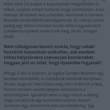
több mint 24 órával a kapunyitást megelőzően is
titkos, csupán annyit tudunk, hogy szombaton, azaz
holnap 18 órakor lesz a kezdés. Hannával a Garden
Wonder történetéről beszélgettünk, az interjú során
pedig egy itthon minden túlzás nélkül egyedülálló
szerelemprojektet ismertünk meg.
(Fotó: Süveges
Noel)
Nem túlságosan bevett szokás, hogy valaki
hozzátok hasonlóan szokatlan, sok esetben
titkos helyszínekre szervezzen koncerteket.
Hogyan jött az ötlet, hogy ilyesmibe fogjatok?
Ahogy a név is tükrözi, az egész Garden Wonder egy
kertben kezdődött, a családunk házának kertjében.
Vicces, hogy ez interjúban még nem is került szóba,
hiszen minden rendezvényen elmondom a
közönségnek. Igazából nem is úgy indult a dolog,
hogy csináljunk egy koncertsorozatot, hiszen
összesen egy koncertről volt szó eredetileg. Egy