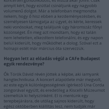
koncerten gondolkodott, és vissza akar jönni. Csak
annyit kért, hogy ezúttal csináljunk egy nagyobb
volumenű dolgot. Már a telefonban megmondta
nekem, hogy ő hisz ebben a kezdeményezésben, és
személyesen támogatja az ügyet, és kérte, keressek
neki vonósokat, meg találjunk úgy háromszáz főnyi
közönséget. Én meg azt mondtam, hogy ez talán
nem lehetetlen, elkezdtem telefonálni, és egy napon
belül kiderült, hogy működhet a dolog. Szóval ezt a
holnapi estét már március óta szervezzük.
Hogyan lett az előadás végül a CAFe Budapest
egyik rendezvénye?
Ők Török Dávid révén jöttek a képbe, aki iamyank
hangtechnikusa. A koncert alapötlete már megvolt,
az este egyik különlegességének ígérkező Una Corda
zongorával együtt, és eredetileg a Kiscelli Múzeumot
szemeltük ki helyszínként. El is mentünk egy
terepbejárásra, de utólag sajnos kiderült, hogy
egész októberben kiállítás lesz, nem tudják már