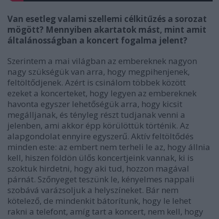
Van esetleg valami szellemi célkitűzés a sorozat
mögött? Mennyiben akartatok mást, mint amit
általánosságban a koncert fogalma jelent?
Szerintem a mai világban az embereknek nagyon
nagy szükségük van arra, hogy megpihenjenek,
feltöltődjenek. Azért is csinálom többek között
ezeket a koncerteket, hogy legyen az embereknek
havonta egyszer lehetőségük arra, hogy kicsit
megálljanak, és tényleg részt tudjanak venni a
jelenben, ami akkor épp körülöttük történik. Az
alapgondolat ennyire egyszerű. Aktív feltöltődés
minden este: az embert nem terheli le az, hogy állnia
kell, hiszen földön ülős koncertjeink vannak, ki is
szoktuk hirdetni, hogy aki tud, hozzon magával
párnát. Szőnyeget teszünk le, kényelmes nappali
szobává varázsoljuk a helyszíneket. Bár nem
kötelező, de mindenkit bátorítunk, hogy le lehet
rakni a telefont, amíg tart a koncert, nem kell, hogy