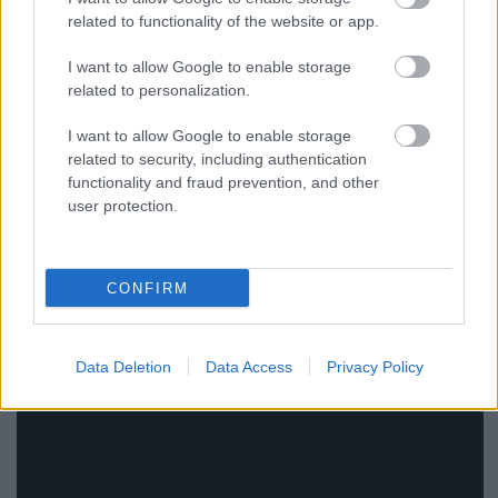
Budapestre, ezt a koncepciót meg is őriztük. Tehát
related to functionality of the website or app.
mindig olyasvalaki a húzónév, aki kifejezetten a
I want to allow Google to enable storage
Garden Wonder miatt érkezik Budapestre - akár
related to personalization.
Berlinből, akár Londonból, Dublinból, Belfastból,
vagy éppen Ausztráliából.
I want to allow Google to enable storage
related to security, including authentication
functionality and fraud prevention, and other
user protection.
CONFIRM
Data Deletion
Data Access
Privacy Policy