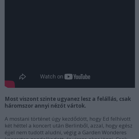
Most viszont szinte ugyanez lesz a felállás, csak
háromszor annyi nézőt vártok.
A mostani történet úgy kezdődött, hogy Ed felhívott
két héttel a koncert után Berlinből, azzal, hogy egész
éjjel nem tudott aludni, végig a Garden Wonderes