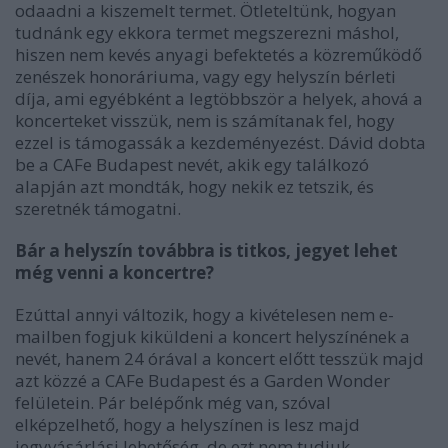
odaadni a kiszemelt termet. Ötleteltünk, hogyan
tudnánk egy ekkora termet megszerezni máshol,
hiszen nem kevés anyagi befektetés a közreműködő
zenészek honoráriuma, vagy egy helyszín bérleti
díja, ami egyébként a legtöbbször a helyek, ahová a
koncerteket visszük, nem is számítanak fel, hogy
ezzel is támogassák a kezdeményezést. Dávid dobta
be a CAFe Budapest nevét, akik egy találkozó
alapján azt mondták, hogy nekik ez tetszik, és
szeretnék támogatni.
Bár a helyszín továbbra is titkos, jegyet lehet
még venni a koncertre?
Ezúttal annyi változik, hogy a kivételesen nem e-
mailben fogjuk kiküldeni a koncert helyszínének a
nevét, hanem 24 órával a koncert előtt tesszük majd
azt közzé a CAFe Budapest és a Garden Wonder
felületein. Pár belépőnk még van, szóval
elképzelhető, hogy a helyszínen is lesz majd
jegyvásárlási lehetőség, de ezt nem tudjuk