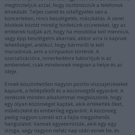
megtiszteljük azzal, hogy ösztönözzük a telefonok
elrakását. Teljes csend és odafigyelés van a
koncerteken, nincs beszélgetés, mászkálás. A zenei
blokkok között mindig hirdetünk szüneteket, így az
emberek tudják azt, hogy ha mosdóba kell menniük,
vagy épp beszélgetni akarnak, akkor arra is kapnak
lehetőséget, anélkül, hogy bármiről le kell
maradniuk, ami a színpadon történik. A
szocializációra, ismerkedésre bátorítjuk is az
embereket, csak mindennek megvan a helye és az
ideje.
Ennek köszönhetően nagyon pozitív visszajelzéseket
kapunk, a fellépőktől és a közönségtől egyaránt. A
zenészek minden alkalommal megköszönik, hogy
egy olyan közönséget kaptak, akik értékelték őket,
művészként és emberileg egyaránt. A közönség
pedig nagyon szereti ezt a fajta megpihenős
hangulatot. Vannak egyetemisták, akik egy-egy
vizsga, vagy nagyon nehéz nap után esnek be, és