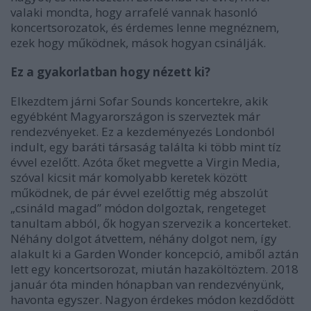
valaki mondta, hogy arrafelé vannak hasonló
koncertsorozatok, és érdemes lenne megnéznem,
ezek hogy működnek, mások hogyan csinálják.
Ez a gyakorlatban hogy nézett ki?
Elkezdtem járni Sofar Sounds koncertekre, akik
egyébként Magyarországon is szerveztek már
rendezvényeket. Ez a kezdeményezés Londonból
indult, egy baráti társaság találta ki több mint tíz
évvel ezelőtt. Azóta őket megvette a Virgin Media,
szóval kicsit már komolyabb keretek között
működnek, de pár évvel ezelőttig még abszolút
„csináld magad” módon dolgoztak, rengeteget
tanultam abból, ők hogyan szervezik a koncerteket.
Néhány dolgot átvettem, néhány dolgot nem, így
alakult ki a Garden Wonder koncepció, amiből aztán
lett egy koncertsorozat, miután hazaköltöztem. 2018
január óta minden hónapban van rendezvényünk,
havonta egyszer. Nagyon érdekes módon kezdődött