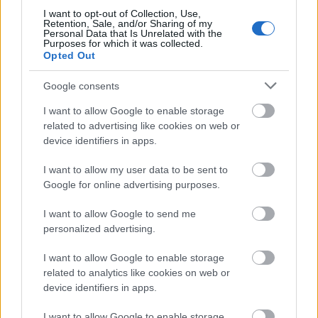
másodszor Sheffieldből egy rapper, zseniális arc,
I want to opt-out of Collection, Use,
Otis Mensah, aki fellépett már a Glastonbury
Retention, Sale, and/or Sharing of my
Personal Data that Is Unrelated with the
fesztiválon is. Először eljött januárban, és most
Purposes for which it was collected.
szeptemberben megint, mert időközben kijött egy
Opted Out
verseskötete, azt turnéztatja mostanában. Annyi a
fontos, hogy passzoljon az előadás ebbe a „nappali
Google consents
feelingbe”, ezért eddig például a heavy rock és metal
I want to allow Google to enable storage
vonal kimaradt, de folyamatosan feszegetjük a
related to advertising like cookies on web or
határokat, nyitott a közönségünk.
device identifiers in apps.
Ami még fontos, hogy a fő fellépő minden esetben
I want to allow my user data to be sent to
külföldről jön, azaz megfordítottam azt a
Google for online advertising purposes.
koncepciót, amit főleg kisebb klubkoncerteken
figyeltem meg, hogy a fő szám mindig az, aki nagyon
I want to allow Google to send me
sok embert vonz itthonról, és ha valaki kevésbé
personalized advertising.
ismert, az csak előzenekar lehet. Nekünk már van
egy stabil közönségünk, jó hírnevünk, és akik voltak
I want to allow Google to enable storage
már estjeinken, azok tudják, hogy legközelebb is
related to analytics like cookies on web or
valami jót kapnak tőlünk, megbíznak bennünk. Mivel
device identifiers in apps.
már eleve az első koncertünk is olyan volt, hogy egy
amerikai zenész rajtunk keresztül jött először
I want to allow Google to enable storage