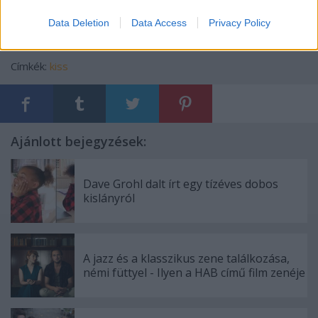
Data Deletion
Data Access
Privacy Policy
Címkék:
kiss
Ajánlott bejegyzések:
Dave Grohl dalt írt egy tízéves dobos
kislányról
A jazz és a klasszikus zene találkozása,
némi füttyel - Ilyen a HAB című film zenéje