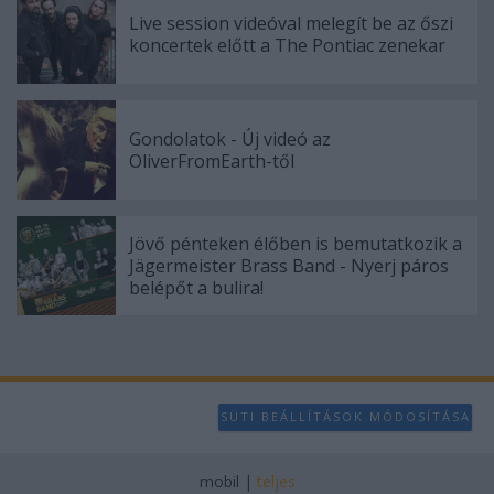
Live session videóval melegít be az őszi
koncertek előtt a The Pontiac zenekar
Gondolatok - Új videó az
OliverFromEarth-től
Jövő pénteken élőben is bemutatkozik a
Jägermeister Brass Band - Nyerj páros
belépőt a bulira!
SÜTI BEÁLLÍTÁSOK MÓDOSÍTÁSA
mobil
|
teljes