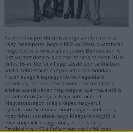
Az elmúlt napok dátumszivárgásai után nem túl
nagy meglepetés, hogy a KISS valóban, hivatalosan
megerősítve is koncertet ad jövőre Budapesten. A
kiszivárgott dátum is pontos, tehát a zenekar 2020.
július 16-án lép fel a Papp László Sportarénában.
Sokkal többet nem nagyon kell erről mondani,
hiszen az egyik legnagyobb rocklegendáról
beszélünk, ahol Gene Simmons basszusgitáros-
énekes személyében még magyar származásról is
beszélhetünk (annyira, hogy soha nem élt
Magyarországon, mégis képes magyarul
nyilatkozni). Simmons mondta egyébként azt is,
hogy feltett szándéka, hogy Magyarországtól is
elköszönjenek, és úgy tűnik, ezt be is tartja.
Egyébként a KISS állítólag nem oszlik fel, csak