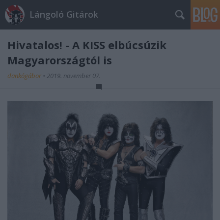
Lángoló Gitárok
Hivatalos! - A KISS elbúcsúzik
Magyarországtól is
dankógábor
•
2019. november 07.