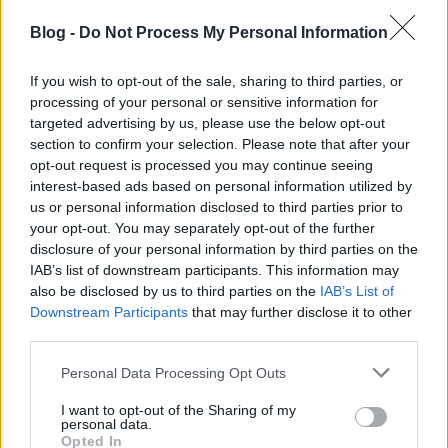
koncertezni nem fognak, ami kicsit furcsa, lévén a
grandiózus színpadi show a lényegük. Mindegy, a
Blog -
Do Not Process My Personal Information
lényeg, hogy jönnek, még egyszer, utoljára.
If you wish to opt-out of the sale, sharing to third parties, or
A budapesti koncertre jegyek november 14-én 10
processing of your personal or sensitive information for
órától kaphatók a
www.livenation.hu
és a
targeted advertising by us, please use the below opt-out
www.funcode.hu
oldalakon keresztül.
Elővásárlási
section to confirm your selection. Please note that after your
lehetőség a hivatalos KISS
rajongói klub tagjai
opt-out request is processed you may continue seeing
számára november 12-én 10 órától lesz. Az
interest-based ads based on personal information utilized by
elővásárlási lehetőség a regisztrált Live Nation-tagok
us or personal information disclosed to third parties prior to
számára is elérhető, november 13-án 10 órától.
A
your opt-out. You may separately opt-out of the further
normál belépők mellett limitált számú, közvetlenül a
disclosure of your personal information by third parties on the
színpad elé szóló kiemelt állójegy is vásárolható a
IAB’s list of downstream participants. This information may
bulira, valamint kétfajta VIP csomag is elérhető lesz
also be disclosed by us to third parties on the
IAB’s List of
a rajongók számára.
Downstream Participants
that may further disclose it to other
third parties.
Please note that this website/app uses one or more Google
Personal Data Processing Opt Outs
services and may gather and store information including but
not limited to your visit or usage behaviour. You may click to
I want to opt-out of the Sharing of my
personal data.
grant or deny consent to Google and its third-party tags to
Opted In