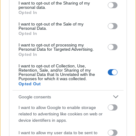
not limited to your visit or usage behaviour. You may click to
I want to opt-out of the Sharing of my
ezért a lány nem kívánt tovább részt venni a
personal data.
grant or deny consent to Google and its third-party tags to
forgatásokon, így kockáról kockára újra kellett
Opted In
use your data for below specified purposes in below Google
forgatni a Vissza a jövőbe I. utolsó képsorait
consent section.
Elisabeth Shue-val.) A második etapban érkezik meg
I want to opt-out of the Sale of my
Personal Data.
a csapat a legendás jövőbe, 2015-be, az önbefűző
Opted In
cipők, lebegő gördeszkák és repülő autók
futurisztikus világába. Ez a rész is sok bonyodalmat
I want to opt-out of processing my
Personal Data for Targeted Advertising.
tartogat, aminek a vége ráadásul egy erős
Opted In
cliffhangerrel zárul, így nem is volt kérdés, hogy
miről fog szólni a Vissza a jövőbe III, ami azért már
I want to opt-out of Collection, Use,
Retention, Sale, and/or Sharing of my
mutatja magán a kifulladás jeleit. Itt 1885-öt írunk,
Personal Data that Is Unrelated with the
Doki szerelmes lesz, a hangulat western és a
Purposes for which it was collected.
megoldásra váró feladatok száma nem csökkent, a
Opted Out
film viszont kerek és szép lezárást kapott és a humor
Google consents
is maradt ugyanaz a jó minőségű, ami az előző
kettőt is jellemezte.
I want to allow Google to enable storage
related to advertising like cookies on web or
A sztori tehát közismert, azt viszont talán
device identifiers in apps.
kedvesebben vágják, hogy az időgép eredetileg egy
hűtőszekrény lett volna, a rendező azonban tartott
I want to allow my user data to be sent to