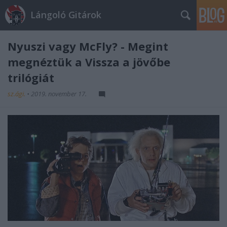
Lángoló Gitárok
Nyuszi vagy McFly? - Megint
megnéztük a Vissza a jövőbe
trilógiát
sz.ági.
•
2019. november 17.