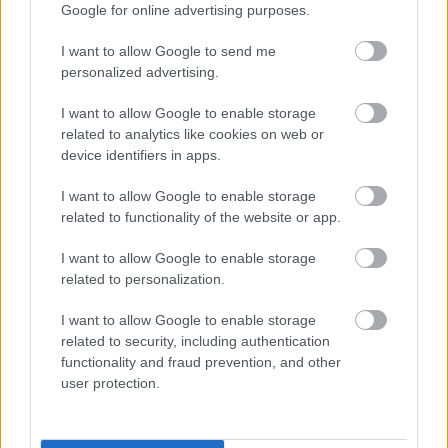
attól, hogy a film megnézése után a gyerekek
Google for online advertising purposes.
bemásznának otthon a sajátjukba. Einstein
karakterét sem egy kutya alakította volna, hanem
I want to allow Google to send me
egy majom, de mivel abban az időben a majmos
personalized advertising.
filmek nem hoztak elég bevételt, így maradtak a jól
bevált kutyás motívumnál. Az Universal Pictures
I want to allow Google to enable storage
főnöke, Sid Sheinberg nem volt elégedett a címmel
related to analytics like cookies on web or
device identifiers in apps.
sem és azt javasolta, hogy kereszteljék át a filmet
Spaceman From Plutóra (ezzel is rájátszva a
I want to allow Google to enable storage
Marty/Martian, azaz marslakó szóviccre), Spielberg
related to functionality of the website or app.
azonban ezt az üzenetet azzal nyugtázta, hogy jó
poén volt főnök, de most már dolgoznánk.
I want to allow Google to enable storage
Christopher Lloydról keveseknek esik le, hogy ő volt
related to personalization.
az Addams Family-ben Uncle Fester, de Doki
karakterével vált talán igazán kultikussá a színész,
I want to allow Google to enable storage
míg Michael J. Fox-nak azért is volt nehéz dolga, mert
related to security, including authentication
a második és harmadik rész forgatása alatt 28 éves
functionality and fraud prevention, and other
volt, miközben a szerepe szerint egy 17 éves fiút
user protection.
alakított.
Folytatás és remake tehát úgy néz ki nem lesz, ami