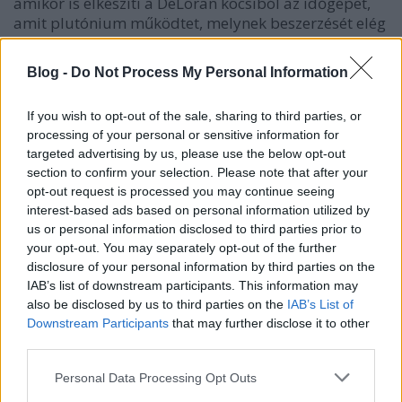
amikor is elkészíti a DeLoran kocsiból az időgépet,
amit plutónium működtet, melynek beszerzését elég
kellemetlen módon oldotta meg: ellopta azt pár
terroristától. Dokit le is lövik aznap éjjel, amikor
Blog -
Do Not Process My Personal Information
először működésbe hozzák a gépet és Marty-nak
nem marad más választása, minthogy beszálljon a
If you wish to opt-out of the sale, sharing to third parties, or
fluxuskondenzátorral működő kocsiba és
processing of your personal or sensitive information for
visszarepüljön 1955-be, azaz 30 évvel előbbre, abba
targeted advertising by us, please use the below opt-out
az időbe, amikor a szülei épp megismerkedtek.
section to confirm your selection. Please note that after your
opt-out request is processed you may continue seeing
Hamar kiderül, hogy az időfonalakkal nem szabad
interest-based ads based on personal information utilized by
szórakozni, mert visszaüthetnek, de a három rész
us or personal information disclosed to third parties prior to
alatt Marty és Doki folyamatosan belenyúlnak a
your opt-out. You may separately opt-out of the further
dolgok alakításába. Az első részben a küldetésük az
disclosure of your personal information by third parties on the
lesz, hogy Marty szüleit összehozzák és
IAB’s list of downstream participants. This information may
visszajuttassák Marty-t a jelenbe, hogy Dokit is
also be disclosed by us to third parties on the
IAB’s List of
megmentse. A Vissza a jövőbe II. 1989-ben jött ki, ez
Downstream Participants
that may further disclose it to other
már egy kicsit sötétebb hangulatú volt és pontosan
third parties.
ott folytatódott, ahol az előző abbamaradt (bár
Marty csajának jelenetit újra kellett venni, mert
Please note that this website/app uses one or more Google
Personal Data Processing Opt Outs
services and may gather and store information including but
Claudia Wells színésznő anyja megbetegedett és