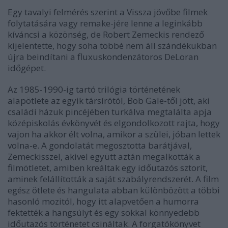
Egy tavalyi felmérés szerint a Vissza jövőbe filmek
folytatására vagy remake-jére lenne a leginkább
kíváncsi a közönség, de Robert Zemeckis rendező
kijelentette, hogy soha többé nem áll szándékukban
újra beindítani a fluxuskondenzátoros DeLoran
időgépet.
Az 1985-1990-ig tartó trilógia történetének
alapötlete az egyik társírótól, Bob Gale-től jött, aki
családi házuk pincéjében turkálva megtalálta apja
középiskolás évkönyvét és elgondolkozott rajta, hogy
vajon ha akkor élt volna, amikor a szülei, jóban lettek
volna-e. A gondolatát megosztotta barátjával,
Zemeckisszel, akivel együtt aztán megalkották a
filmötletet, amiben kreáltak egy időutazós sztorit,
aminek felállították a saját szabályrendszerét. A film
egész ötlete és hangulata abban különbözött a többi
hasonló mozitól, hogy itt alapvetően a humorra
fektették a hangsúlyt és egy sokkal könnyedebb
időutazós történetet csináltak. A forgatókönyvet