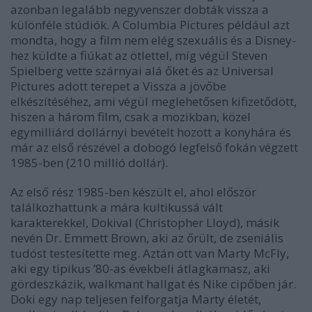
azonban legalább negyvenszer dobták vissza a
különféle stúdiók. A Columbia Pictures például azt
mondta, hogy a film nem elég szexuális és a Disney-
hez küldte a fiúkat az ötlettel, míg végül Steven
Spielberg vette szárnyai alá őket és az Universal
Pictures adott terepet a Vissza a jövőbe
elkészítéséhez, ami végül meglehetősen kifizetődött,
hiszen a három film, csak a mozikban, közel
egymilliárd dollárnyi bevételt hozott a konyhára és
már az első részével a dobogó legfelső fokán végzett
1985-ben (210 millió dollár).
Az első rész 1985-ben készült el, ahol először
találkozhattunk a mára kultikussá vált
karakterekkel, Dokival (Christopher Lloyd), másik
nevén Dr. Emmett Brown, aki az őrült, de zseniális
tudóst testesítette meg. Aztán ott van Marty McFly,
aki egy tipikus ’80-as évekbeli átlagkamasz, aki
gördeszkázik, walkmant hallgat és Nike cipőben jár.
Doki egy nap teljesen felforgatja Marty életét,