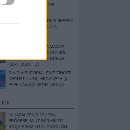
BESZÁMOLÓNK AZ IDEI
SZIGETRŐL
EGY HALLÁSPLASZTIKAI SEBÉSZ
NAPLÓJA - ILYEN VOLT A
SWANSRÓL SZÓLÓ
DOKUMENTUMFILM
MÉLY FÉRFIBÁNAT A MAGAS
ELEFÁNTCSONTTORONYBÓL -
LEPROUS, KLONE @ DÜRER
KERT, 2020.II.19.
RIA-RIA-EUFÓRIA - FIVE FINGER
DEATH PUNCH, MEGADETH @
PAPP LÁSZLÓ SPORTARÉNA
RJÚK
“A HAZAI ZENEI SZCÉNA
ERŐSEBB, MINT BÁRMIKOR” -
RÓQA-PREMIER A LÁNGOLÓN