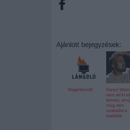
Ajánlott bejegyzések:
Megérkezett!
Kanye West
nem ad ki t
lemezt, amí
meg nem
szabadul a
kiadóitól