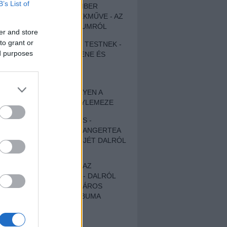
B’s List of
EGY DÜHÖS VÉNEMBER
UNIVERZÁLIS REMEKMŰVE - AZ
ÚJ BOB DYLAN-ALBUMRÓL
er and store
to grant or
ZENE LÉLEKNEK ÉS TESTNEK -
ed purposes
AUTENTIKUS NÉPZENE ÉS
KÖLTÉSZET
ÚJJÁSZÜLETETT
SZOMORKODÁS - ILYEN A
KATATONIA ÚJ NAGYLEMEZE
CROCODILE NERVES -
HALLGASD MEG AZ ANGERTEA
MA MEGJELENT EP-JÉT DALRÓL
DALRA!
A FELELŐSSÉGTŐL AZ
ELLOPOTT FÖLDIG - DALRÓL
DALRA A KÉPZELT VÁROS
SAMIZDAT CÍMŰ ALBUMA
ETÉS