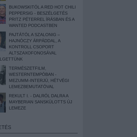
BUKOWSKITÓL A RED HOT CHILI
PEPPERSIG - BESZÉLGETÉS
PRITZ PÉTERREL ÍRÁSBAN ÉS A
WANTED PODCASTBEN
PAJTÁTÓL A SZALONIG –
HAJNÓCZY ÁRPÁDDAL, A
KONTROLL CSOPORT
ALTSZAXOFONOSÁVAL
ÉLGETTÜNK
TERMÉSZETFILM,
WESTERNTEMPÓBAN -
MEZUMM-INTERJÚ, HÉTVÉGI
LEMEZBEMUTATÓVAL
REKULT I. - DALRÓL DALRA A
MAYBERIAN SANSKÜLOTTS ÚJ
LEMEZE
ETÉS