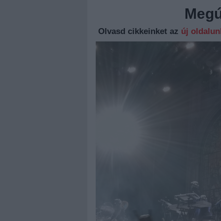
Megúj
Olvasd cikkeinket az
új oldalu