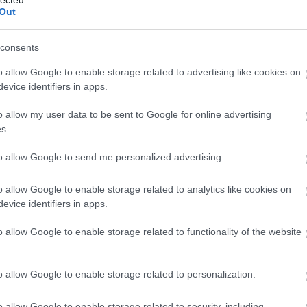
Out
consents
o allow Google to enable storage related to advertising like cookies on
evice identifiers in apps.
hogy a mesterséges intelligencia vajon mihez kezd
ghoult vagy magát Cardinal Copiát, de nem nézte se
o allow my user data to be sent to Google for online advertising
mondjuk pápának se, de a színpadi előadást
s.
átlapján négy kamera van, a fő kamera 48
e van egy ultraszéles látószögű kamera, amivel
to allow Google to send me personalized advertising.
inálni, amibe belefér az egész színpad, de ha
ól, akkor is nagyon szórakoztató funkció ez a sima
séget kezelő kamera igazán akkor kezd el élni,
o allow Google to enable storage related to analytics like cookies on
e, ez felel ugyanis, hogy a háttér tökéletesen
evice identifiers in apps.
éz ki jól, ha az alany mögött fények vannak, és van
BESZ
z elkapott pengetőt is erőlködés nélkül le lehessen
o allow Google to enable storage related to functionality of the website
rába került éjszakai módot is érdemes kipróbálni,
yviszonyok mellett tudja a mesterséges
javítani a kézmozgást okozta elmosódást, és olyan
o allow Google to enable storage related to personalization.
fotózta volna valaki például az esti tájat. És ki ne
deó elkészítését, ez szintén koncerteken túl lehet jó
o allow Google to enable storage related to security, including