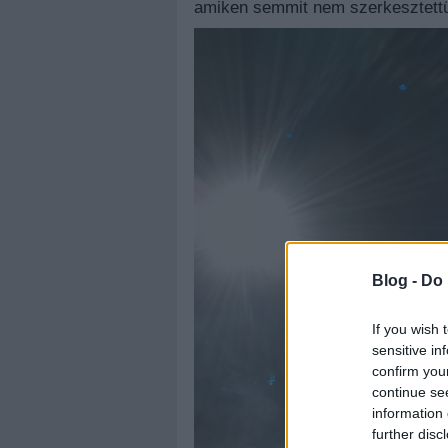
amiken semmit nem szerkesztett
Blog -
Do 
If you wish 
sensitive in
confirm you
continue se
information 
further disc