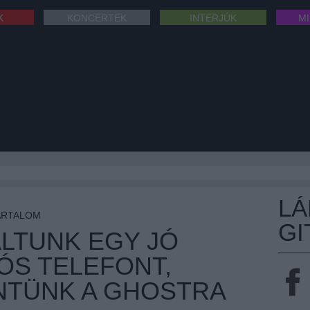
K
KONCERTEK
INTERJÚK
M
L
ARTALOM
GI
ÁLTUNK EGY JÓ
S TELEFONT,
NTÜNK A GHOSTRA