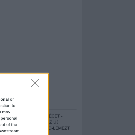
sonal or
HALLGASD!
ection to
ou may
MEGUGROTTÁK A LÉCET -
 personal
MEGHALLGATTUK AZ ÚJ
out of the
PROTEST THE HERO-LEMEZT
 downstream