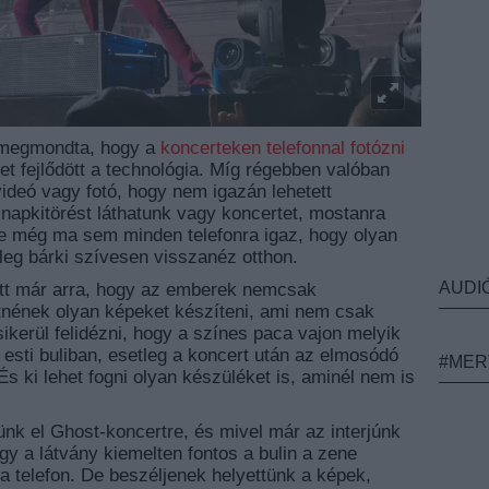
 megmondta, hogy a
koncerteken telefonnal fotózni
et fejlődött a technológia.
Míg régebben valóban
videó vagy fotó, hogy nem igazán lehetett
napkitörést láthatunk vagy koncertet, mostanra
 de még ma sem minden telefonra igaz, hogy olyan
yleg bárki szívesen visszanéz otthon.
AUDI
ött már arra, hogy az emberek nemcsak
tnének olyan képeket készíteni, ami nem csak
kerül felidézni, hogy a színes paca vajon melyik
 esti buliban, esetleg a koncert után az elmosódó
#MER
s ki lehet fogni olyan készüléket is, aminél nem is
nk el Ghost-koncertre, és mivel már az interjúnk
y a látvány kiemelten fontos a bulin a zene
d a telefon. De beszéljenek helyettünk a képek,