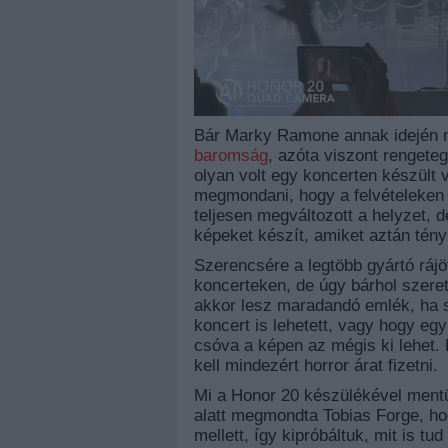
Bár Marky Ramone annak idején
baromság
, azóta viszont rengeteg
olyan volt egy koncerten készült 
megmondani, hogy a felvételeken 
teljesen megváltozott a helyzet,
képeket készít, amiket aztán tén
Szerencsére a legtöbb gyártó ráj
koncerteken, de úgy bárhol szere
akkor lesz maradandó emlék, ha si
koncert is lehetett, vagy hogy egy
csóva a képen az mégis ki lehet. É
kell mindezért horror árat fizetni.
Mi a Honor 20 készülékével mentü
alatt megmondta Tobias Forge, hog
mellett, így kipróbáltuk, mit is tu