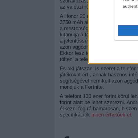
szórakozás, bár ha valakinek sike
authenti
az valószínűleg kifejezetten izga
A Honor 20 másik nagy előnye a ka
3750 mAh akkumulátorának, másré
a mesterséges intelligenciát az e
kitanulja a felhasználó szokásait
a jelentősségét majd a nyári feszt
azon aggódni, hogy egy nap hánysz
Ekkor lesz igazán hasznos a gyorst
tölteni a telefont.
És aki játszani is szeret a telef
játékokat érti, annak hasznos in
segítségével nem kell azon aggódn
mondjuk a Fortnite.
A telefont 130 ezer forint körül l
forint alatt be lehet szerezni. Andr
érkezni fog rá hamarosan, hiszen
specifikációk
innen érhetőek el
.