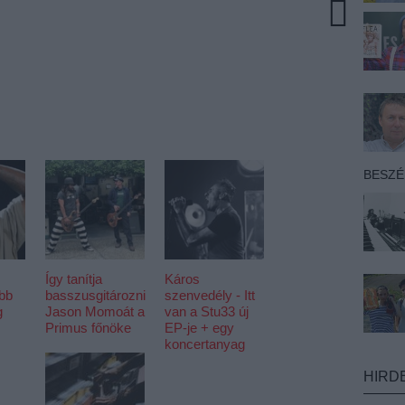
BESZ
Így tanítja
Káros
öbb
basszusgitározni
szenvedély - Itt
g
Jason Momoát a
van a Stu33 új
Primus főnöke
EP-je + egy
koncertanyag
HIRD