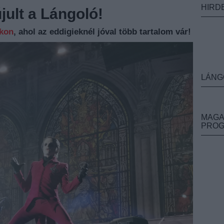
HIRD
ult a Lángoló!
nkon
, ahol az eddigieknél jóval több tartalom vár!
LÁNG
MAGA
PRO