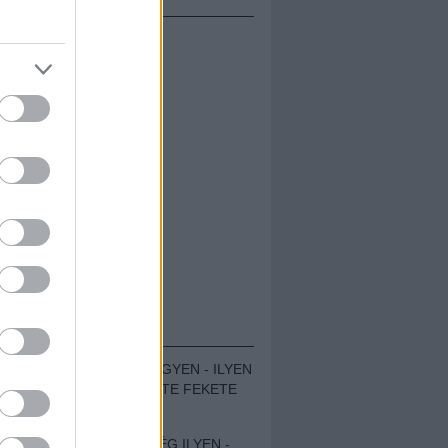
ÁMOLÓK
ZENÉS TÁBOR A HEGYEN - ILYEN
VOLT A VÍRUS SZÜLTE FEKETE
ZAJ FESZTIVÁL
SOHA NEM VOLT MÉG ILYEN -