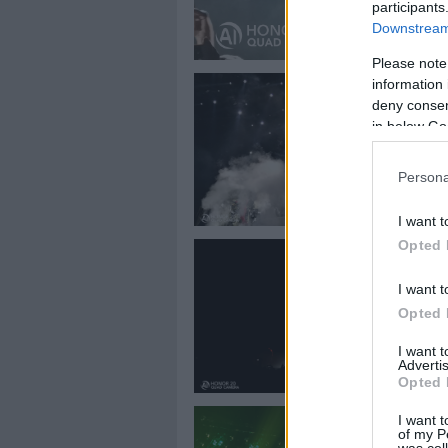
participants
Downstream 
Please note
information 
deny consent
in below Go
Persona
I want t
Opted 
I want t
Opted 
I want 
Advertis
Opted 
I want t
of my P
was col