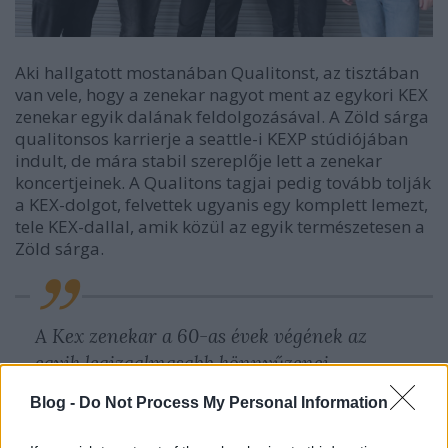
Aki hallgatott mostanában Qualitonst, az tisztában
van vele, hogy a zenekar nagyot ment az egykori KEX
zenekar egyik dalának feldolgozásával. A Zöld sárga
qualitonsos karrierje a seattle-i KEXP stúdiójában
indult, de mára stabil szereplője lett a zenekar
koncertjeinek. A Qualitons tagjai pedig tovább tolják
a KEX-dolgot, felvettek ugyanis egy komplett lemezt,
tele KEX-dallal, amik közül az egyik természetesen a
Zöld sárga.
A Kex zenekar a 60-as évek végének az
egyik legizgalmasabb könnyűzenei
formációja volt Magyarországon. Rövid
Blog -
Do Not Process My Personal Information
életútjának és Baksa Soós provokatív
viselkedésének köszönhetően az