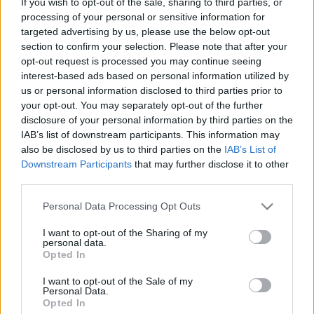
If you wish to opt-out of the sale, sharing to third parties, or
underground szcénában tudott csak
processing of your personal or sensitive information for
targeted advertising by us, please use the below opt-out
kiteljesedni. A zenekar működését a
section to confirm your selection. Please note that after your
rendszer gyakorlatilag ellehetetlenítette.
opt-out request is processed you may continue seeing
Méltatlanul elfeledett dalaik a mai napig
interest-based ads based on personal information utilized by
érvényes üzenetet hordoznak, ma is
us or personal information disclosed to third parties prior to
your opt-out. You may separately opt-out of the further
aktuálisak. Az idén 50 éve alakult
disclosure of your personal information by third parties on the
zenekarnak szeretnénk tisztelegni ezzel a
IAB’s list of downstream participants. This information may
feldolgozáslemezzel.
also be disclosed by us to third parties on the
IAB’s List of
Downstream Participants
that may further disclose it to other
third parties.
Az összesen öt dalt tartalmazó KEXEK című anyag
Please note that this website/app uses one or more Google
Personal Data Processing Opt Outs
első, alább is hallható kislemeze tehát a már sokat
services and may gather and store information including but
emlegetett, nemzetközi viszonylatban is jelentős
not limited to your visit or usage behaviour. You may click to
I want to opt-out of the Sharing of my
personal data.
sikereket elérő Zöld sárga, amit december 20-án egy
grant or deny consent to Google and its third-party tags to
Opted In
újabb single, 23-án pedig a teljes feldolgozáslemez
use your data for below specified purposes in below Google
követ majd. A dalokat december 29-én mutatják be
consent section.
I want to opt-out of the Sale of my
élőben a Trafóban, ráadásul rögtön egy
Personal Data.
Opted In
duplakoncerten. Mindkét eseményre már