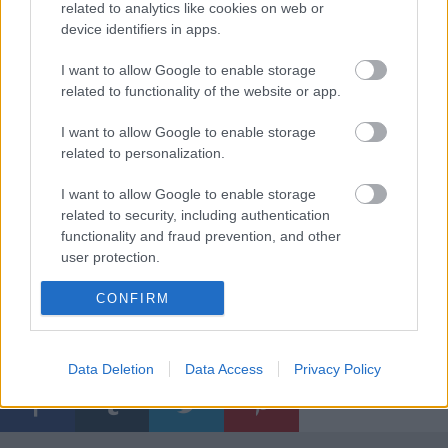
related to analytics like cookies on web or
A poszt megjelenését a
Hangfoglaló
device identifiers in apps.
Program
keretében a
Nemzeti Kulturális
Alap
támogatta.
I want to allow Google to enable storage
related to functionality of the website or app.
I want to allow Google to enable storage
related to personalization.
I want to allow Google to enable storage
related to security, including authentication
functionality and fraud prevention, and other
user protection.
CONFIRM
Címkék:
the qualitons
#hangfoglaló2019
Data Deletion
Data Access
Privacy Policy