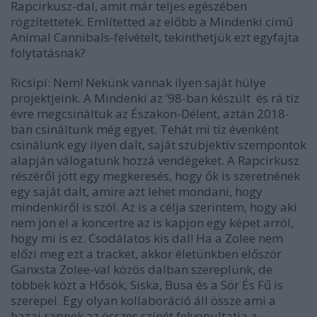
Rapcirkusz-dal, amit már teljes egészében
rögzítettetek. Említetted az előbb a Mindenki című
Animal Cannibals-felvételt, tekinthetjük ezt egyfajta
folytatásnak?
Ricsipí: Nem! Nekünk vannak ilyen saját hülye
projektjeink. A Mindenki az ’98-ban készült és rá tíz
évre megcsináltuk az Északon-Délent, aztán 2018-
ban csináltunk még egyet. Tehát mi tíz évenként
csinálunk egy ilyen dalt, saját szubjektív szempontok
alapján válogatunk hozzá vendégeket. A Rapcirkusz
részéről jött egy megkeresés, hogy ők is szeretnének
egy saját dalt, amire azt lehet mondani, hogy
mindenkiről is szól. Az is a célja szerintem, hogy aki
nem jön el a koncertre az is kapjon egy képet arról,
hogy mi is ez. Csodálatos kis dal! Ha a Zolee nem
előzi meg ezt a tracket, akkor életünkben először
Ganxsta Zolee-val közös dalban szereplünk, de
többek közt a Hősök, Siska, Busa és a Sör És Fű is
szerepel. Egy olyan kollaboráció áll össze ami a
hazai rapnek az összes színét felvonultatja a