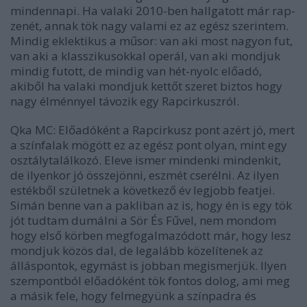
mindennapi. Ha valaki 2010-ben hallgatott már rap-
zenét, annak tök nagy valami ez az egész szerintem.
Mindig eklektikus a műsor: van aki most nagyon fut,
van aki a klasszikusokkal operál, van aki mondjuk
mindig futott, de mindig van hét-nyolc előadó,
akiből ha valaki mondjuk kettőt szeret biztos hogy
nagy élménnyel távozik egy Rapcirkuszról.
Qka MC: Előadóként a Rapcirkusz pont azért jó, mert
a színfalak mögött ez az egész pont olyan, mint egy
osztálytalálkozó. Eleve ismer mindenki mindenkit,
de ilyenkor jó összejönni, eszmét cserélni. Az ilyen
estékből születnek a következő év legjobb featjei.
Simán benne van a pakliban az is, hogy én is egy tök
jót tudtam dumálni a Sör És Fűvel, nem mondom
hogy első körben megfogalmazódott már, hogy lesz
mondjuk közös dal, de legalább közelítenek az
álláspontok, egymást is jobban megismerjük. Ilyen
szempontból előadóként tök fontos dolog, ami meg
a másik fele, hogy felmegyünk a színpadra és