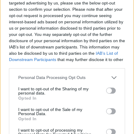
targeted advertising by us, please use the below opt-out
Rapcirkuszokat.
section to confirm your selection. Please note that after your
opt-out request is processed you may continue seeing
interest-based ads based on personal information utilized by
us or personal information disclosed to third parties prior to
your opt-out. You may separately opt-out of the further
disclosure of your personal information by third parties on the
IAB’s list of downstream participants. This information may
also be disclosed by us to third parties on the
IAB’s List of
Downstream Participants
that may further disclose it to other
third parties.
Please note that this website/app uses one or more Google
Personal Data Processing Opt Outs
services and may gather and store information including but
not limited to your visit or usage behaviour. You may click to
I want to opt-out of the Sharing of my
personal data.
grant or deny consent to Google and its third-party tags to
Opted In
use your data for below specified purposes in below Google
Éreztek ebben egyfajta olyan közösség összetartó
consent section.
I want to opt-out of the Sale of my
Personal Data.
erőt, mint a Fila Rap Jamben vagy a Hip-Hop
Opted In
Mission-ben volt évekkel ezelőtt?
I want to opt-out of processing my