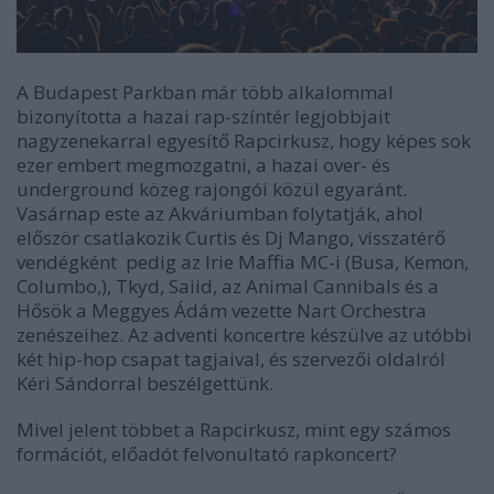
A Budapest Parkban már több alkalommal
bizonyította a hazai rap-színtér legjobbjait
nagyzenekarral egyesítő Rapcirkusz, hogy képes sok
ezer embert megmozgatni, a hazai over- és
underground közeg rajongói közül egyaránt.
Vasárnap este az Akváriumban folytatják, ahol
először csatlakozik Curtis és Dj Mango, visszatérő
vendégként pedig az Irie Maffia MC-i (Busa, Kemon,
Columbo,), Tkyd, Saiid, az Animal Cannibals és a
Hősök a Meggyes Ádám vezette Nart Orchestra
zenészeihez. Az adventi koncertre készülve az utóbbi
két hip-hop csapat tagjaival, és szervezői oldalról
Kéri Sándorral beszélgettünk.
Mivel jelent többet a Rapcirkusz, mint egy számos
formációt, előadót felvonultató rapkoncert?