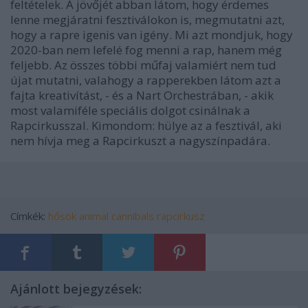
feltételek. A jövőjét abban látom, hogy érdemes
lenne megjáratni fesztiválokon is, megmutatni azt,
hogy a rapre igenis van igény. Mi azt mondjuk, hogy
2020-ban nem lefelé fog menni a rap, hanem még
feljebb. Az összes többi műfaj valamiért nem tud
újat mutatni, valahogy a rapperekben látom azt a
fajta kreativítást, - és a Nart Orchestrában, - akik
most valamiféle speciális dolgot csinálnak a
Rapcirkusszal. Kimondom: hülye az a fesztivál, aki
nem hívja meg a Rapcirkuszt a nagyszínpadára.
Címkék:
hősök
animal cannibals
rapcirkusz
Ajánlott bejegyzések: