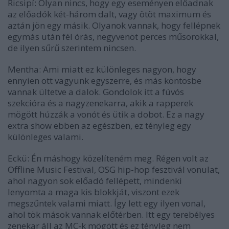
Ricsipí: Olyan nincs, hogy egy eseményen előadnak
az előadók két-három dalt, vagy ötöt maximum és
aztán jön egy másik. Olyanok vannak, hogy fellépnek
egymás után fél órás, negyvenöt perces műsorokkal,
de ilyen sűrű szerintem nincsen.
Mentha: Ami miatt ez különleges nagyon, hogy
ennyien ott vagyunk egyszerre, és más köntösbe
vannak ültetve a dalok. Gondolok itt a fúvós
szekcióra és a nagyzenekarra, akik a rapperek
mögött húzzák a vonót és ütik a dobot. Ez a nagy
extra show ebben az egészben, ez tényleg egy
különleges valami.
Eckü: Én máshogy közelíteném meg. Régen volt az
Offline Music Festival, OSG hip-hop fesztivál vonulat,
ahol nagyon sok előadó fellépett, mindenki
lenyomta a maga kis blokkját, viszont ezek
megszűntek valami miatt. Így lett egy ilyen vonal,
ahol tök mások vannak előtérben. Itt egy terebélyes
zenekar áll az MC-k mögött és ez tényleg nem