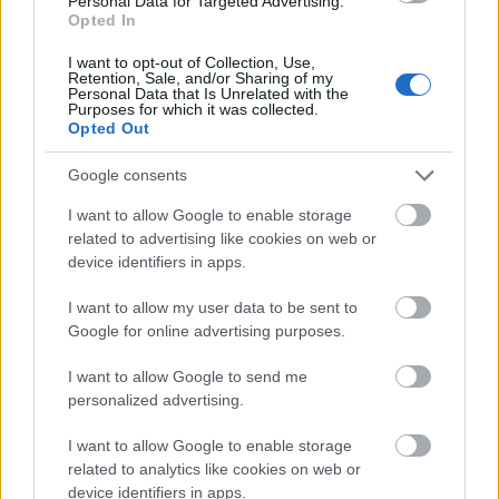
Qka MC: Abszolút! Nekünk ez az elsődleges üzenet
Personal Data for Targeted Advertising.
Opted In
kifelé, hogy minden olyan kezdeményezés, ami
műfajegyesítő, és az tényleg lehet bármi, legyen az
I want to opt-out of Collection, Use,
egy break-találkozó, nekünk az tetszik. De ha
Retention, Sale, and/or Sharing of my
Personal Data that Is Unrelated with the
zeneileg van ennyire összefésülve a dolog, és ennyire
Purposes for which it was collected.
sokszínűen, nemcsak a gengszter-rapre van
Opted Out
kihegyezve mondjuk az egész este, hanem tényleg
minden íz helyet kap, akkor ez nekünk nagyon tetszik
Google consents
és tök szimpatikus az egész. Ezért is álltunk amellé,
I want to allow Google to enable storage
hogy ennek a decemberi verziónak kvázi mi leszünk
related to advertising like cookies on web or
a porondmesterei.
device identifiers in apps.
Az eddigi Rapcirkuszokról van, olyan pillanat, olyan
I want to allow my user data to be sent to
zenei átdolgozás, amire különösen szívesen
Google for online advertising purposes.
emlékeztek vissza?
I want to allow Google to send me
Ricsipí: A tavaszi Budapest Parkos buli fináléjában a
personalized advertising.
Mindenki szólalt meg, ahol tényleg feljött mindenki,
és mindenki ott volt a színpadon, aki számított
I want to allow Google to enable storage
abban a pillanatban. Az mindig egy felemelő érzés,
related to analytics like cookies on web or
amikor sok rapper egymás mellett békében,
device identifiers in apps.