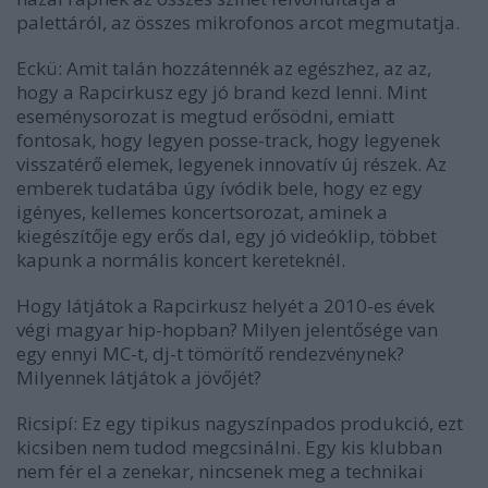
palettáról, az összes mikrofonos arcot megmutatja.
Eckü: Amit talán hozzátennék az egészhez, az az,
hogy a Rapcirkusz egy jó brand kezd lenni. Mint
eseménysorozat is megtud erősödni, emiatt
fontosak, hogy legyen posse-track, hogy legyenek
visszatérő elemek, legyenek innovatív új részek. Az
emberek tudatába úgy ívódik bele, hogy ez egy
igényes, kellemes koncertsorozat, aminek a
kiegészítője egy erős dal, egy jó videóklip, többet
kapunk a normális koncert kereteknél.
Hogy látjátok a Rapcirkusz helyét a 2010-es évek
végi magyar hip-hopban? Milyen jelentősége van
egy ennyi MC-t, dj-t tömörítő rendezvénynek?
Milyennek látjátok a jövőjét?
Ricsipí: Ez egy tipikus nagyszínpados produkció, ezt
kicsiben nem tudod megcsinálni. Egy kis klubban
nem fér el a zenekar, nincsenek meg a technikai