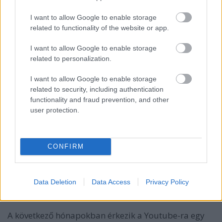
egymást meghallgatva, egymás vállát veregetve tud
létezni és nem egymás ellen van. Mindenki félretette
I want to allow Google to enable storage
a vélt vagy valós sérelmeit és gyakorlatilag egy
related to functionality of the website or app.
csapatként a közönség felé csinálta a show-t. Ez egy
tök jó pillanat volt és ott elő is kerültek a
I want to allow Google to enable storage
fényképezőgépek rendesen.
related to personalization.
I want to allow Google to enable storage
related to security, including authentication
functionality and fraud prevention, and other
user protection.
CONFIRM
Data Deletion
Data Access
Privacy Policy
A következő hónapokban érkezik a Youtube-ra egy