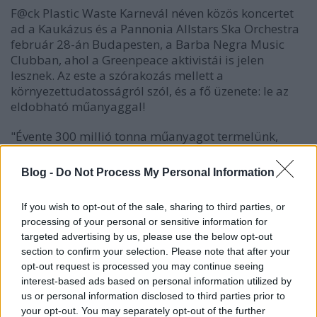
F@ck Plastic Waste Karnevál néven közös koncertet
ad a Kaukázus és a Pannonia Allstars Ska Orchestra
február 28-án Budapesten, a Barba Negra Music
Clubban, ahol a Greenpeace aktivistái is jelen
lesznek. Az este a szórakozás mellett a
környezettudatosságról szól, és a fő üzenete: le az
eldobható műanyaggal!
"Évente 300 millió tonna műanyagot termelünk,
aminek körülbelül a fele egyszer használatos
műanyag" – mondja Simon Gergely, a közép-kelet-
Blog -
Do Not Process My Personal Information
európai Greenpeace vegyi szakértője. - "Sajnos,
hazánkban sem csökken az eldobható műanyagok
If you wish to opt-out of the sale, sharing to third parties, or
felhasználása, és a az újrafeldolgozás aránya is
processing of your personal or sensitive information for
elszomorítóan alacsony. Az egyszer használatos
targeted advertising by us, please use the below opt-out
műanyagokat pár percig használjuk, majd szemét
section to confirm your selection. Please note that after your
lesz belőlük, pedig a lebomlásukhoz gyakran több
opt-out request is processed you may continue seeing
száz év sem elegendő."
interest-based ads based on personal information utilized by
us or personal information disclosed to third parties prior to
Percenként egy kamionnyi műanyag ömlik a
your opt-out. You may separately opt-out of the further