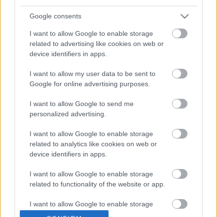
használatos műanyagok korlátozásának."
Google consents
A kezdeményezés mellé odaállt a Kaukázus és a
I want to allow Google to enable storage
Pannonia Allstars Ska Orchestra oly módon, hogy a
related to advertising like cookies on web or
február 28-i
, budapesti koncertjük teljes egészében
device identifiers in apps.
a környezetvédelemről szól. A Greenpeace aktivistái
kitelepülnek a Barba Negra Music Clubba, ahol
I want to allow my user data to be sent to
környezetkímélő használati tárgyakat mutatnak be,
Google for online advertising purposes.
látványos installációval hívják fel a figyelmet a
fontos ügyre, és természetesen re-poharakban
I want to allow Google to send me
történik a pultoknál a kiszolgálás.
personalized advertising.
I want to allow Google to enable storage
related to analytics like cookies on web or
device identifiers in apps.
Címkék:
kaukázus
paso
I want to allow Google to enable storage
related to functionality of the website or app.
I want to allow Google to enable storage
related to personalization.