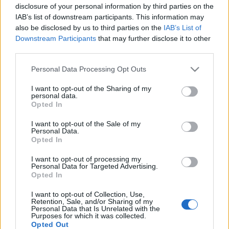
tengereinkbe, az óceánok élővilágát
disclosure of your personal information by third parties on the
Magyarországnál akár 27-szer nagyobb
IAB’s list of downstream participants. This information may
szemétszigetek teszik tönkre. A hulladék 80
also be disclosed by us to third parties on the
IAB’s List of
százaléka a szárazföldek belsejéből kerül a
Downstream Participants
that may further disclose it to other
tengerekbe, csak a Duna naponta 4,2 tonna
third parties.
műanyag hulladékot szállít a Fekete-tengerbe. A
Please note that this website/app uses one or more Google
hazai halastavak, valamint a Duna és a Tisza is
Personal Data Processing Opt Outs
services and may gather and store information including but
szennyezett mikroműanyagokkal. Ezek az apró
not limited to your visit or usage behaviour. You may click to
I want to opt-out of the Sharing of my
műanyag darabok bekerülnek a táplálékláncba –
personal data.
grant or deny consent to Google and its third-party tags to
többek között az emberi szervezetbe is például a
Opted In
use your data for below specified purposes in below Google
csapvízzel, palackozott ásványvizekkel. Az eddig
consent section.
I want to opt-out of the Sale of my
megtermelt műanyag tizedét sem hasznosítottuk
Personal Data.
újra, így az újrafeldolgozás önmagában nem
Opted In
megoldás.
I want to opt-out of processing my
Personal Data for Targeted Advertising.
"Átfogó tilalmakra, korlátozásokra van szükség" –
Opted In
tette hozzá Simon Gergely. - "Már közel 230 ezer
ember támogatta itthon is a Greenpeace petícióját
I want to opt-out of Collection, Use,
Retention, Sale, and/or Sharing of my
(greenpeace.hu/stopmuanyag) a műanyag zacskók
Personal Data that Is Unrelated with the
betiltásáért. Ahogy azt már számos ország megtette,
Purposes for which it was collected.
Opted Out
Magyarországon is itt az ideje az egyszer