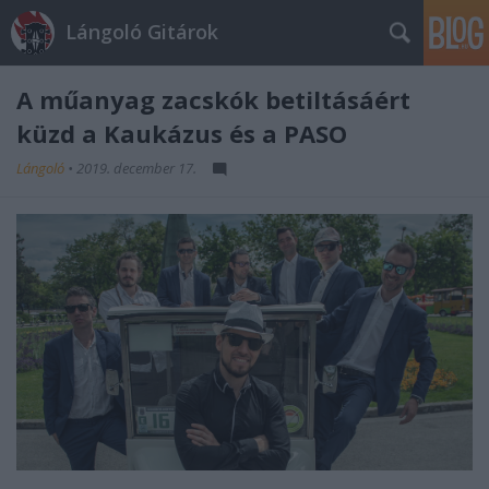
Lángoló Gitárok
A műanyag zacskók betiltásáért
küzd a Kaukázus és a PASO
Lángoló
•
2019. december 17.