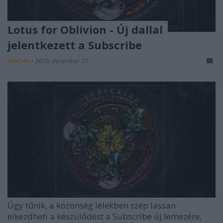
Lotus for Oblivion - Új dallal
jelentkezett a Subscribe
Nihil_AK
•
2019. december 31.
Úgy tűnik, a közönség lélekben szép lassan
elkezdheti a készülődést a
Subscribe
új lemezére,