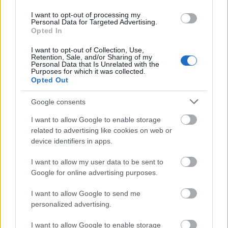
I want to opt-out of processing my
Personal Data for Targeted Advertising.
Opted In
I want to opt-out of Collection, Use,
Retention, Sale, and/or Sharing of my
Personal Data that Is Unrelated with the
Purposes for which it was collected.
Opted Out
Google consents
Pénteken három
Budapest Spots-os
helyen jártunk
I want to allow Google to enable storage
és megnéztük, hogyan éreztétek magatokat a
related to advertising like cookies on web or
Központban, a TELEPen és a ...
device identifiers in apps.
I want to allow my user data to be sent to
Google for online advertising purposes.
I want to allow Google to send me
personalized advertising.
I want to allow Google to enable storage