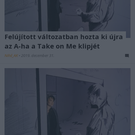
Felújított változatban hozta ki újra
az A-ha a Take on Me klipjét
Nihil_AK
•
2019. december 31.