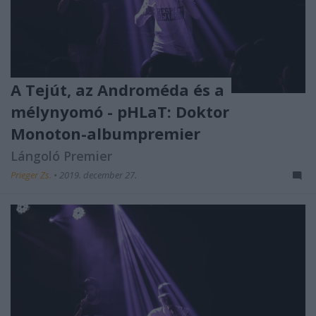
A Tejút, az Androméda és a
mélynyomó - pHLaT: Doktor
Monoton-albumpremier
Lángoló Premier
Prieger Zs.
•
2019. december 27.