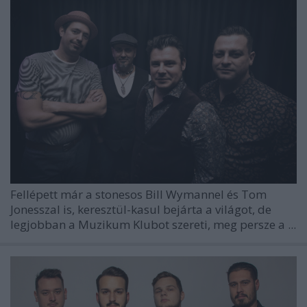
Fellépett már a stonesos Bill Wymannel és Tom
Jonesszal is, keresztül-kasul bejárta a világot, de
legjobban a Muzikum Klubot szereti, meg persze a ...