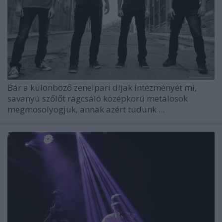
Bár a különböző zeneipari díjak intézményét mi,
savanyú szőlőt rágcsáló középkorú metálosok
megmosolyogjuk, annak azért tudunk ...