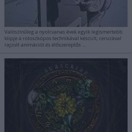
Valószínűleg a nyolcvanas évek egyik legismertebb
klipje a rotoszkópos technikával készült, ceruzával
rajzolt animációt és élőszereplős ...