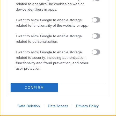
related to analytics like cookies on web or
device identifiers in apps.
I want to allow Google to enable storage
related to functionality of the website or app.
I want to allow Google to enable storage
Új lemezzel tér vissza
related to personalization.
Magyarországra Tony MacAlpine - A
I want to allow Google to enable storage
gitáros március végén lép fel
related to security, including authentication
Budapesten
functionality and fraud prevention, and other
user protection.
Lángoló Gitárok
•
2019. december 31.
CONFIRM
Data Deletion
Data Access
Privacy Policy