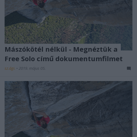
Mászókötél nélkül - Megnéztük a
Free Solo című dokumentumfilmet
sz.ági.
•
2019. május 05.