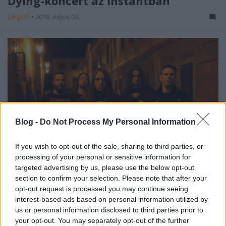
Dying-koncert az Instantban
Lángoló
•
2019. május 03.
Blog -
Do Not Process My Personal Information
If you wish to opt-out of the sale, sharing to third parties, or
processing of your personal or sensitive information for
targeted advertising by us, please use the below opt-out
section to confirm your selection. Please note that after your
Nem túlzás azt mondani, hogy a szombathelyi
opt-out request is processed you may continue seeing
alapítású Sear Bliss zenekar Seven Springs
interest-based ads based on personal information utilized by
turnéjának utolsó, hetedik állomása különleges
us or personal information disclosed to third parties prior to
esemény ...
your opt-out. You may separately opt-out of the further