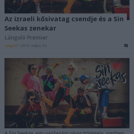
Az izraeli kősivatag csendje és a Sin
Seekas zenekar
Lángoló Premier
Lángoló
•
2019. május 03.
A Sin Seekas egy vajdasági olvasztótégely, amiben