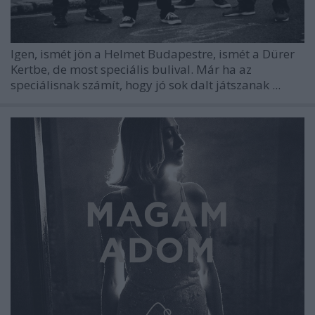
Igen, ismét jön a Helmet Budapestre, ismét a Dürer
Kertbe, de most speciális bulival. Már ha az
speciálisnak számít, hogy jó sok dalt játszanak ...