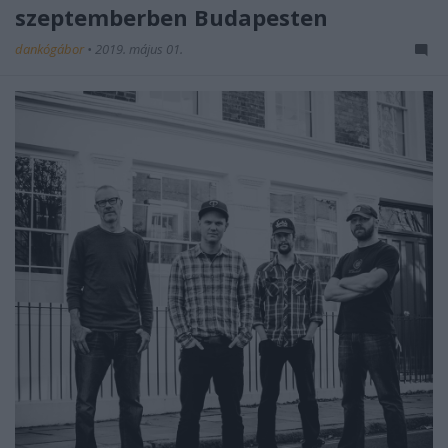
szeptemberben Budapesten
dankógábor
•
2019. május 01.