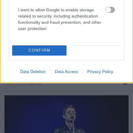
I want to allow Google to enable storage
related to security, including authentication
functionality and fraud prevention, and other
user protection.
CONFIRM
Új Noel Gallagher-dal és EP
Data Deletion
Data Access
Privacy Policy
Á.Sza
•
2019. május 02.