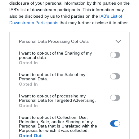
disclosure of your personal information by third parties on the
IAB’s list of downstream participants. This information may
also be disclosed by us to third parties on the
IAB’s List of
Downstream Participants
that may further disclose it to other
third parties.
Please note that this website/app uses one or more Google
Personal Data Processing Opt Outs
services and may gather and store information including but
not limited to your visit or usage behaviour. You may click to
I want to opt-out of the Sharing of my
personal data.
grant or deny consent to Google and its third-party tags to
Opted In
use your data for below specified purposes in below Google
consent section.
I want to opt-out of the Sale of my
Personal Data.
Opted In
I want to opt-out of processing my
Personal Data for Targeted Advertising.
Matthew McConaugheyt lejátsszák a
Opted In
vászonról? - Megnéztük A
I want to opt-out of Collection, Use,
Retention, Sale, and/or Sharing of my
kokainkölyök című filmet
Personal Data that Is Unrelated with the
Purposes for which it was collected.
sz.ági.
•
2019. május 02.
Opted Out