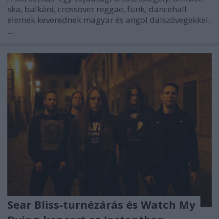
ska, balkáni, crossover reggae, funk, dancehall
elemek keverednek magyar és angol dalszövegekkel.
...
Sear Bliss-turnézárás és Watch My