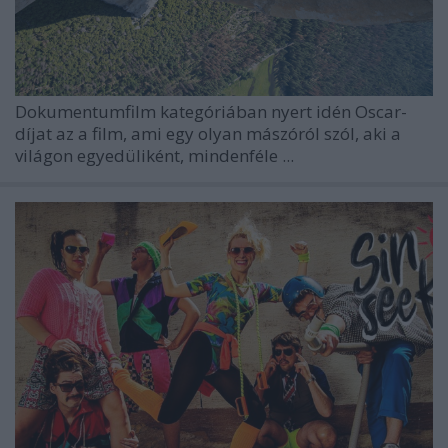
Dokumentumfilm kategóriában nyert idén Oscar-
díjat az a film, ami egy olyan mászóról szól, aki a
világon egyedüliként, mindenféle ...