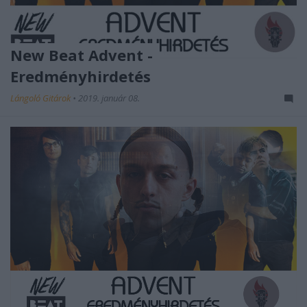
New Beat Advent -
Eredményhirdetés
Lángoló Gitárok
•
2019. január 08.