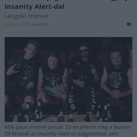
Insanity Alert-dal
Lángoló Premier
Lángoló
•
2019. január 08.
666-pack címmel január 25-én jelenik meg a Season
Of Mistnél az Insanity Alert új nagylemeze, ami