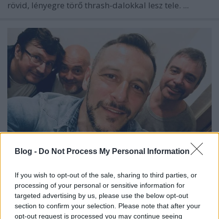
rövid, lényegre törő thrash-dalokkal lesz tele. ...
Blog -
Do Not Process My Personal Information
If you wish to opt-out of the sale, sharing to third parties, or
Jubileumokat ünnepel a Nyers
processing of your personal or sensitive information for
Lángoló
•
2019. január 08.
targeted advertising by us, please use the below opt-out
section to confirm your selection. Please note that after your
opt-out request is processed you may continue seeing