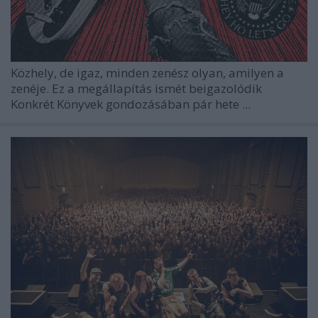
Közhely, de igaz, minden zenész olyan, amilyen a
zenéje. Ez a megállapítás ismét beigazolódik
Konkrét Könyvek gondozásában pár hete ...