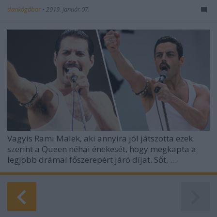
dankógábor
•
2019. január 07.
Vagyis Rami Malek, aki annyira jól játszotta ezek
szerint a Queen néhai énekesét, hogy megkapta a
legjobb drámai főszerepért járó díjat. Sőt, ...