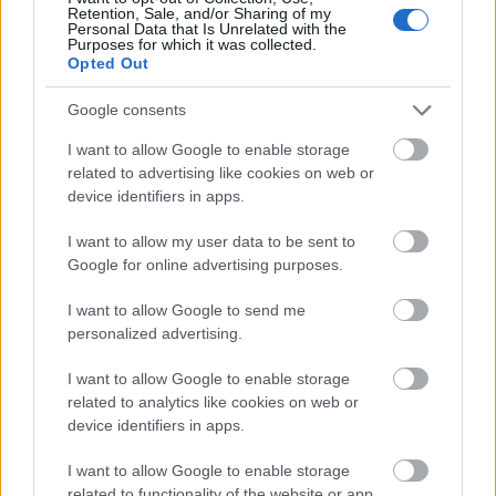
Retention, Sale, and/or Sharing of my
Personal Data that Is Unrelated with the
Purposes for which it was collected.
Opted Out
Google consents
I want to allow Google to enable storage
related to advertising like cookies on web or
device identifiers in apps.
I want to allow my user data to be sent to
Google for online advertising purposes.
I want to allow Google to send me
Commando - Johnny Ramone
personalized advertising.
önéletrajza
I want to allow Google to enable storage
Lángoló könyvek
related to analytics like cookies on web or
Kovács.Attila
•
2019. január 08.
device identifiers in apps.
I want to allow Google to enable storage
related to functionality of the website or app.