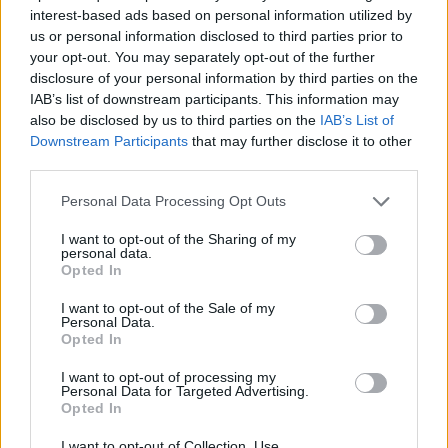
interest-based ads based on personal information utilized by
us or personal information disclosed to third parties prior to
your opt-out. You may separately opt-out of the further
disclosure of your personal information by third parties on the
IAB’s list of downstream participants. This information may
also be disclosed by us to third parties on the
IAB’s List of
Downstream Participants
that may further disclose it to other
third parties.
Please note that this website/app uses one or more Google
Personal Data Processing Opt Outs
services and may gather and store information including but
not limited to your visit or usage behaviour. You may click to
I want to opt-out of the Sharing of my
personal data.
grant or deny consent to Google and its third-party tags to
Opted In
use your data for below specified purposes in below Google
consent section.
I want to opt-out of the Sale of my
A Nyers újra játszik Budapesten és Szegeden. A
Personal Data.
Opted In
2005-ben megszűnt felállás a ’90-es évek
meghatározó underground rockzenei formációja
I want to opt-out of processing my
volt de ...
Personal Data for Targeted Advertising.
Opted In
I want to opt-out of Collection, Use,