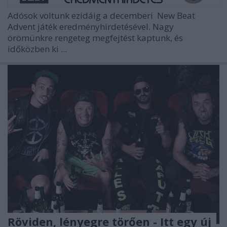
Adósok voltunk ezidáig a decemberi
New Beat
Advent
játék eredményhirdetésével. Nagy
örömünkre rengeteg megfejtést kaptunk, és
időközben ki ...
Röviden, lényegre törően - Itt egy új