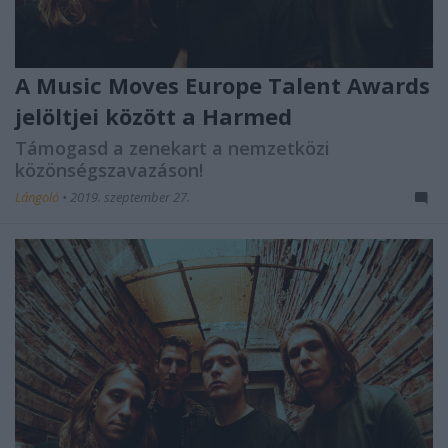
A Music Moves Europe Talent Awards
jelöltjei között a Harmed
Támogasd a zenekart a nemzetközi
közönségszavazáson!
Lángoló
•
2019. szeptember 27.