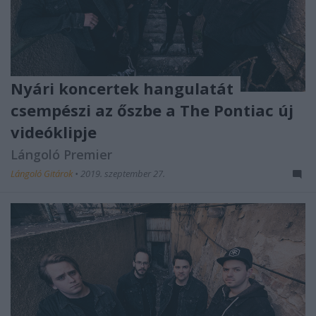
Nyári koncertek hangulatát
csempészi az őszbe a The Pontiac új
videóklipje
Lángoló Premier
Lángoló Gitárok
•
2019. szeptember 27.