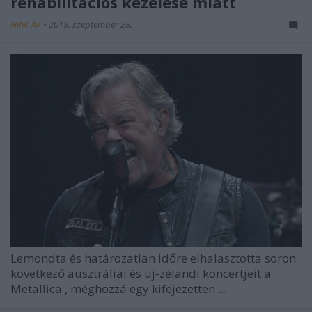
rehabilitációs kezelése miatt
Nihil_AK
•
2019. szeptember 28.
Lemondta és határozatlan időre elhalasztotta soron
következő ausztráliai és új-zélandi koncertjeit a
Metallica
, méghozzá egy kifejezetten ...