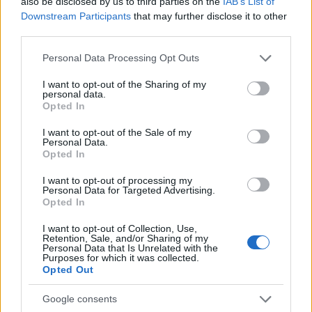
also be disclosed by us to third parties on the
IAB’s List of
Downstream Participants
that may further disclose it to other
third parties.
Please note that this website/app uses one or more Google
Personal Data Processing Opt Outs
services and may gather and store information including but
not limited to your visit or usage behaviour. You may click to
I want to opt-out of the Sharing of my
personal data.
grant or deny consent to Google and its third-party tags to
Opted In
use your data for below specified purposes in below Google
consent section.
I want to opt-out of the Sale of my
Personal Data.
Dupla élmény a rock és a népzene
Opted In
metszéspontjából - Úzgin Űver és
I want to opt-out of processing my
Personal Data for Targeted Advertising.
Dirtmusic jövő kedden a Müpában
Opted In
Rácz Mihály
•
2019. szeptember 27.
I want to opt-out of Collection, Use,
Retention, Sale, and/or Sharing of my
Personal Data that Is Unrelated with the
Purposes for which it was collected.
Opted Out
Google consents