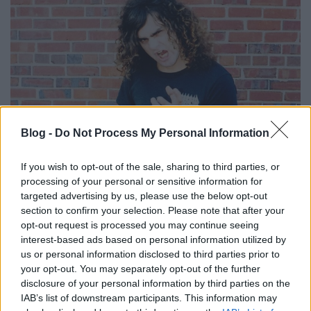
Blog -
Do Not Process My Personal Information
If you wish to opt-out of the sale, sharing to third parties, or
processing of your personal or sensitive information for
Ötvenöt éves korában elhunyt a
Morbid Angel
targeted advertising by us, please use the below opt-out
korábbi gitárosa,
Richard Brunelle
. A zenész
section to confirm your selection. Please note that after your
halálhírét sógornője erősítette meg a Facebookon, ...
opt-out request is processed you may continue seeing
interest-based ads based on personal information utilized by
us or personal information disclosed to third parties prior to
your opt-out. You may separately opt-out of the further
disclosure of your personal information by third parties on the
IAB’s list of downstream participants. This information may