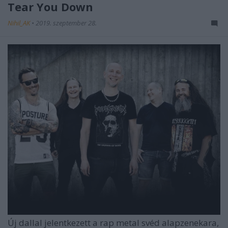
Tear You Down
Nihil_AK
•
2019. szeptember 28.
Új dallal jelentkezett a rap metal svéd alapzenekara,