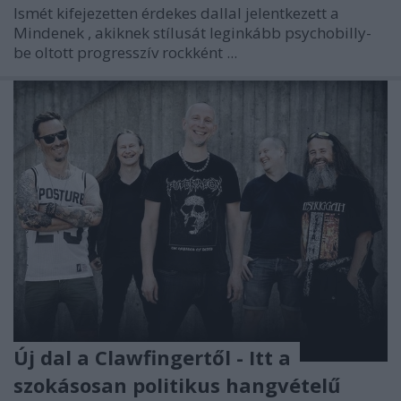
Ismét kifejezetten érdekes dallal jelentkezett a
Mindenek
, akiknek stílusát leginkább psychobilly-
be oltott progresszív rockként ...
Új dal a Clawfingertől - Itt a
szokásosan politikus hangvételű