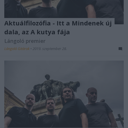
Aktuálfilozófia - Itt a Mindenek új
dala, az A kutya fája
Lángoló premier
Lángoló Gitárok
•
2019. szeptember 28.