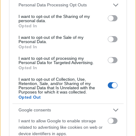
Please note that this website/app uses one or more Google
Personal Data Processing Opt Outs
services and may gather and store information including but
not limited to your visit or usage behaviour. You may click to
I want to opt-out of the Sharing of my
personal data.
grant or deny consent to Google and its third-party tags to
Opted In
use your data for below specified purposes in below Google
consent section.
I want to opt-out of the Sale of my
Personal Data.
Opted In
Így játssza Marilyn Manson a Doors
I want to opt-out of processing my
klasszikusát
Personal Data for Targeted Advertising.
Opted In
dankógábor
•
2019. november 22.
I want to opt-out of Collection, Use,
Retention, Sale, and/or Sharing of my
Personal Data that Is Unrelated with the
Purposes for which it was collected.
Opted Out
Google consents
I want to allow Google to enable storage
related to advertising like cookies on web or
device identifiers in apps.