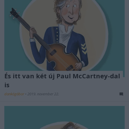
És itt van két új Paul McCartney-dal
is
dankógábor
•
2019. november 22.