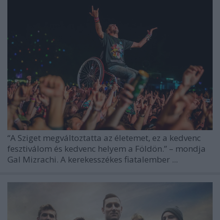
“A
Sziget
megváltoztatta az életemet, ez a kedvenc
fesztiválom és kedvenc helyem a Földön.” – mondja
Gal Mizrachi. A kerekesszékes fiatalember ...