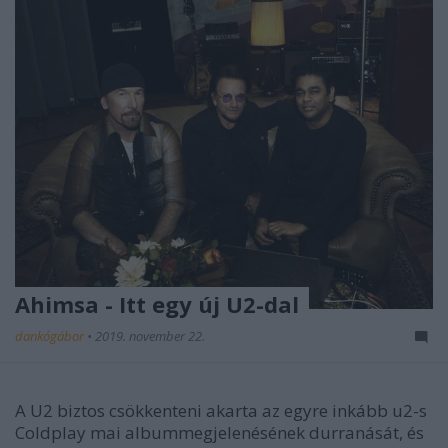
Ahimsa - Itt egy új U2-dal
dankógábor
•
2019. november 22.
A U2 biztos csökkenteni akarta az egyre inkább u2-s
Coldplay mai albummegjelenésének durranását, és