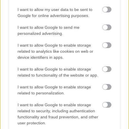
I want to allow my user data to be sent to
Marilyn Manson feldolgozta a Doors The End című
Google for online advertising purposes.
klasszikusát, méghozzá azért, mert a dal a Stephen
King klasszikusából készült The Stand ...
I want to allow Google to send me
personalized advertising.
I want to allow Google to enable storage
related to analytics like cookies on web or
device identifiers in apps.
I want to allow Google to enable storage
related to functionality of the website or app.
I want to allow Google to enable storage
related to personalization.
I want to allow Google to enable storage
related to security, including authentication
functionality and fraud prevention, and other
user protection.
Csatatéren született... - Elolvastuk az