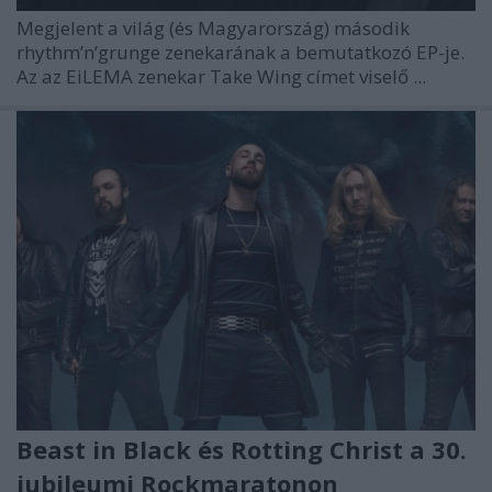
Megjelent a világ (és Magyarország) második
rhythm’n’grunge zenekarának a bemutatkozó EP-je.
Az az EiLEMA zenekar Take Wing címet viselő ...
Beast in Black és Rotting Christ a 30.
jubileumi Rockmaratonon