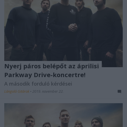
Nyerj páros belépőt az áprilisi
Parkway Drive-koncertre!
A második forduló kérdései
Lángoló Gitárok
•
2019. november 22.