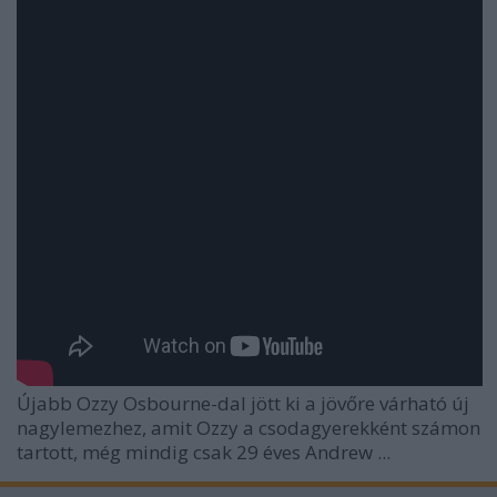
Újabb Ozzy Osbourne-dal jött ki a jövőre várható új
nagylemezhez, amit Ozzy a csodagyerekként számon
tartott, még mindig csak 29 éves Andrew ...