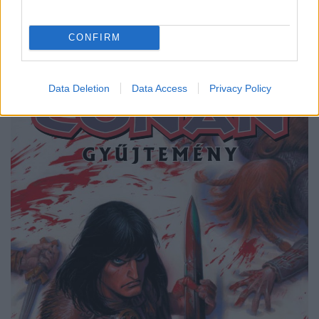
új Conan-képregényt
Rácz Mihály
•
2019. november 22.
CONFIRM
Data Deletion
Data Access
Privacy Policy