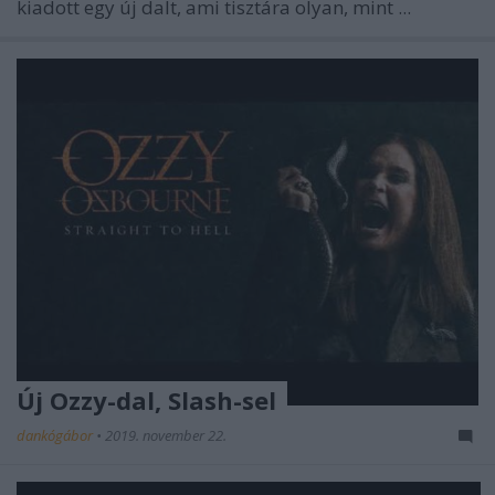
kiadott egy új dalt, ami tisztára olyan, mint ...
Új Ozzy-dal, Slash-sel
dankógábor
•
2019. november 22.