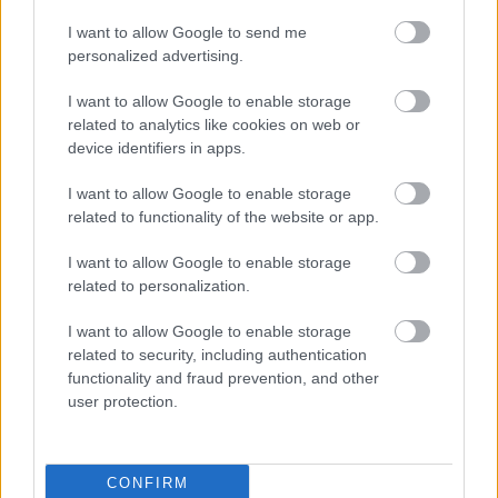
I want to allow Google to send me
personalized advertising.
I want to allow Google to enable storage
related to analytics like cookies on web or
Bár Marky Ramone annak idején megmondta, hogy
device identifiers in apps.
a
koncerteken telefonnal fotózni baromság
, azóta
I want to allow Google to enable storage
viszont rengeteget fejlődött a technológia.
Míg ...
related to functionality of the website or app.
I want to allow Google to enable storage
related to personalization.
I want to allow Google to enable storage
related to security, including authentication
functionality and fraud prevention, and other
user protection.
CONFIRM