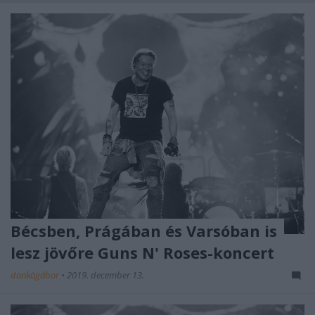
Bécsben, Prágában és Varsóban is
lesz jövőre Guns N' Roses-koncert
dankógábor
•
2019. december 13.