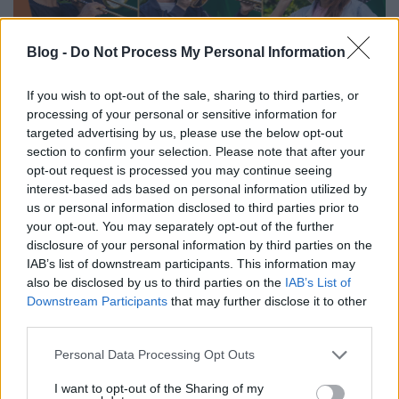
Blog -
Do Not Process My Personal Information
If you wish to opt-out of the sale, sharing to third parties, or
processing of your personal or sensitive information for
targeted advertising by us, please use the below opt-out
December 19-én, csütörtökön éjfélig tart a
section to confirm your selection. Please note that after your
Jägermeister Brass Band
második szakasza, melynek
opt-out request is processed you may continue seeing
során eldől, ki jut tovább a második körből a ...
interest-based ads based on personal information utilized by
us or personal information disclosed to third parties prior to
your opt-out. You may separately opt-out of the further
disclosure of your personal information by third parties on the
IAB’s list of downstream participants. This information may
also be disclosed by us to third parties on the
IAB’s List of
Downstream Participants
that may further disclose it to other
third parties.
Please note that this website/app uses one or more Google
Personal Data Processing Opt Outs
services and may gather and store information including but
not limited to your visit or usage behaviour. You may click to
I want to opt-out of the Sharing of my