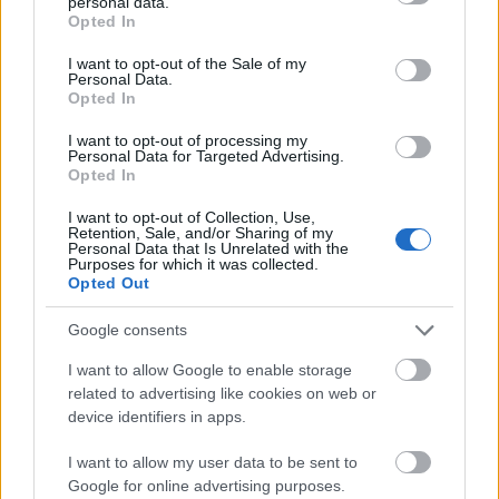
personal data.
grant or deny consent to Google and its third-party tags to
Opted In
use your data for below specified purposes in below Google
consent section.
I want to opt-out of the Sale of my
Personal Data.
Opted In
Jó áron találtunk egy jó koncertfotós
I want to opt-out of processing my
Personal Data for Targeted Advertising.
telefont, amivel elmentünk a
Opted In
Ghostra
I want to opt-out of Collection, Use,
Retention, Sale, and/or Sharing of my
Szponzorált Tartalom
•
2019. december 13.
Personal Data that Is Unrelated with the
Purposes for which it was collected.
Opted Out
Google consents
I want to allow Google to enable storage
related to advertising like cookies on web or
device identifiers in apps.
I want to allow my user data to be sent to
Google for online advertising purposes.