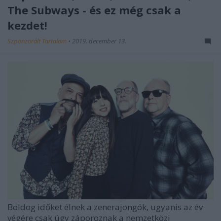
The Subways - és ez még csak a
kezdet!
Szponzorált Tartalom
•
2019. december 13.
Boldog időket élnek a zenerajongók, ugyanis az év
végére csak úgy záporoznak a nemzetközi