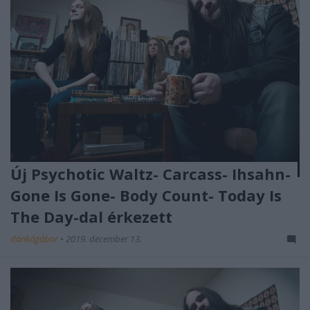
Új Psychotic Waltz- Carcass- Ihsahn-
Gone Is Gone- Body Count- Today Is
The Day-dal érkezett
dankógábor
•
2019. december 13.