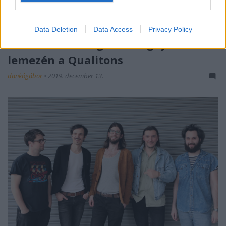
Data Deletion
Data Access
Privacy Policy
KEX-dalokat dolgoz fel legújabb
lemezén a Qualitons
dankógábor
•
2019. december 13.