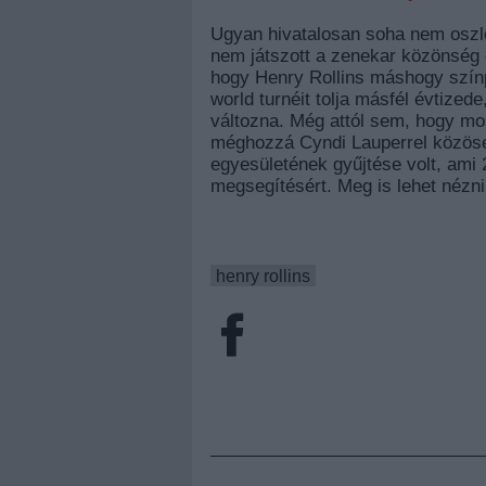
Ugyan hivatalosan soha nem oszlot
nem játszott a zenekar közönség e
hogy Henry Rollins máshogy színp
world turnéit tolja másfél évtized
változna. Még attól sem, hogy mos
méghozzá
Cyndi Lauperrel közöse
egyesületének gyűjtése volt, ami 
megsegítésért. Meg is lehet nézni 
henry rollins