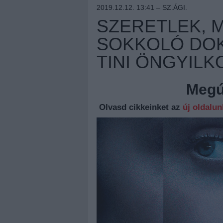
2019.12.12. 13:41 –
SZ.ÁGI.
SZERETLEK, M
SOKKOLÓ DO
TINI ÖNGYIL
Megúj
Olvasd cikkeinket az
új oldalu