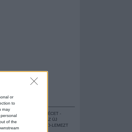
sonal or
HALLGASD!
ection to
ou may
MEGUGROTTÁK A LÉCET -
 personal
MEGHALLGATTUK AZ ÚJ
out of the
PROTEST THE HERO-LEMEZT
 downstream