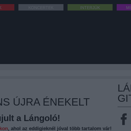
K
KONCERTEK
INTERJÚK
M
L
GI
NS ÚJRA ÉNEKELT
ult a Lángoló!
nkon
, ahol az eddigieknél jóval több tartalom vár!