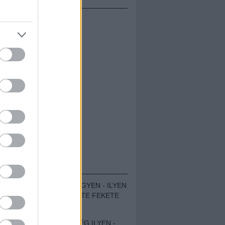
ÁMOLÓK
ZENÉS TÁBOR A HEGYEN - ILYEN
VOLT A VÍRUS SZÜLTE FEKETE
ZAJ FESZTIVÁL
SOHA NEM VOLT MÉG ILYEN -