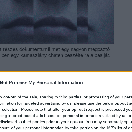
ét részes dokumentumfilmet egy nagyon megosztó
iben egy kamaszlány chaten beszélte rá a pasiját,
TOVÁBB
Not Process My Personal Information
to opt-out of the sale, sharing to third parties, or processing of your per
EZT 
formation for targeted advertising by us, please use the below opt-out s
r selection. Please note that after your opt-out request is processed y
eing interest-based ads based on personal information utilized by us or
disclosed to third parties prior to your opt-out. You may separately opt-
losure of your personal information by third parties on the IAB’s list of