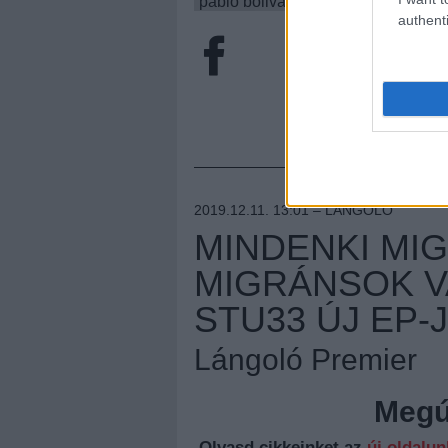
pablo bolivar
authenti
2019.12.11. 13:01 –
LÁNGOLÓ
MINDENKI MI
MIGRÁNSOK VA
STU33 ÚJ EP-J
Lángoló Premier
Megúj
Olvasd cikkeinket az
új oldalu