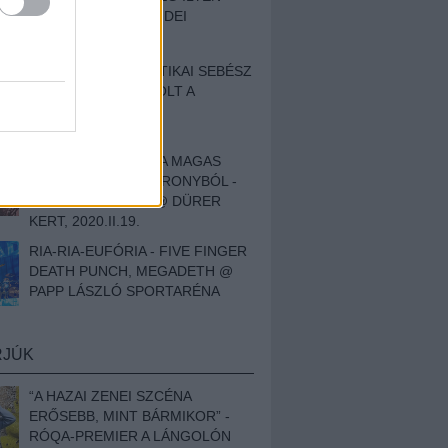
BESZÁMOLÓNK AZ IDEI
SZIGETRŐL
EGY HALLÁSPLASZTIKAI SEBÉSZ
NAPLÓJA - ILYEN VOLT A
SWANSRÓL SZÓLÓ
DOKUMENTUMFILM
MÉLY FÉRFIBÁNAT A MAGAS
ELEFÁNTCSONTTORONYBÓL -
LEPROUS, KLONE @ DÜRER
KERT, 2020.II.19.
RIA-RIA-EUFÓRIA - FIVE FINGER
DEATH PUNCH, MEGADETH @
PAPP LÁSZLÓ SPORTARÉNA
RJÚK
“A HAZAI ZENEI SZCÉNA
ERŐSEBB, MINT BÁRMIKOR” -
RÓQA-PREMIER A LÁNGOLÓN