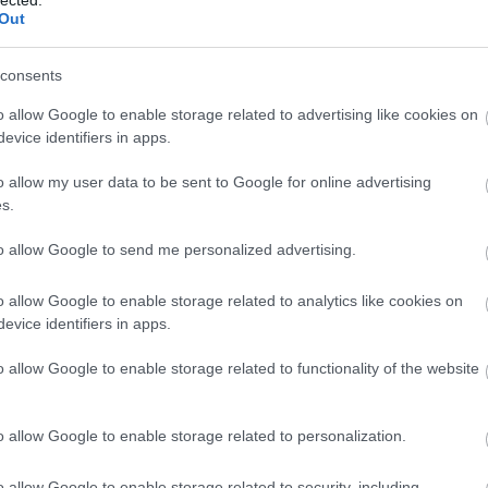
Out
consents
o allow Google to enable storage related to advertising like cookies on
evice identifiers in apps.
o allow my user data to be sent to Google for online advertising
s.
egy jó nagy táncolással hangolódni a napokig tartó
jra van lehetőség: ahogy szinte már
to allow Google to send me personalized advertising.
ép fel a spanyol Pablo Bolivar az Actrecords
 buli, és egyfajta felmérése annak, hol is tart
o allow Google to enable storage related to analytics like cookies on
a. Bolivar szettjeiben az a legjobb minden évben,
evice identifiers in apps.
lig tartó toporgásra, hanem kifejezetten érdemes
BESZ
et magával hoz. Mindez ugyebár a mindig
o allow Google to enable storage related to functionality of the website
lőtt mindössze három nappal, úgyhogy a sok
is jó lehetőség, hogy visszatérjünk a szerethető
.
Event itt!
o allow Google to enable storage related to personalization.
o allow Google to enable storage related to security, including