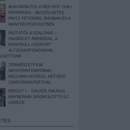
BUKOWSKITÓL A RED HOT CHILI
PEPPERSIG - BESZÉLGETÉS
PRITZ PÉTERREL ÍRÁSBAN ÉS A
WANTED PODCASTBEN
PAJTÁTÓL A SZALONIG –
HAJNÓCZY ÁRPÁDDAL, A
KONTROLL CSOPORT
ALTSZAXOFONOSÁVAL
ÉLGETTÜNK
TERMÉSZETFILM,
WESTERNTEMPÓBAN -
MEZUMM-INTERJÚ, HÉTVÉGI
LEMEZBEMUTATÓVAL
REKULT I. - DALRÓL DALRA A
MAYBERIAN SANSKÜLOTTS ÚJ
LEMEZE
ETÉS