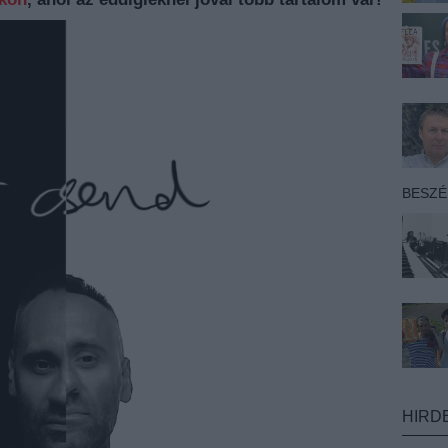
BESZ
HIRD