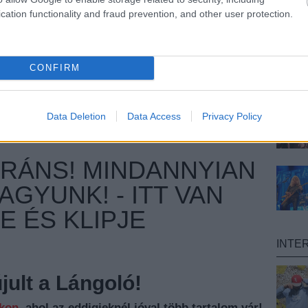
cation functionality and fraud prevention, and other user protection.
CONFIRM
Data Deletion
Data Access
Privacy Policy
GRÁNS! MINDANNYIAN
GYUNK! - ITT VAN
E ÉS KLIPJE
INTE
ult a Lángoló!
nkon
, ahol az eddigieknél jóval több tartalom vár!