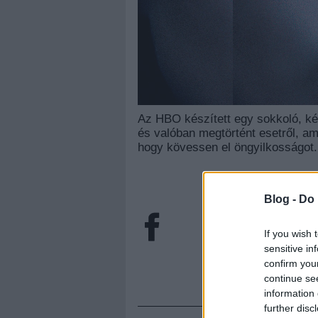
Az HBO készített egy sokkoló, k
és valóban megtörtént esetről, am
hogy kövessen el öngyilkosságot.
Blog -
Do 
If you wish 
sensitive in
confirm you
continue se
information 
further disc