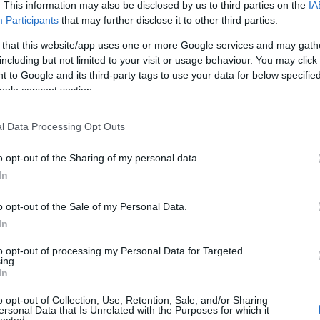
. This information may also be disclosed by us to third parties on the
IA
Participants
that may further disclose it to other third parties.
R ÚJRA AZ A38-ON
 that this website/app uses one or more Google services and may gath
including but not limited to your visit or usage behaviour. You may click 
ZIK
 to Google and its third-party tags to use your data for below specifi
ogle consent section.
ult a Lángoló!
l Data Processing Opt Outs
nkon
, ahol az eddigieknél jóval több tartalom vár!
o opt-out of the Sharing of my personal data.
In
o opt-out of the Sale of my Personal Data.
In
to opt-out of processing my Personal Data for Targeted
ing.
In
o opt-out of Collection, Use, Retention, Sale, and/or Sharing
ersonal Data that Is Unrelated with the Purposes for which it
HIRD
lected.