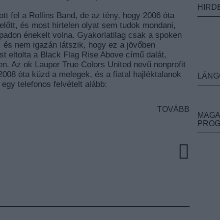
HIRD
t fel a Rollins Band, de az tény, hogy 2006 óta
lőtt, és most hirtelen olyat sem tudok mondani,
adon énekelt volna. Gyakorlatilag csak a spoken
e, és nem igazán látszik, hogy ez a jövőben
t eltolta a Black Flag Rise Above című dalát,
n. Az ok Lauper True Colors United nevű nonprofit
2008 óta küzd a melegek, és a fiatal hajléktalanok
LÁNG
egy telefonos felvételt alább:
TOVÁBB
MAGA
PRO