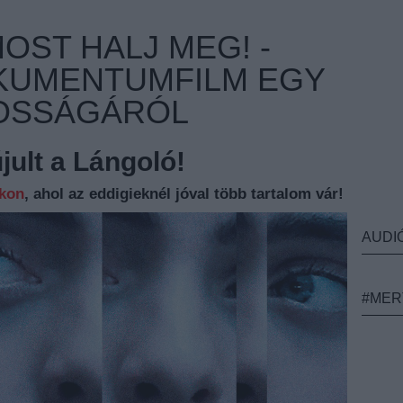
OST HALJ MEG! -
KUMENTUMFILM EGY
KOSSÁGÁRÓL
ult a Lángoló!
nkon
, ahol az eddigieknél jóval több tartalom vár!
AUDI
#MER