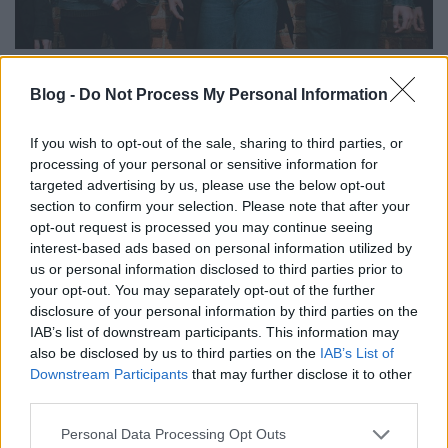
Zajos, néha melankolikus indie rock -
Itt a Peer Pressure második EP-je
Blog -
Do Not Process My Personal Information
Lángoló
•
2019. március 09.
If you wish to opt-out of the sale, sharing to third parties, or
processing of your personal or sensitive information for
targeted advertising by us, please use the below opt-out
section to confirm your selection. Please note that after your
opt-out request is processed you may continue seeing
interest-based ads based on personal information utilized by
us or personal information disclosed to third parties prior to
your opt-out. You may separately opt-out of the further
disclosure of your personal information by third parties on the
IAB’s list of downstream participants. This information may
A Peer Pressure 2017 őszén alakult Budapesten. Az
also be disclosed by us to third parties on the
IAB’s List of
indie-rock-zenekar olyan inspirációk alapján írja a
Downstream Participants
that may further disclose it to other
dalait, mint az Arctic Monkeys, a Strokes, a ...
third parties.
Please note that this website/app uses one or more Google
Personal Data Processing Opt Outs