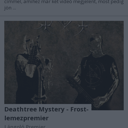
címmel, amihez már két videó megjelent, most pedig
jön ...
Deathtree Mystery - Frost-
lemezpremier
Lángoló Premier