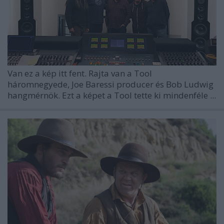
Van ez a kép itt fent. Rajta van a Tool
háromnegyede, Joe Baressi producer és Bob Ludwig
hangmérnök. Ezt a képet a Tool tette ki mindenféle ...