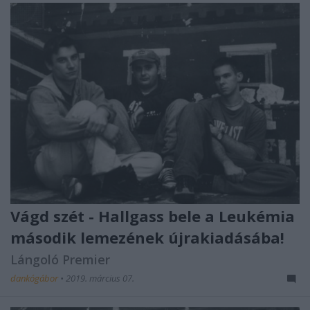
Vágd szét - Hallgass bele a Leukémia
második lemezének újrakiadásába!
Lángoló Premier
dankógábor
•
2019. március 07.