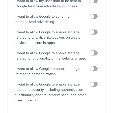
I want to allow my user data to be sent to
Google for online advertising purposes.
I want to allow Google to send me
personalized advertising.
I want to allow Google to enable storage
related to analytics like cookies on web or
device identifiers in apps.
I want to allow Google to enable storage
related to functionality of the website or app.
I want to allow Google to enable storage
related to personalization.
A 2016. végén alakult Waiting For Violetnek tavaly
február 24-én jelent meg az első albuma Lilith
I want to allow Google to enable storage
related to security, including authentication
címmel, ami a hét főbűn témakörét járja ...
functionality and fraud prevention, and other
user protection.