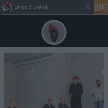
Lángoló Gitárok