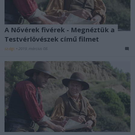
A Nővérek fivérek - Megnéztük a
Testvérlövészek című filmet
sz.ági.
•
2019. március 08.