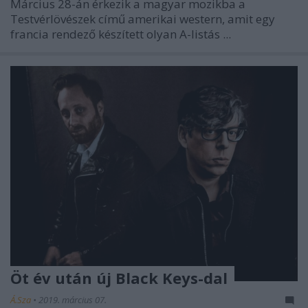
Március 28-án érkezik a magyar mozikba a
Testvérlövészek című amerikai western, amit egy
francia rendező készített olyan A-listás ...
Öt év után új Black Keys-dal
Á.Sza
•
2019. március 07.