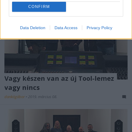
CONFIRM
Data Deletion
Data Access
Privacy Policy
Vagy készen van az új Tool-lemez
vagy nincs
dankógábor
•
2019. március 08.