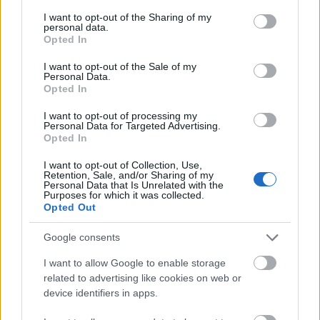
services and may gather and store information including but
not limited to your visit or usage behaviour. You may click to
I want to opt-out of the Sharing of my
personal data.
grant or deny consent to Google and its third-party tags to
Opted In
use your data for below specified purposes in below Google
consent section.
I want to opt-out of the Sale of my
Personal Data.
Opted In
I want to opt-out of processing my
Personal Data for Targeted Advertising.
Opted In
I want to opt-out of Collection, Use,
Retention, Sale, and/or Sharing of my
Personal Data that Is Unrelated with the
Purposes for which it was collected.
Opted Out
Acedia - Itt egy új Waiting For Violet-
klip
Google consents
Lángoló Premier
I want to allow Google to enable storage
related to advertising like cookies on web or
Lángoló
•
2019. március 09.
device identifiers in apps.