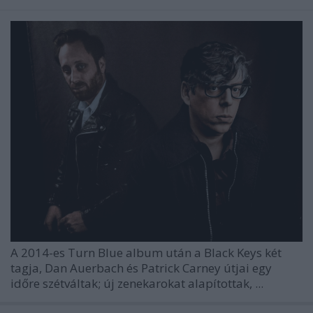
A 2014-es Turn Blue album után a Black Keys két
tagja, Dan Auerbach és Patrick Carney útjai egy
időre szétváltak; új zenekarokat alapítottak, ...