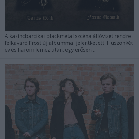
A kazincbarcikai blackmetal szcéna állóvizét rendre
felkavaró
Frost
új albummal jelentkezett. Huszonkét
év és három lemez után, egy erősen ...