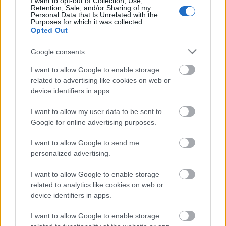
I want to opt-out of Collection, Use,
Retention, Sale, and/or Sharing of my
Personal Data that Is Unrelated with the
Purposes for which it was collected.
Opted Out
Google consents
I want to allow Google to enable storage
related to advertising like cookies on web or
device identifiers in apps.
I want to allow my user data to be sent to
Google for online advertising purposes.
I want to allow Google to send me
personalized advertising.
A 2020-as évben Gravel Shores biztosan folytatja
I want to allow Google to enable storage
egyszál gitáros koncertjeit, a dátumok hamarosan
related to analytics like cookies on web or
device identifiers in apps.
nyilvánossá válnak. További információk a Gravel
Shores
Facebookján
!
I want to allow Google to enable storage