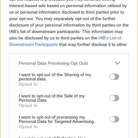
építkezésben, és hisszük, hogy saját
interest-based ads based on personal information utilized by
us or personal information disclosed to third parties prior to
forrásainkból olyan tapasztalásokkal
your opt-out. You may separately opt-out of the further
gazdagodhatunk, amikkel a tömegtermelt,
disclosure of your personal information by third parties on the
túlfényesített produkciók soha.
IAB’s list of downstream participants. This information may
also be disclosed by us to third parties on the
IAB’s List of
Downstream Participants
that may further disclose it to other
A forgatókönyv és a rendezés P. munkája a
third parties.
Paragon Zero zenekarból, aki a Gravel
Shores élő felállásában is közreműködik.
Please note that this website/app uses one or more Google
Personal Data Processing Opt Outs
services and may gather and store information including but
Ami a videóban szereplő szobrokat illeti,
not limited to your visit or usage behaviour. You may click to
I want to opt-out of the Sharing of my
azok velem majdnem egyidősek, édesapám
personal data.
grant or deny consent to Google and its third-party tags to
Opted In
munkái. Régóta szerettem volna már
use your data for below specified purposes in below Google
consent section.
megörökíteni őket, ez lett rá a tökéletes
I want to opt-out of the Sale of my
Personal Data.
alkalom.
Opted In
I want to opt-out of processing my
Personal Data for Targeted Advertising.
Opted In