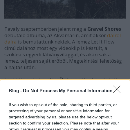
Tavaly szeptemberben jelent meg a
Gravel Shores
debütáló albuma, az Akvamarin, amit akkor
dalról
dalra
is bemutattunk nektek. A lemez Let It Flow
című dalához most egy videóklip is készült, a
szokásos egyedi látványvilággal, és akárcsak a
lemez, teljesen saját erőből. Megtekintési lehetőség
a hajtás után.
Czakó Dániel a következőket mondta el a videóról:
Blog -
Do Not Process My Personal Information
A Let It Flow videoklipje ugyanabban a DIY
If you wish to opt-out of the sale, sharing to third parties, or
processing of your personal or sensitive information for
(csináld magad) szellemiségben készült,
targeted advertising by us, please use the below opt-out
ahogy az Akvamarin lemez is, amelyről a
section to confirm your selection. Please note that after your
dal származik. Hiszünk az alulról
opt-out request is processed you may continue seeing