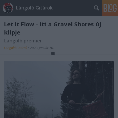
Lángoló Gitárok
Let It Flow - Itt a Gravel Shores új
klipje
Lángoló premier
Lángoló Gitárok
•
2020. január 10.