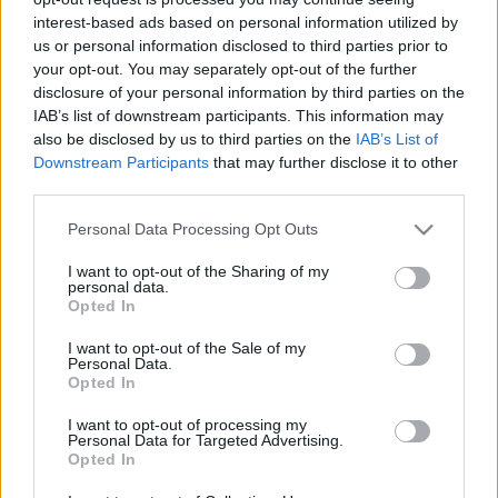
hangzását próbálja imitálni, természetesen modern
interest-based ads based on personal information utilized by
köntösben.
us or personal information disclosed to third parties prior to
your opt-out. You may separately opt-out of the further
disclosure of your personal information by third parties on the
IAB’s list of downstream participants. This information may
Mi azért csinálunk zenét, hogy aki
also be disclosed by us to third parties on the
IAB’s List of
Downstream Participants
that may further disclose it to other
meghallgatja, az élvezze és többszöri
third parties.
meghallgatás után maradandó élményt
jelentsen neki. Nálunk úgy működik, hogy
Please note that this website/app uses one or more Google
Personal Data Processing Opt Outs
services and may gather and store information including but
mire egy album technikai része (felvétel,
not limited to your visit or usage behaviour. You may click to
I want to opt-out of the Sharing of my
keverés, mastering, lemezgyártás stb.)
personal data.
grant or deny consent to Google and its third-party tags to
Opted In
lezajlik, addigra már bőven benne vagyunk
use your data for below specified purposes in below Google
consent section.
a következő dalok készítésében. Szerencsére
I want to opt-out of the Sale of my
Personal Data.
mindig úgy érezzük, hogy a legújabbak a
Opted In
legjobbak.
I want to opt-out of processing my
Personal Data for Targeted Advertising.
Opted In
Szóval itt egy adag a legújabbak közül, premier