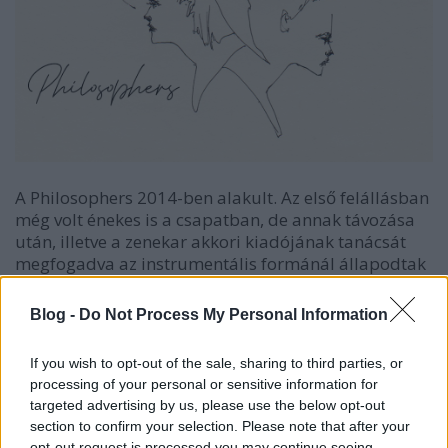
A Philosophers 2014-ben alakult. Az első felállásban
még volt énekes is a csapatban, de annak távozása
után, illetve a zenekar akkori kiadójának tanácsát
megfogadva az instrumentális formánál állapodtak
meg. Első lemezük, a 2015-ös Handmade már ezen
koncepció alapján készült, és ezt próbálták
Blog -
Do Not Process My Personal Information
tökéletesíteni, új impulzusok és hangszerelési
megoldások segítségével, a 2016-os Dance című
If you wish to opt-out of the sale, sharing to third parties, or
albumukon. Némi kihagyás után 2018-19-ben
processing of your personal or sensitive information for
megalkották legújabb lemezüket, Alaska címmel. Az
targeted advertising by us, please use the below opt-out
album stílusát tekintve visszanyúl a 1970-es évek
section to confirm your selection. Please note that after your
klasszikus rockzenéjéhez, melynek old school
opt-out request is processed you may continue seeing