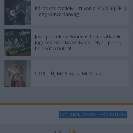
Káros szenvedély - Itt van a Stu33 új EP-je
+ egy koncertanyag
Jövő pénteken élőben is bemutatkozik a
Jägermeister Brass Band - Nyerj páros
belépőt a bulira!
CTRL - Új M.I.A.-dal a MOSTnak
SÜTI BEÁLLÍTÁSOK MÓDOSÍTÁSA
mobil
|
teljes