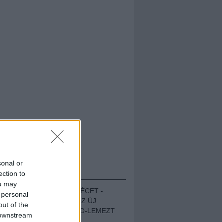
sonal or
HALLGASD!
ection to
ou may
MEGUGROTTÁK A LÉCET -
 personal
MEGHALLGATTUK AZ ÚJ
out of the
PROTEST THE HERO-LEMEZT
 downstream