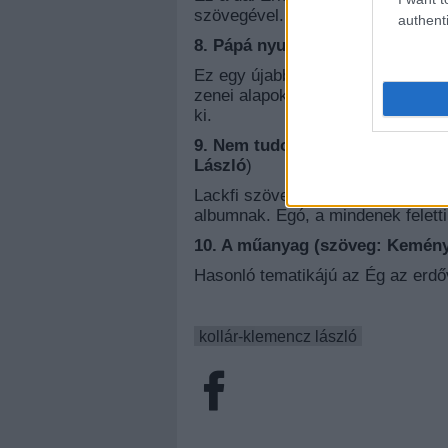
szövegével.
authenti
8. Pápá nyugodj békében(szöveg
Ez egy újabb feldolgozása a Pápá 
zenei alapokon. Nem tudom mennyi
ki.
9. Nem tudok élni nélkülem (szö
László
)
Lackfi szövege pedig talán a legj
albumnak. Egó, a mindenek feletti
10. A műanyag (szöveg: Kemény 
Hasonló tematikájú az Ég az erdő
kollár-klemencz lászló