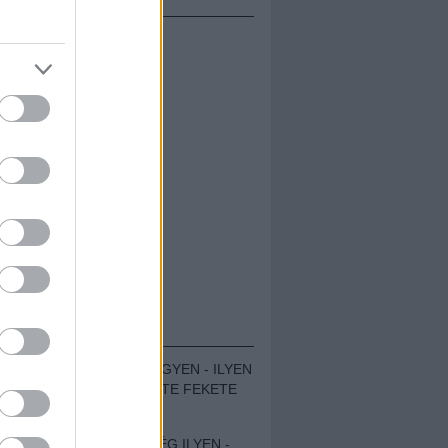
ÁMOLÓK
ZENÉS TÁBOR A HEGYEN - ILYEN
VOLT A VÍRUS SZÜLTE FEKETE
ZAJ FESZTIVÁL
SOHA NEM VOLT MÉG ILYEN -