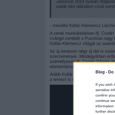
Jánossal 2019 nyarán dolgozt
tudok élni nélkülem című versf
- mesélte Kollár-Klemencz László
A zenei munkálatokban ifj. Csoór
csángó zenéből a Pusztinai nagy 
Kollár-Klemencz világát az auten
Az új lemezen négy új dal is szer
szerzeményei. Mindegyikben erős 
személyesen ifj. Csoóri Sándor és
elementárisak, és következetes f
Blog -
Do 
Alább Kollár-Klemencz minden dal
a lemezt is meg lehet hallgatni.
If you wish 
sensitive in
confirm you
continue se
information 
further disc