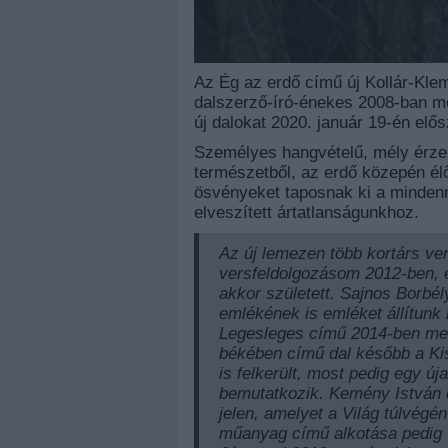
Az Ég az erdő című új Kollár-Klem
dalszerző-író-énekes 2008-ban me
új dalokat 2020. január 19-én el
Személyes hangvételű, mély érzelm
természetből, az erdő közepén élő
ösvényeket taposnak ki a mindenn
elveszített ártatlanságunkhoz.
Az új lemezen több kortárs ver
versfeldolgozásom 2012-ben, e
akkor született. Sajnos Borbél
emlékének is emléket állítunk
Legesleges című 2014-ben megj
békében című dal később a Ki
is felkerült, most pedig egy ú
bemutatkozik. Kemény István e
jelen, amelyet a Világ túlvégén
műanyag című alkotása pedig 