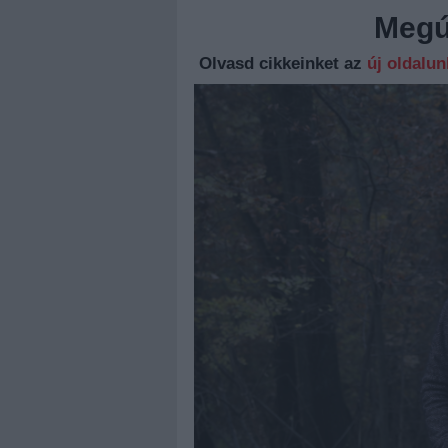
Megúj
Olvasd cikkeinket az
új oldalu