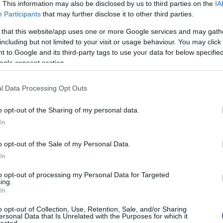
. This information may also be disclosed by us to third parties on the
IA
Participants
that may further disclose it to other third parties.
 that this website/app uses one or more Google services and may gath
including but not limited to your visit or usage behaviour. You may click 
 to Google and its third-party tags to use your data for below specifi
ogle consent section.
l Data Processing Opt Outs
o opt-out of the Sharing of my personal data.
In
ene: Kollár-Klemencz László)
o opt-out of the Sale of my Personal Data.
kodásról, elválaszthatatlanságról, egy abszurd
olna szeretőm, az is csak érted volna.
In
sángó népdal feldolgozás)
to opt-out of processing my Personal Data for Targeted
ing.
gy gyerekelőadásban hallottam először, hat csángó
In
elte, nagyon szuggesztív minimalista, és
 időtlenül modern.
o opt-out of Collection, Use, Retention, Sale, and/or Sharing
ersonal Data that Is Unrelated with the Purposes for which it
a (szöveg/zene: Kollár-Klemencz László)
HIRD
lected.