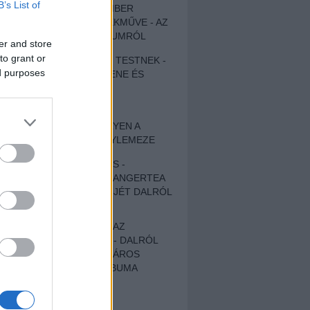
B’s List of
EGY DÜHÖS VÉNEMBER
UNIVERZÁLIS REMEKMŰVE - AZ
ÚJ BOB DYLAN-ALBUMRÓL
er and store
to grant or
ZENE LÉLEKNEK ÉS TESTNEK -
ed purposes
AUTENTIKUS NÉPZENE ÉS
KÖLTÉSZET
ÚJJÁSZÜLETETT
SZOMORKODÁS - ILYEN A
KATATONIA ÚJ NAGYLEMEZE
CROCODILE NERVES -
HALLGASD MEG AZ ANGERTEA
MA MEGJELENT EP-JÉT DALRÓL
DALRA!
A FELELŐSSÉGTŐL AZ
ELLOPOTT FÖLDIG - DALRÓL
DALRA A KÉPZELT VÁROS
SAMIZDAT CÍMŰ ALBUMA
ETÉS