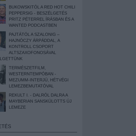
BUKOWSKITÓL A RED HOT CHILI
PEPPERSIG - BESZÉLGETÉS
PRITZ PÉTERREL ÍRÁSBAN ÉS A
WANTED PODCASTBEN
PAJTÁTÓL A SZALONIG –
HAJNÓCZY ÁRPÁDDAL, A
KONTROLL CSOPORT
ALTSZAXOFONOSÁVAL
ÉLGETTÜNK
TERMÉSZETFILM,
WESTERNTEMPÓBAN -
MEZUMM-INTERJÚ, HÉTVÉGI
LEMEZBEMUTATÓVAL
REKULT I. - DALRÓL DALRA A
MAYBERIAN SANSKÜLOTTS ÚJ
LEMEZE
ETÉS