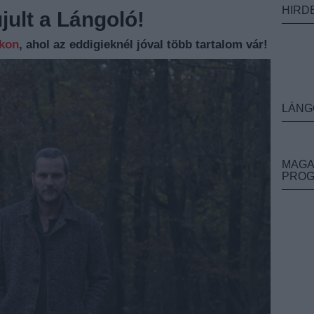
HIRD
ult a Lángoló!
nkon
, ahol az eddigieknél jóval több tartalom vár!
LÁNG
MAGA
PRO