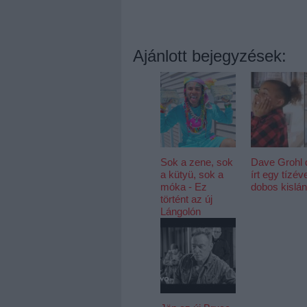
Ajánlott bejegyzések:
Sok a zene, sok
Dave Grohl d
a kütyü, sok a
írt egy tízév
móka - Ez
dobos kislán
történt az új
Lángolón