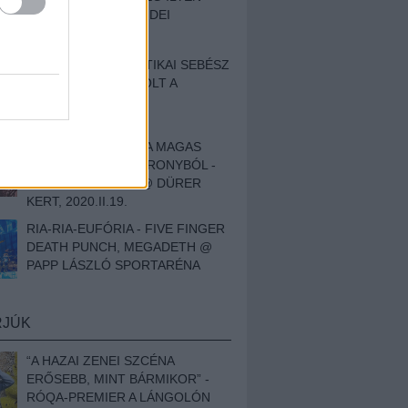
BESZÁMOLÓNK AZ IDEI
SZIGETRŐL
EGY HALLÁSPLASZTIKAI SEBÉSZ
NAPLÓJA - ILYEN VOLT A
SWANSRÓL SZÓLÓ
DOKUMENTUMFILM
MÉLY FÉRFIBÁNAT A MAGAS
ELEFÁNTCSONTTORONYBÓL -
LEPROUS, KLONE @ DÜRER
KERT, 2020.II.19.
RIA-RIA-EUFÓRIA - FIVE FINGER
DEATH PUNCH, MEGADETH @
PAPP LÁSZLÓ SPORTARÉNA
RJÚK
“A HAZAI ZENEI SZCÉNA
ERŐSEBB, MINT BÁRMIKOR” -
RÓQA-PREMIER A LÁNGOLÓN