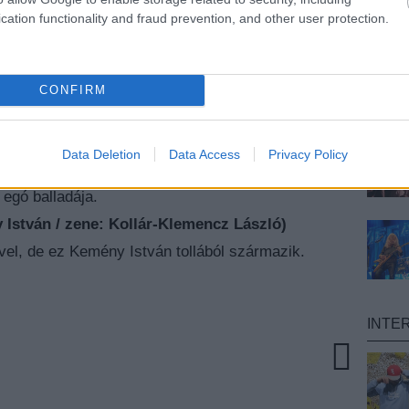
cation functionality and fraud prevention, and other user protection.
:Erdős Virág / zene: Kollár-Klemencz László)
nyugodj békében – Erdős-Kollár dalnak, teljesen új
 feldolgozást fog ez még megélni és mennyit bír
CONFIRM
veg: Lackfi János / zene: Kollár-Klemencz
Data Deletion
Data Access
Privacy Policy
obb lezáró szövege a társadalomvészhelyzet kikiáltó
 egó balladája.
István / zene: Kollár-Klemencz László)
vel, de ez Kemény István tollából származik.
INTE