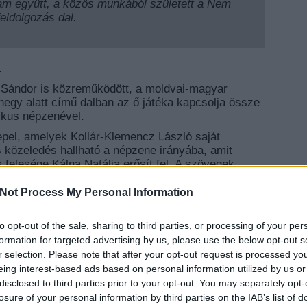
am együtt, a közös munkából született a Nem
eldolgozás dal.
.
i Sándor is közreműködött, a moldvai-magyar
hegy alatt című dalban az ő játéka kapcsolja össze
tikus népzenével.
epel, amelyek Kollár-Klemencz László saját
közeledés hallható a népzene irányába, amit
 felesége Kálna Natália erősít fel. A szövegek
olytatásai a Rengeteg című album szövegvilágának.
Not Process My Personal Information
ról elmondja a lényeget, és természetesen közben
to opt-out of the sale, sharing to third parties, or processing of your per
EZT 
formation for targeted advertising by us, please use the below opt-out s
r selection. Please note that after your opt-out request is processed y
eing interest-based ads based on personal information utilized by us or
disclosed to third parties prior to your opt-out. You may separately opt-
losure of your personal information by third parties on the IAB’s list of