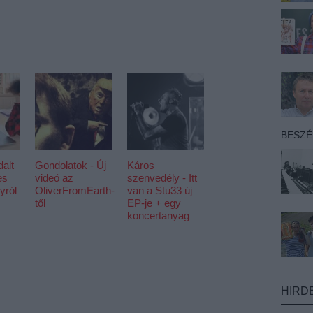
BESZ
alt
Gondolatok - Új
Káros
es
videó az
szenvedély - Itt
yról
OliverFromEarth-
van a Stu33 új
től
EP-je + egy
koncertanyag
HIRD