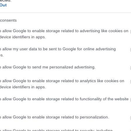
Out
emezről, szerettünk volna egy teljes szomorú
teni, de erre a dalra futotta. Összességében
van minden, amit egy lemezre szántunk.
consents
llár-Klemencz László)
o allow Google to enable storage related to advertising like cookies on
 észre, hogy magunkat juttattuk el oda, ahol most
evice identifiers in apps.
om állapota is, mert az is megérne egy társadalmi
san a klíma vészhelyzettel.
o allow my user data to be sent to Google for online advertising
s.
szöveg: Borbély Szilárd / zene: Kollár-Klemencz
to allow Google to send me personalized advertising.
árs költő, akinek a szövegeivel foglalkozni
k elején, azóta sajnos Szilárd már nincs
o allow Google to enable storage related to analytics like cookies on
dal
evice identifiers in apps.
zene: Kollár-Klemencz László)
BESZ
o allow Google to enable storage related to functionality of the website
rát-társ, akivel közel kerülünk ahhoz, hogy
zítsük, hogyan próbálok a magam eszközeivel
o allow Google to enable storage related to personalization.
ny István / zene: Eric Satie...alapján)
ldolgozása Kemény István kifejezetten erre írt
o allow Google to enable storage related to security, including