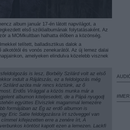
encz album január 17-én látott napvilágot, a
gkezdett első szólóalbumának folytatásaként. Az
őször a MOMkultban halhatta élőben a közönség.
ekkel telített, balladisztikus dalok a
 alkotótól és vonós zenekarától. Az új lemez dalai
apjainkon, amelyeken elindulva közelebb visznek
sfeldolgozás is lesz, Borbély Szilárd volt az első
AUDI
kkor indult a Rájátszás, ez a feldolgozás még
y Szilárd azóta már nincs köztünk, az ő
 most. Erdős Virággal a közös munka már a
#MER
elent albumon kiteljesedett, de a Pápá nyugodj
stehén együttes Elviszlek magammal lemezére
jabb formájában az Ég az erdő albumon is
gy Eric Satie feldolgozásra írt szöveggel van
 címmel kifejezetten erre a zenére írt, A
verbunkos köntöst kapott ezen a lemezen. Lackfi