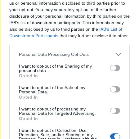
us or personal information disclosed to third parties prior to
Mintha azt mondanák: „Csináltunk nektek egy
your opt-out. You may separately opt-out of the further
meglepi első lemezt, most fogadjátok el, hogy nem
disclosure of your personal information by third parties on the
erőltetjük meg magunkat.” Erről a lemezről nem
IAB’s list of downstream participants. This information may
hiszem el, hogy nem a Dream Theater orra alá akar
also be disclosed by us to third parties on the
IAB’s List of
borsot törni, és ez a gesztus nem szimpatikus,
Downstream Participants
that may further disclose it to other
amellett, hogy természetellenes is. Nyilván nem
third parties.
fogom azt mondani, hogy ez egy rossz lemez,
bődületes zenélés van rajta, hallom azt is, hogy hol
Please note that this website/app uses one or more Google
Personal Data Processing Opt Outs
kéne rögtön ütnie egy refrénnek, de aztán nem üt
services and may gather and store information including but
annyira, mint várom. Aztán talán csak jobban kéne
not limited to your visit or usage behaviour. You may click to
I want to opt-out of the Sharing of my
personal data.
grant or deny consent to Google and its third-party tags to
barátkozni vele, de öt-hat hallgatásnak elégnek
Opted In
use your data for below specified purposes in below Google
kellett volna lennie. Az MMXX az év első igazán
consent section.
fontos metál anyaga, de nyugodt szívvel nem tudom
I want to opt-out of the Sale of my
Personal Data.
ajánlani, mert nem hallgattatja magát, nem vonzó.
Opted In
Lesznek nálam kevésbé finnyásak, de sajna pont azt
érzem velük kapcsolatban, amit nagyon nem
I want to opt-out of processing my
Personal Data for Targeted Advertising.
szerettem volna: kényszerességet, ami bizonyára a
Opted In
legtöbben tudnak, hogy melyik stílustárs zenekarra
jellemző manapság.
(3,5/5)
I want to opt-out of Collection, Use,
Retention, Sale, and/or Sharing of my
Personal Data that Is Unrelated with the