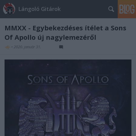
Lángoló Gitárok
MMXX - Egybekezdéses ítélet a Sons
Of Apollo új nagylemezéről
-dj-
•
2020. január 31.