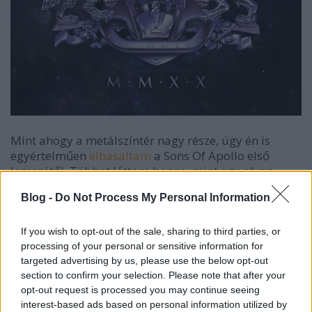
Mint ahogy a metálszíntér nagy része, úgy én is
egyértelműen
elhasaltam
a Sons Of Apollo első
lemezétől. Többet láttam benne, mint egy olyan
zenekar, amelyik a Dream Theater babérjaira tör.
Blog -
Do Not Process My Personal Information
Örömzenélést hallottam, görcsmentességet
tapasztaltam, de megkérdőjelezhetetlen technikai
tudást is. Sőt, még szorgalmaztam is, hogy legyen
If you wish to opt-out of the sale, sharing to third parties, or
ebből a zenekarból „valódi” csapat, nem csak
processing of your personal or sensitive information for
targeted advertising by us, please use the below opt-out
projekt. Ehhez képest az MMXX már nem olyan
section to confirm your selection. Please note that after your
meggyőző. Ott van a tehetség, ott van a dinamika, a
opt-out request is processed you may continue seeing
változatosság, de a rögtön ható dalok nem. Kicsit
interest-based ads based on personal information utilized by
olyasmi ez a lemez, mintha megúszásra játszana.