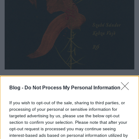
Nézzük a száraz tényeket:
Szabó
Sándor
gitárművész, zeneszerző, zenekutató,
Blog -
Do Not Process My Personal Information
hangmérnök, zeneesztéta. Hangszerei: 6, 8, 10, 12 és
16 húros gitár, guzheng. Az improvizáció
If you wish to opt-out of the sale, sharing to third parties, or
nagymestere. A Nemzetközi Akusztikus Gitárfesztivál
processing of your personal or sensitive information for
szervezője.
Kobza Vajk
úd (arab lant) művész,
targeted advertising by us, please use the below opt-out
zeneszerző, grafikus. Hangszerei: úd, kithara, saz,
section to confirm your selection. Please note that after your
pszaltérium és koboz. A kortárs orientális- és a régi
opt-out request is processed you may continue seeing
korok zenéjének művelője. Kobza ezt mondja az
interest-based ads based on personal information utilized by