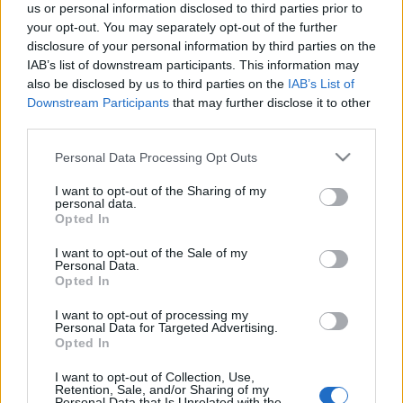
alább bemutatkozó lemezről:
us or personal information disclosed to third parties prior to
your opt-out. You may separately opt-out of the further
disclosure of your personal information by third parties on the
IAB’s list of downstream participants. This information may
also be disclosed by us to third parties on the
Ez a lemez két lélek egyazon idő-észlelése. A
IAB’s List of
Downstream Participants
that may further disclose it to other
külső valóságból befelé haladva lépteink
third parties.
nyomán időből épültek a falak, melyekre
Please note that this website/app uses one or more Google
jeleket róttunk. Lélekhajóval a tudomás
Personal Data Processing Opt Outs
services and may gather and store information including but
végtelen óceánján átevezve partot értünk.
not limited to your visit or usage behaviour. You may click to
I want to opt-out of the Sharing of my
personal data.
Szikra gyúlt. Meghajoltunk az észlelés kapui
grant or deny consent to Google and its third-party tags to
Opted In
use your data for below specified purposes in below Google
előtt, melyek kinyíltak és mi át mertünk
consent section.
I want to opt-out of the Sale of my
lépni az ismeretlenbe. Ennek az utazásnak a
Personal Data.
lenyomata ez a zene. Világolás az időkön
Opted In
túlról.
I want to opt-out of processing my
Personal Data for Targeted Advertising.
Opted In
És akkor a lemez, amit
itt meg is lehet vásárolni
:
I want to opt-out of Collection, Use,
Retention, Sale, and/or Sharing of my
Personal Data that Is Unrelated with the