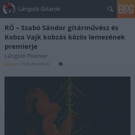
Lángoló Gitárok
RÓ – Szabó Sándor gitárművész és
Kobza Vajk kobzás közös lemezének
premierje
Lángoló Premier
Lángoló
•
2020. február 03.