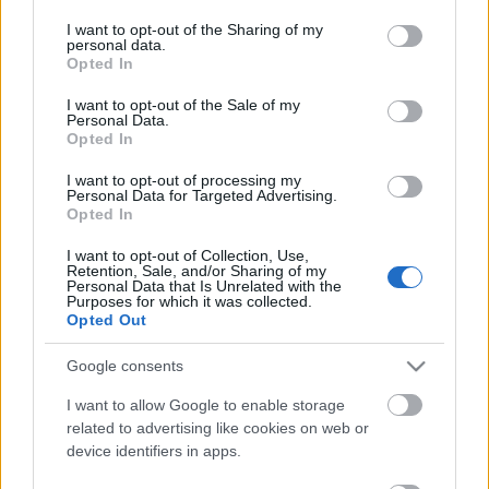
services and may gather and store information including but
not limited to your visit or usage behaviour. You may click to
I want to opt-out of the Sharing of my
personal data.
grant or deny consent to Google and its third-party tags to
Opted In
use your data for below specified purposes in below Google
consent section.
I want to opt-out of the Sale of my
Personal Data.
Opted In
I want to opt-out of processing my
Personal Data for Targeted Advertising.
Opted In
I want to opt-out of Collection, Use,
Retention, Sale, and/or Sharing of my
Personal Data that Is Unrelated with the
Purposes for which it was collected.
Opted Out
Google consents
Címkék:
videó
hardcore
hír
post
metal
noise
egyesült
I want to allow Google to enable storage
államok
today is the day
új dal
steve austin
related to advertising like cookies on web or
device identifiers in apps.