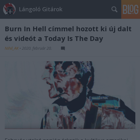
Lángoló Gitárok
Burn In Hell címmel hozott ki új dalt
és videót a Today Is The Day
Nihil_AK
•
2020. február 20.