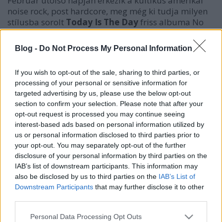
Február utolsó napján érkezik a kultikus amerikai
noise rock, post hardcore, meg még ki tudja milyen
stílusba sorolt
Today Is The Day
friss albuma No
Good To Anyone címmel, ennek örömére Steve
Austinék pár napja kihoztak egy felvezető videót a
Blog -
Do Not Process My Personal Information
Burn In Hell című dalhoz. A háromperces
dörgedelem elején még akár csodálkozhatunk is,
If you wish to opt-out of the sale, sharing to third parties, or
hogy a fiúk ezúttal milyen dallamosra és
processing of your personal or sensitive information for
közérthetőre vették a figurát magukhoz képest, de
targeted advertising by us, please use the below opt-out
aztán persze megjósolhatóan elszabadul a pokol.
section to confirm your selection. Please note that after your
Hát igen. Vannak, akik egyszerűen csak súlyos zenét
opt-out request is processed you may continue seeing
játszanak, és meghagyják másoknak a méretes
interest-based ads based on personal information utilized by
fordított kereszteket, meg a buta nyilatkozatokat
us or personal information disclosed to third parties prior to
arról, hogy ők milyen súlyosak és sátániak. Jövő
your opt-out. You may separately opt-out of the further
pénteken érkezik a teljes album!
disclosure of your personal information by third parties on the
IAB’s list of downstream participants. This information may
also be disclosed by us to third parties on the
IAB’s List of
Downstream Participants
that may further disclose it to other
third parties.
Please note that this website/app uses one or more Google
Personal Data Processing Opt Outs