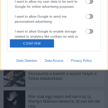
I want to allow my user data to be sent to
Google for online advertising purposes.
Ajánlott bejegyzések:
I want to allow Google to send me
personalized advertising.
Sok a zene, sok a kütyü, sok a móka - Ez
történt az új Lángolón
I want to allow Google to enable storage
related to analytics like cookies on web or
device identifiers in apps.
CONFIRM
A jazz és a klasszikus zene találkozása,
I want to allow Google to enable storage
némi füttyel - Ilyen a HAB című film zenéje
related to functionality of the website or app.
Data Deletion
Data Access
Privacy Policy
I want to allow Google to enable storage
related to personalization.
Visszavette a bakelit a vezető helyét a
fizikai eladásokban
I want to allow Google to enable storage
related to security, including authentication
functionality and fraud prevention, and other
Már csak egy napot kell várni az új
user protection.
Marilyn Manson-lemezre, itt van két dal
róla