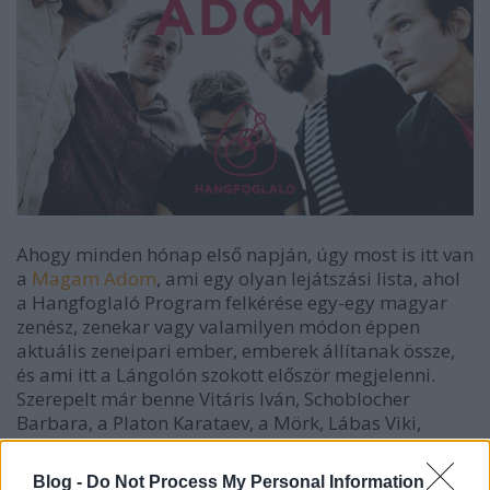
Ahogy minden hónap első napján, úgy most is itt van
a
Magam Adom
, ami egy olyan lejátszási lista, ahol
a Hangfoglaló Program felkérése egy-egy magyar
zenész, zenekar vagy valamilyen módon éppen
aktuális zeneipari ember, emberek állítanak össze,
és ami itt a Lángolón szokott először megjelenni.
Szerepelt már benne Vitáris Iván, Schoblocher
Barbara, a Platon Karataev, a Mörk, Lábas Viki,
Somló Dani és Horváth Renátó, a BUSH - Budapest
Showcase Hub szervezői, Szendrői Csaba, az Elefánt
Blog -
Do Not Process My Personal Information