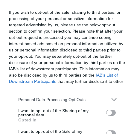
énekese a Carson Coma zenekar is, és volt két
rendhagyó adás is a Hangfoglaló Program
If you wish to opt-out of the sale, sharing to third parties, or
munkatársaival, és a legutóbbi nyertes induló
processing of your personal or sensitive information for
előadókkal. Legutóbb a Harmed szerepelt a Magam
targeted advertising by us, please use the below opt-out
adomban, (akik
most lettek Európa egyik
section to confirm your selection. Please note that after your
legígéretesebb fiatal zenekara
), most pedig a
opt-out request is processed you may continue seeing
Qualitons, következik. Alább a lejátszási listájuk egy
interest-based ads based on personal information utilized by
rövid interjúval kiegészítve.
us or personal information disclosed to third parties prior to
your opt-out. You may separately opt-out of the further
disclosure of your personal information by third parties on the
IAB’s list of downstream participants. This information may
also be disclosed by us to third parties on the
IAB’s List of
Downstream Participants
that may further disclose it to other
third parties.
Please note that this website/app uses one or more Google
Personal Data Processing Opt Outs
services and may gather and store information including but
not limited to your visit or usage behaviour. You may click to
I want to opt-out of the Sharing of my
personal data.
grant or deny consent to Google and its third-party tags to
Opted In
use your data for below specified purposes in below Google
consent section.
I want to opt-out of the Sale of my