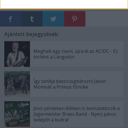
Címkék:
magam adom
the qualitons
hangfoglaló program
Ajánlott bejegyzések:
Meghalt egy zseni, újra él az AC/DC - Ez
történt a Lángolón
Így tanítja basszusgitározni Jason
Momoát a Primus főnöke
Jövő pénteken élőben is bemutatkozik a
Jägermeister Brass Band - Nyerj páros
belépőt a bulira!