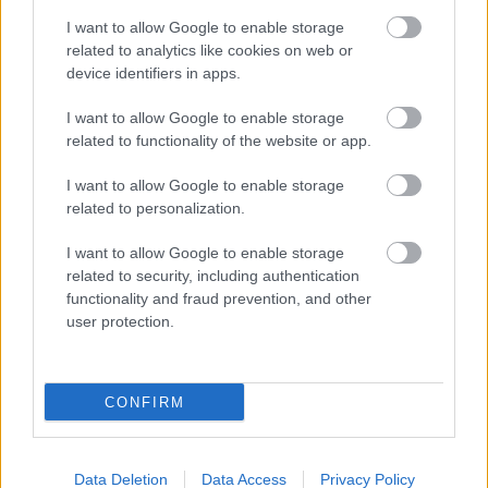
I want to allow Google to enable storage
Mik a The Qualitons tervei 2020-ra?
related to analytics like cookies on web or
device identifiers in apps.
Szeretnénk sok jó helyen játszani sok jó embernek. És
bízunk benne, hogy összeáll egy új anyag az év
I want to allow Google to enable storage
folyamán, amit év végén rögzíteni is tudunk.
related to functionality of the website or app.
Mit tartotok az elmúlt időszakban megjelent
I want to allow Google to enable storage
hazai lemezek közül a legizgalmasabbnak?
related to personalization.
Hazai lemezek közül a nemrég megjelent két
I want to allow Google to enable storage
JazzBois albumot említenénk.
related to security, including authentication
functionality and fraud prevention, and other
Ha a zenekarról most filmet forgatnánk, mi
user protection.
lenne a főcímzene?
A Khruangbinnal mindannyian ki tudnánk egyezni.
CONFIRM
Data Deletion
Data Access
Privacy Policy