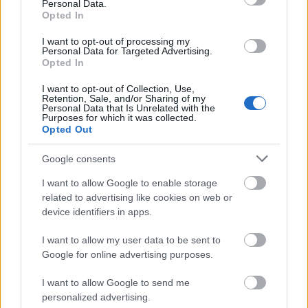
Personal Data.
Opted In
I want to opt-out of processing my
Personal Data for Targeted Advertising.
Opted In
I want to opt-out of Collection, Use,
Retention, Sale, and/or Sharing of my
Miért éppen ezek a dalok kerültek rá a playlistre?
Personal Data that Is Unrelated with the
Purposes for which it was collected.
Opted Out
Kicsit azt a logikát követtük, mint a KEXEK lemeznél –
ott mindannyian választottunk egy dalt, így az öt
Google consents
szám az öt zenekari tag elképzelése alapján került
átdolgozásra. Ebben a playlistbe tehát mind
I want to allow Google to enable storage
beletettünk 5-5 kedvencet, amit szívesen és sokszor
related to advertising like cookies on web or
hallgatunk.
device identifiers in apps.
Van-e köztük kakukktojás? Miért?
I want to allow my user data to be sent to
Google for online advertising purposes.
Del Reeves - The Girl On The Billboard: ez azért
I want to allow Google to send me
kakukktojás, mert Ernő nehezen bírt magával, szóval
personalized advertising.
ő öt dal helyett hatot választott.