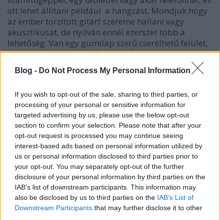
ott lehet állítani például a hangzást. Mondjuk hogy
az ember torzított gitárt szeretne hallani vagy
akusztikusat, de nyilván ennél ezerszer több a
lehetőség. Van egy gumilap szerű cserélhető felület,
ezek pedig a különböző jellemzőket adják. Például,
hogy dob, gitár, billentyűs hangszer vagy mi
Blog -
Do Not Process My Personal Information
szólaljon meg. Az alkalmazás automatikusan
felismeri, hogy milyen felület van a kontrolleren, és
If you wish to opt-out of the sale, sharing to third parties, or
azonnal vált vagyis “dalszerzés” közben is lehet
processing of your personal or sensitive information for
váltogatni a felületeteket. Természetesen az
targeted advertising by us, please use the below opt-out
elkészült műveket fel is lehet venni. Mondjuk így:
section to confirm your selection. Please note that after your
opt-out request is processed you may continue seeing
interest-based ads based on personal information utilized by
us or personal information disclosed to third parties prior to
your opt-out. You may separately opt-out of the further
disclosure of your personal information by third parties on the
IAB’s list of downstream participants. This information may
also be disclosed by us to third parties on the
IAB’s List of
Downstream Participants
that may further disclose it to other
third parties.