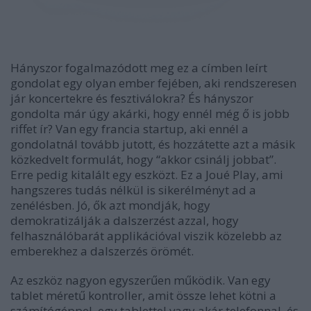
Hányszor fogalmazódott meg ez a címben leírt
gondolat egy olyan ember fejében, aki rendszeresen
jár koncertekre és fesztiválokra? És hányszor
gondolta már úgy akárki, hogy ennél még ő is jobb
riffet ír? Van egy francia startup, aki ennél a
gondolatnál tovább jutott, és hozzátette azt a másik
közkedvelt formulát, hogy “akkor csinálj jobbat”.
Erre pedig kitalált egy eszközt. Ez a Joué Play, ami
hangszeres tudás nélkül is sikerélményt ad a
zenélésben. Jó, ők azt mondják, hogy
demokratizálják a dalszerzést azzal, hogy
felhasználóbarát applikációval viszik közelebb az
emberekhez a dalszerzés örömét.
Az eszköz nagyon egyszerűen működik. Van egy
tablet méretű kontroller, amit össze lehet kötni a
számítógéppel, egy tablettel vagy akár telefonnal, és