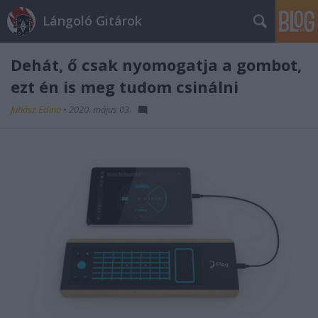
Lángoló Gitárok
Dehát, ő csak nyomogatja a gombot,
ezt én is meg tudom csinálni
Juhász Edina
•
2020. május 03.