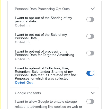
Please note that this website/app uses one or more Google
Personal Data Processing Opt Outs
services and may gather and store information including but
not limited to your visit or usage behaviour. You may click to
I want to opt-out of the Sharing of my
personal data.
grant or deny consent to Google and its third-party tags to
Opted In
use your data for below specified purposes in below Google
consent section.
I want to opt-out of the Sale of my
Personal Data.
Opted In
I want to opt-out of processing my
Pascal Joguet alkotta meg azt a Lemour kontrollert,
Personal Data for Targeted Advertising.
amit többek között a Led Zeppelin, a Nine Inch Nails,
Opted In
a Daft Punk, Björk vagy Madonna is használt, az ő
I want to opt-out of Collection, Use,
fejéből pattant ki a Joué ötlete is azzal az
Retention, Sale, and/or Sharing of my
elgondolással, hogy élvezetesebbé teszik a
Personal Data that Is Unrelated with the
Purposes for which it was collected.
hangszeres tanulást, és hogy akár úgy is lehessen
Opted Out
valakinek sikerélménye, hogy előtte nem kell évekig
zongoraleckéket vennie. Természetesen gitárvirtuóz
Google consents
nem valószínű, hogy ettől az eszköztől lesz az ember,
viszont még gitárvirtuózoknak is izgalmas lehet,
I want to allow Google to enable storage
mikor éppen kísérletezgetni akarnak.
related to advertising like cookies on web or