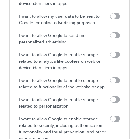
device identifiers in apps.
I want to allow my user data to be sent to
Google for online advertising purposes.
I want to allow Google to send me
personalized advertising.
I want to allow Google to enable storage
related to analytics like cookies on web or
device identifiers in apps.
I want to allow Google to enable storage
related to functionality of the website or app.
I want to allow Google to enable storage
related to personalization.
I want to allow Google to enable storage
related to security, including authentication
Mi Las Vegasban a CES konferencián
próbáltuk ki
, és
functionality and fraud prevention, and other
hamar egyértelművé vált, hogy ha letesznek két
user protection.