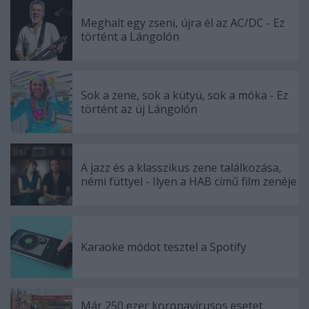
Meghalt egy zseni, újra él az AC/DC - Ez
történt a Lángolón
Sok a zene, sok a kütyü, sok a móka - Ez
történt az új Lángolón
A jazz és a klasszikus zene találkozása,
némi füttyel - Ilyen a HAB című film zenéje
Karaoke módot tesztel a Spotify
Már 250 ezer koronavírusos esetet