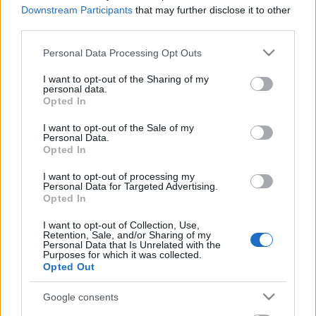
Downstream Participants
that may further disclose it to other
third parties.
Please note that this website/app uses one or more Google
Personal Data Processing Opt Outs
services and may gather and store information including but
not limited to your visit or usage behaviour. You may click to
I want to opt-out of the Sharing of my
personal data.
grant or deny consent to Google and its third-party tags to
Opted In
use your data for below specified purposes in below Google
consent section.
I want to opt-out of the Sale of my
Personal Data.
Opted In
I want to opt-out of processing my
Personal Data for Targeted Advertising.
Opted In
Zene: Monostori János, szöveg: Takáts Eszter, Lőrincz
Nikolett
I want to opt-out of Collection, Use,
Klip szereplők és kitalálók: Barsi Márton, Lőrincz
Retention, Sale, and/or Sharing of my
Personal Data that Is Unrelated with the
Nikolett, Monostori János, Takáts Eszter
Purposes for which it was collected.
Technikai segítők: Szabó Zsolt, Krajcsi Zsolt,
Opted Out
Monostori Waller Bernadett, Beke Csaba
Master: Gyulai Ádám
Google consents
Videó utómunka, vágás: Takáts Eszter