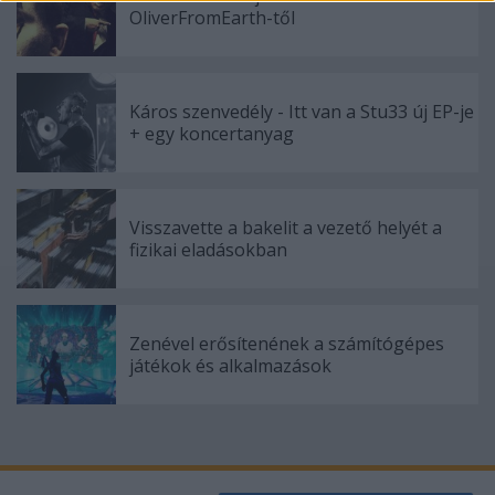
OliverFromEarth-től
functionality and fraud prevention, and other
user protection.
Káros szenvedély - Itt van a Stu33 új EP-je
+ egy koncertanyag
Visszavette a bakelit a vezető helyét a
fizikai eladásokban
Zenével erősítenének a számítógépes
játékok és alkalmazások