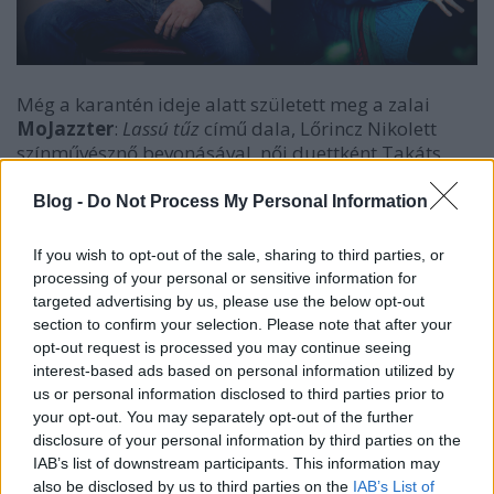
Még a karantén ideje alatt született meg a zalai
MoJazzter
:
Lassú tűz
című dala, Lőrincz Nikolett
színművésznő bevonásával, női duettként Takáts
Eszterrel. Hasonlóan az
Ott vagyok veled
című dalnál,
itt is közösen dobták össze a videóanyagot Barsi
Blog -
Do Not Process My Personal Information
Márton színművész közreműködésével. A klipben
markánsan jelenik meg a férfi és a női vonal (akár
If you wish to opt-out of the sale, sharing to third parties, or
egy személyiségen belül), mégis egyensúlyra való
processing of your personal or sensitive information for
törekvéssel.
targeted advertising by us, please use the below opt-out
section to confirm your selection. Please note that after your
opt-out request is processed you may continue seeing
interest-based ads based on personal information utilized by
us or personal information disclosed to third parties prior to
your opt-out. You may separately opt-out of the further
disclosure of your personal information by third parties on the
IAB’s list of downstream participants. This information may
also be disclosed by us to third parties on the
IAB’s List of