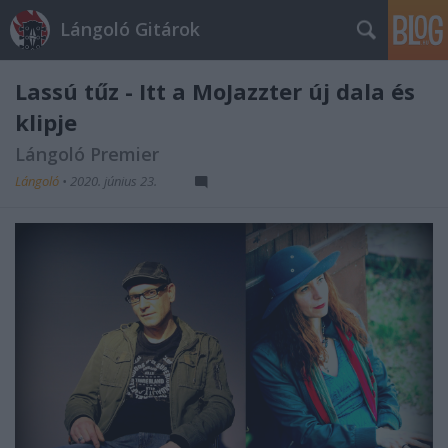
Lángoló Gitárok
Lassú tűz - Itt a MoJazzter új dala és
klipje
Lángoló Premier
Lángoló
•
2020. június 23.