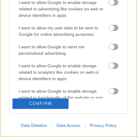
I want to allow Google to enable storage
További
related to advertising like cookies on web or
információk:
https://www.facebook.com/MoJazzter-
device identifiers in apps.
102132558134080/
I want to allow my user data to be sent to
Google for online advertising purposes.
I want to allow Google to send me
Címkék:
premier
mojazzter
personalized advertising.
I want to allow Google to enable storage
related to analytics like cookies on web or
device identifiers in apps.
Ajánlott bejegyzések:
I want to allow Google to enable storage
related to functionality of the website or app.
Live session videóval melegít be az őszi
CONFIRM
koncertek előtt a The Pontiac zenekar
I want to allow Google to enable storage
related to personalization.
Data Deletion
Data Access
Privacy Policy
I want to allow Google to enable storage
Gondolatok - Új videó az
related to security, including authentication