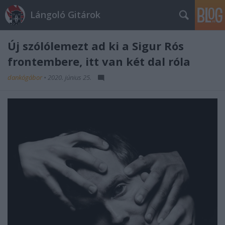
Lángoló Gitárok
Új szólólemezt ad ki a Sigur Rós
frontembere, itt van két dal róla
dankógábor
•
2020. június 25.