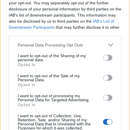
your opt-out. You may separately opt-out of the further
is van róla, ráadásul klipesítve. Szóval most a Sigur
disclosure of your personal information by third parties on the
Rós-rajongók ezzel kell, hogy beérjék, de
IAB’s list of downstream participants. This information may
valószínűleg nem fognak panaszkodni.
also be disclosed by us to third parties on the
IAB’s List of
Downstream Participants
that may further disclose it to other
third parties.
Please note that this website/app uses one or more Google
Personal Data Processing Opt Outs
services and may gather and store information including but
not limited to your visit or usage behaviour. You may click to
I want to opt-out of the Sharing of my
personal data.
grant or deny consent to Google and its third-party tags to
Opted In
use your data for below specified purposes in below Google
consent section.
I want to opt-out of the Sale of my
Personal Data.
Opted In
I want to opt-out of processing my
Personal Data for Targeted Advertising.
Opted In
I want to opt-out of Collection, Use,
Retention, Sale, and/or Sharing of my
Personal Data that Is Unrelated with the
Purposes for which it was collected.