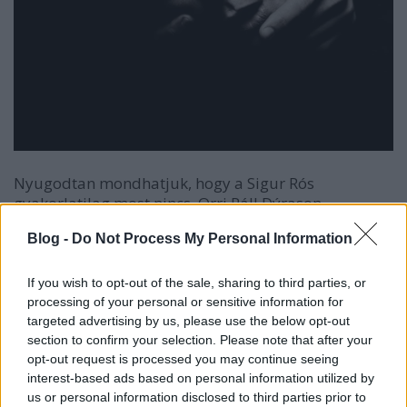
Nyugodtan mondhatjuk, hogy a Sigur Rós
gyakorlatilag most nincs. Orri Páll Dýrason
ütőhangszeres 2018-ban szállt ki, miután szexuális
Blog -
Do Not Process My Personal Information
zaklatással vádolták, és nem akarta, hogy ez
bárhogyan is beárnyékolja a zenekart, viszont azóta
nem igazán csinál semmit a megmaradt két tag sem.
If you wish to opt-out of the sale, sharing to third parties, or
Mármint Sigur Rós név alatt, merthogy a frontember
processing of your personal or sensitive information for
Jónsi most úgy döntött, ideje egy új szólóalbumot
targeted advertising by us, please use the below opt-out
kiadni. Ez lesz a második, az első tíz éve jelent meg. A
section to confirm your selection. Please note that after your
opt-out request is processed you may continue seeing
lemez október 2-án jelenik meg, a Bandcampen már
interest-based ads based on personal information utilized by
elő is lehet rendelni
többféle változatban. És hogy ne
us or personal information disclosed to third parties prior to
behallgatás nélkül kelljen ezt megtenni, már két dal