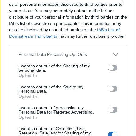
az Intim Torna Illegál, a Vad Fruttik, a Bëlga, a
us or personal information disclosed to third parties prior to
Paddy And The Rats, a Krúbi, a Fish!, a Bohemian
your opt-out. You may separately opt-out of the further
Betyars, a Szabó Balázs Bandája, a Kiscsillag, a
disclosure of your personal information by third parties on the
Péterfy Bori & Love Band, a The Qualitons, a
IAB’s list of downstream participants. This information may
Cloud9+, az Esti Kornél, a New Level Empire, a
also be disclosed by us to third parties on the
IAB’s List of
Csaknekedkislány, a PASO, a Supernem és a Pál
Downstream Participants
that may further disclose it to other
Utcai Fiúk.
third parties.
Please note that this website/app uses one or more Google
Personal Data Processing Opt Outs
A legzsebbarátabb hazai bulira június 30-ig - a
services and may gather and store information including but
készlet erejéig – diákbérletet is lehet venni,
not limited to your visit or usage behaviour. You may click to
I want to opt-out of the Sharing of my
mindössze 21.900 forintért. Az 1000 darab kiadható
personal data.
grant or deny consent to Google and its third-party tags to
diákbérletből, már csak kb. 200 vár gazdára,
Opted In
use your data for below specified purposes in below Google
érdemes tehát sietni. De aki lekésik, sebaj, mert a
consent section.
I want to opt-out of the Sale of my
helyszíni bérlethez képest június 30-ig még majd
Personal Data.
10.000 forintért olcsóbban, 25.900 forintért lehet
Opted In
bérletet váltani.
I want to opt-out of processing my
Personal Data for Targeted Advertising.
Opted In
I want to opt-out of Collection, Use,
Retention, Sale, and/or Sharing of my