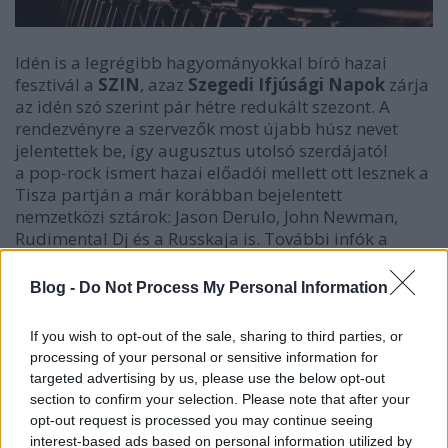
Idén is a legrégibb hagyományokkal bíró hazai
fesztivál a
SZIN
, azaz
Szegedi Ifjúsági Napok
zárja
az idén szó szerint pár hétre redukált szezont. A
rendezvényre a szervezők most újabb húsz nevet
jelentettek be, így augusztus utolsó szerdájatól
a pop-rock ismert hazai előadói mellett ott lesznek a
Tisza partján a már korábban bejelentett
nemzetközi sztárok: Jason Derulo, John Newman,
Rudimental Dj és a Russkaja is. További infók a
hajtás után!
(Fotó: SZIN Facebook)
Blog -
Do Not Process My Personal Information
Idén a nyár végén lesz a fesztiválnyár, annak is a
If you wish to opt-out of the sale, sharing to third parties, or
hagyományosan évadzáró bulija, a Szegedi Ifjúsági
processing of your personal or sensitive information for
Napok, augusztus 26. és 29. között. A fesztivál
targeted advertising by us, please use the below opt-out
korábban
már bejelentett számos hazai és
section to confirm your selection. Please note that after your
nemzetközi nevet
, hozzájuk csatlakozott most húsz
opt-out request is processed you may continue seeing
fellépő. Név szerint a Punnany Massif, az Irie Maffia,
interest-based ads based on personal information utilized by