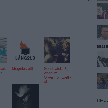
BESZ
 sok
Megérkezett!
Gondolatok - Új
 a
videó az
OliverFromEarth-
től
HIRD