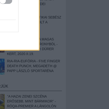
BESZÁMOLÓNK AZ IDEI
SZIGETRŐL
EGY HALLÁSPLASZTIKAI SEBÉSZ
NAPLÓJA - ILYEN VOLT A
SWANSRÓL SZÓLÓ
DOKUMENTUMFILM
MÉLY FÉRFIBÁNAT A MAGAS
ELEFÁNTCSONTTORONYBÓL -
LEPROUS, KLONE @ DÜRER
KERT, 2020.II.19.
RIA-RIA-EUFÓRIA - FIVE FINGER
DEATH PUNCH, MEGADETH @
PAPP LÁSZLÓ SPORTARÉNA
RJÚK
“A HAZAI ZENEI SZCÉNA
ERŐSEBB, MINT BÁRMIKOR” -
RÓQA-PREMIER A LÁNGOLÓN