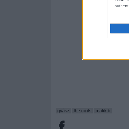
authenti
gyász
the roots
malik b