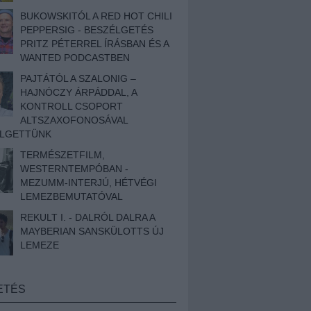
BUKOWSKITÓL A RED HOT CHILI
PEPPERSIG - BESZÉLGETÉS
PRITZ PÉTERREL ÍRÁSBAN ÉS A
WANTED PODCASTBEN
PAJTÁTÓL A SZALONIG –
HAJNÓCZY ÁRPÁDDAL, A
KONTROLL CSOPORT
ALTSZAXOFONOSÁVAL
ÉLGETTÜNK
TERMÉSZETFILM,
WESTERNTEMPÓBAN -
MEZUMM-INTERJÚ, HÉTVÉGI
LEMEZBEMUTATÓVAL
REKULT I. - DALRÓL DALRA A
MAYBERIAN SANSKÜLOTTS ÚJ
LEMEZE
ETÉS