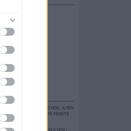
ÁMOLÓK
ZENÉS TÁBOR A HEGYEN - ILYEN
VOLT A VÍRUS SZÜLTE FEKETE
ZAJ FESZTIVÁL
SOHA NEM VOLT MÉG ILYEN -