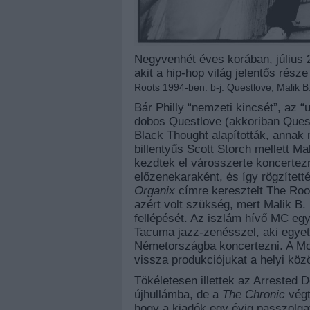
Negyvenhét éves korában, július 2
akit a hip-hop világ jelentős rés
Roots 1994-ben. b-j: Questlove, Malik B
Bár Philly “nemzeti kincsét”, az “
dobos Questlove (akkoriban Ques
Black Thought alapították, annak
billentyűs Scott Storch mellett Ma
kezdtek el városszerte koncertezn
előzenekaraként, és így rögzítetté
Organix
címre keresztelt The Roo
azért volt szükség, mert Malik B
fellépését. Az iszlám hívő MC e
Tacuma jazz-zenésszel, aki egyetl
Németországba koncertezni. A Moe
vissza produkciójukat a helyi kö
Tökéletesen illettek az Arrested 
újhullámba, de a
The Chronic
végt
hogy a kiadók egy évig passzolga