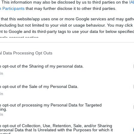
. This information may also be disclosed by us to third parties on the
IA
Participants
that may further disclose it to other third parties.
 that this website/app uses one or more Google services and may gath
including but not limited to your visit or usage behaviour. You may click 
 to Google and its third-party tags to use your data for below specifi
ogle consent section.
l Data Processing Opt Outs
o opt-out of the Sharing of my personal data.
In
o opt-out of the Sale of my Personal Data.
In
to opt-out of processing my Personal Data for Targeted
dalán láthatók a Proceed II-hoz forgatott videóban
ing.
In
án ugyan, de vendégeskedett The Roots közeli
red The Family Soul) lemezein, de szóló albuma
o opt-out of Collection, Use, Retention, Sale, and/or Sharing
02-ben a
Water
című számban vallott kettejük
ersonal Data that Is Unrelated with the Purposes for which it
HIRD
lected.