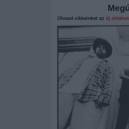
Megúj
Olvasd cikkeinket az
új oldalu