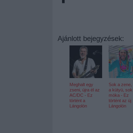
Ajánlott bejegyzések:
Meghalt egy
Sok a zene,
zseni, újra él az
a kütyü, sok
AC/DC - Ez
móka - Ez
történt a
történt az új
Lángolón
Lángolón