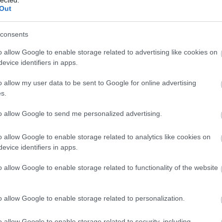
yütt töltött évekről, de arra, hogy a régi barát
Out
emezre még négy évig kellett várni. A
Game Theory
esen öt számban hallhatók Malik B. rímei, a
zavakkal köszöntik, de az alkotók sorában már
consents
mint vendégművész szerepel.
o allow Google to enable storage related to advertising like cookies on
hip-hop berkeiben lelt új otthonra, olyan
evice identifiers in apps.
t R.A. The Rugged Man, vagy Pace Won, akikkel
egykori mainstream sikerektől egyre távolodó
o allow my user data to be sent to Google for online advertising
A nagy tehetségként számon tartott Rugged Man-t a
s.
a a kiadó női alkalmazottait, Pace Won pedig
agjaival alkotott együtt.) Végül Vinnie Paz házi
to allow Google to send me personalized advertising.
z egyetlen album hosszúságú kiadványa, az utcán
cer Mr. Green oldalán rögzített
Unpredictable
.
o allow Google to enable storage related to analytics like cookies on
yelőre ismeretlenek, de az elmúlt órákban egykori
evice identifiers in apps.
a Black Thought is megerősítették a hírt. Utóbbi
megosztott őszinte gondolataihoz, olyanok
BESZ
o allow Google to enable storage related to functionality of the website
kkal, mint Pharoahe Monch, Dj Premier, Talib Kweli
tca és te egyek voltatok.” – olvasható a baráti
o allow Google to enable storage related to personalization.
o allow Google to enable storage related to security, including