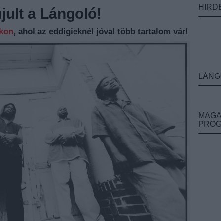
HIRD
ult a Lángoló!
nkon
, ahol az eddigieknél jóval több tartalom vár!
LÁNG
MAGA
PRO