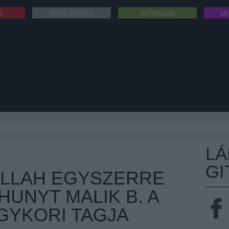
K
KONCERTEK
INTERJÚK
M
L
GI
 ALLAH EGYSZERRE
LHUNYT MALIK B. A
GYKORI TAGJA