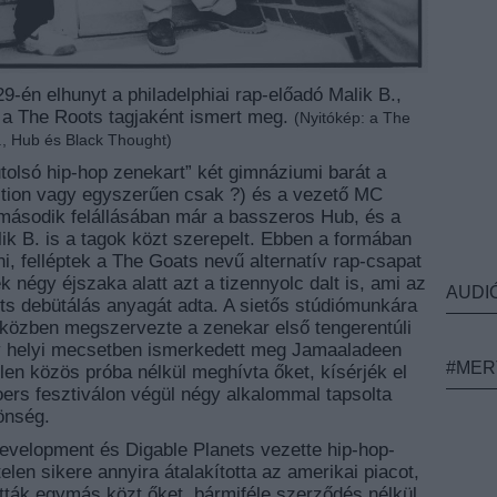
9-én elhunyt a philadelphiai rap-előadó Malik B.,
ze a The Roots tagjaként ismert meg.
(Nyitókép: a The
., Hub és Black Thought)
utolsó hip-hop zenekart” két gimnáziumi barát a
tion vagy egyszerűen csak ?) és a vezető MC
 második felállásában már a basszeros Hub, és a
lik B. is a tagok közt szerepelt. Ebben a formában
i, felléptek a The Goats nevű alternatív rap-csapat
k négy éjszaka alatt azt a tizennyolc dalt is, ami az
AUDI
ts debütálás anyagát adta. A sietős stúdiómunkára
. közben megszervezte a zenekar első tengerentúli
gy helyi mecsetben ismerkedett meg Jamaaladeen
#MER
en közös próba nélkül meghívta őket, kísérjék el
rs fesztiválon végül négy alkalommal tapsolta
zönség.
Development és Digable Planets vezette hip-hop-
elen sikere annyira átalakította az amerikai piacot,
tták egymás közt őket, bármiféle szerződés nélkül.