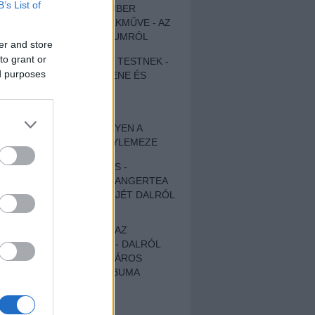
B’s List of
EGY DÜHÖS VÉNEMBER
UNIVERZÁLIS REMEKMŰVE - AZ
ÚJ BOB DYLAN-ALBUMRÓL
er and store
to grant or
ZENE LÉLEKNEK ÉS TESTNEK -
ed purposes
AUTENTIKUS NÉPZENE ÉS
KÖLTÉSZET
ÚJJÁSZÜLETETT
SZOMORKODÁS - ILYEN A
KATATONIA ÚJ NAGYLEMEZE
CROCODILE NERVES -
HALLGASD MEG AZ ANGERTEA
MA MEGJELENT EP-JÉT DALRÓL
DALRA!
A FELELŐSSÉGTŐL AZ
ELLOPOTT FÖLDIG - DALRÓL
DALRA A KÉPZELT VÁROS
SAMIZDAT CÍMŰ ALBUMA
ETÉS