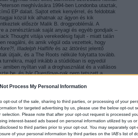
 Peterson meghívására 1994-ben Londonba utaztak,
ímű EP dalait. Sajtot ettek kenyérrel, és feldobtak
agjai közül kik alhatnak az ágyon és kik
entkeztek először Malik B. drogproblémái. A
re a zenésztársak saját anyagi és egyéb gondjaik –
ck Thought vitája verekedésig fajult - miatt talán
en reagálni, és amik végül oda vezettek, hogy
re?!, Illadelph Halflife
és az áttörést jelentő
ltak útjaik, és a The Roots nélküle folytatta tovább.
a turnékra, majd inkább a stúdióban is egyedül
- amiben nyíltan vall a droghasználat és a vallásos
jezte be, és bár Questlove-nak nem tetszett a
lbumra.)
Not Process My Personal Information
e az ő neve is ismerősen csengett a hip-hop
rópáig ismerték kiemelkedő lírikus képességeit. Az
ny a
Meiso
címadó dalában együtt rappelnek Black
to opt-out of the sale, sharing to third parties, or processing of your per
EZT 
ush ütemeire, de a számból készült kultikus
Dj
formation for targeted advertising by us, please use the below opt-out s
ciaországban MC Solaar
Prose Combat
című
r selection. Please note that after your opt-out request is processed y
’ Fine
amiben, több, mint nyolc percben (!) mossák
eing interest-based ads based on personal information utilized by us or
jazz és a hip-hop közti láthatatlan határvonalat.
disclosed to third parties prior to your opt-out. You may separately opt-
losure of your personal information by third parties on the IAB’s list of