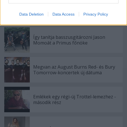
I want to allow Google to enable storage
Megérkezett!
related to security, including authentication
Data Deletion
Data Access
Privacy Policy
functionality and fraud prevention, and other
user protection.
Így tanítja basszusgitározni Jason
Momoát a Primus főnöke
Megvan az August Burns Red- és Bury
Tomorrow-koncertek új dátuma
Emlékek egy régi-új Trottel-lemezhez -
második rész