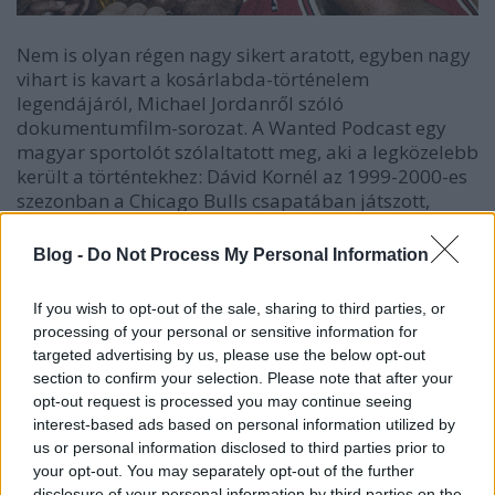
Nem is olyan régen nagy sikert aratott, egyben nagy
vihart is kavart a kosárlabda-történelem
legendájáról, Michael Jordanről szóló
dokumentumfilm-sorozat. A Wanted Podcast egy
magyar sportolót szólaltatott meg, aki a legközelebb
került a történtekhez: Dávid Kornél az 1999-2000-es
szezonban a Chicago Bulls csapatában játszott,
majd később is szerepelt az észak-amerikai profi
kosárlabda ligában, az NBA-ban. Egy órában
Blog -
Do Not Process My Personal Information
értelmezzük a The Last Dance című filmet,
hallhatunk kulisszatitkokat és személyes élményeket
If you wish to opt-out of the sale, sharing to third parties, or
is.
processing of your personal or sensitive information for
targeted advertising by us, please use the below opt-out
section to confirm your selection. Please note that after your
opt-out request is processed you may continue seeing
interest-based ads based on personal information utilized by
us or personal information disclosed to third parties prior to
your opt-out. You may separately opt-out of the further
disclosure of your personal information by third parties on the