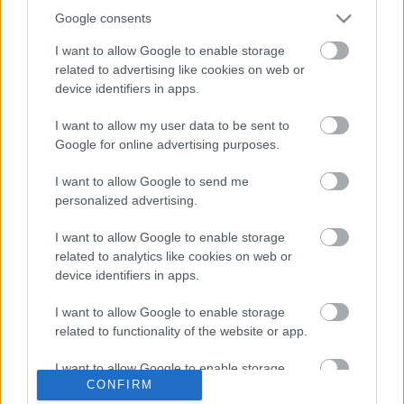
Eszterrel filmrendezővel tekintették át a Beastie Boys
pályafutását a nemrég bemutatott
Google consents
dokumentumfilm tükrében, a Black Lives Matter
I want to allow Google to enable storage
mozgalom popkulturális vonatkozásait elemezték
related to advertising like cookies on web or
Csepelyi Adrienn társaságában, Najmányi Lászlóra
device identifiers in apps.
emlékeztek egy rendkívüli Wanted-értekezlet
keretében, Uj Péter és Vályi Gábor
I want to allow my user data to be sent to
közreműködésével, majd legutóbb Demeter
Google for online advertising purposes.
Szilárddal beszélgettek a hazai zeneipar válságáról
és a bevezetésre váró zeneipari programról.
I want to allow Google to send me
personalized advertising.
I want to allow Google to enable storage
related to analytics like cookies on web or
device identifiers in apps.
Címkék:
wanted
wanted25
I want to allow Google to enable storage
related to functionality of the website or app.
I want to allow Google to enable storage
Ajánlott bejegyzések:
CONFIRM
related to personalization.