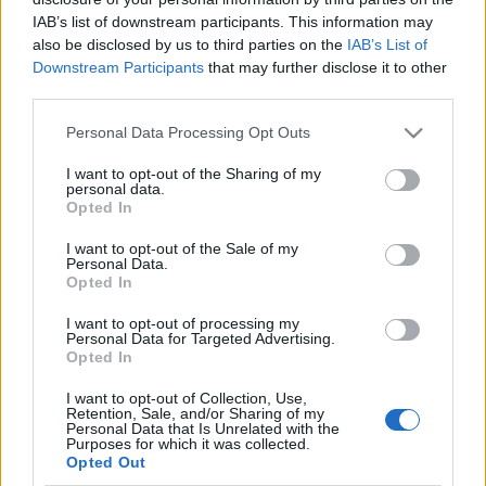
IAB’s list of downstream participants. This information may
also be disclosed by us to third parties on the
IAB’s List of
Downstream Participants
that may further disclose it to other
third parties.
Please note that this website/app uses one or more Google
Personal Data Processing Opt Outs
services and may gather and store information including but
Az 1995-ben indult és egészen 2002 májusáig
not limited to your visit or usage behaviour. You may click to
I want to opt-out of the Sharing of my
üzemelő Wanted magazin a magyar
personal data.
grant or deny consent to Google and its third-party tags to
könnyűzenetörténet sok szempontból formabontó
Opted In
use your data for below specified purposes in below Google
médiaterméke. A maga idejében kicsit ki is lógott a
consent section.
sorból, mind megjelenésével, mind zenei-kulturális
I want to opt-out of the Sale of my
Personal Data.
tartalmával. A lap idén lenne 25 éves, ez alkalomból
Opted In
a volt szerkesztőségi tagok több eseményt is
terveznek: ennek első ünnepi etapja, hogy a lap
I want to opt-out of processing my
Personal Data for Targeted Advertising.
néhány egykori szerzője podcast-sorozatot indított.
Opted In
Ez a Wanted podcast hatodik adása, melyet a
I want to opt-out of Collection, Use,
következő hetekben újabbak követnek majd.
Retention, Sale, and/or Sharing of my
Personal Data that Is Unrelated with the
Bemutatkozó epizódjukban Lovasi Andrással
Purposes for which it was collected.
beszélgettek a zeneipar válságáról, aztán Turán
Opted Out