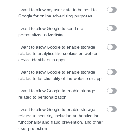
I want to allow my user data to be sent to
Belényi lételeme az alkotás. Saját projektjén túl az
Google for online advertising purposes.
egyik legismertebb magyar youtuber, Dancsó Péter
I want to allow Google to send me
mellett is tevékenykedik, a Videómánia csatornán
personalized advertising.
megjelent dalok szövegeit ő írta, sőt, a hozzájuk
készült klipeket is ő rendezte. Most pedig itt a
I want to allow Google to enable storage
legfrissebb klip!
related to analytics like cookies on web or
device identifiers in apps.
I want to allow Google to enable storage
related to functionality of the website or app.
I want to allow Google to enable storage
related to personalization.
I want to allow Google to enable storage
related to security, including authentication
functionality and fraud prevention, and other
user protection.