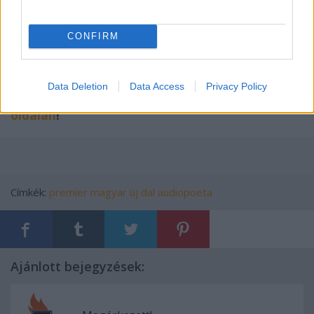
CONFIRM
Data Deletion
Data Access
Privacy Policy
További információk Audiopoeta
Facebook-
oldalán
!
Címkék:
premier
magyar
új dal
audiopoeta
Ajánlott bejegyzések: