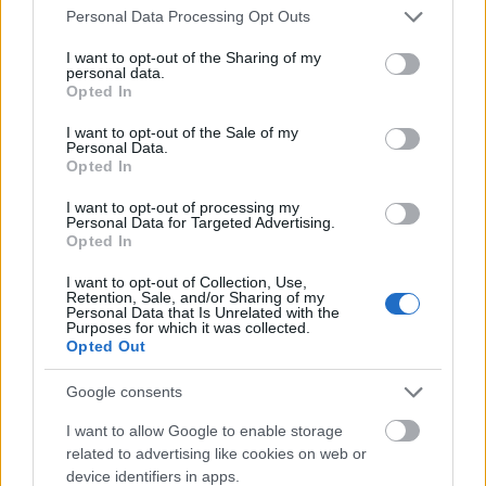
Please note that this website/app uses one or more Google
hanem a saját határaink feszegetéséről.
Personal Data Processing Opt Outs
services and may gather and store information including but
not limited to your visit or usage behaviour. You may click to
I want to opt-out of the Sharing of my
personal data.
grant or deny consent to Google and its third-party tags to
Opted In
use your data for below specified purposes in below Google
Az egyik általam nagyon kedvelt sorozatban
consent section.
I want to opt-out of the Sale of my
hangzik el az a mondat, hogy "csak az elme
Personal Data.
Opted In
szab határt", és valóban! Minél többet
gondolkoztam ezen a mondaton, annál
I want to opt-out of processing my
Personal Data for Targeted Advertising.
inkább kezdtem rájönni, hogy ez mennyire
Opted In
így van. Igazából csak a saját határaink és
I want to opt-out of Collection, Use,
korlátaink tartanak minket egy dobozban.
Retention, Sale, and/or Sharing of my
Personal Data that Is Unrelated with the
Szerettem volna szemléltetni ezt, illetve azt
Purposes for which it was collected.
is, hogy mennyire szabad világban élünk”-
Opted Out
fejtette ki a polihisztor, aki hozzátette: „Túl
Google consents
rövid ez az élet ahhoz, hogy olyan dolgokra
I want to allow Google to enable storage
fecséreljük az időnket, amiket valójában
related to advertising like cookies on web or
nem akarunk csinálni.
device identifiers in apps.