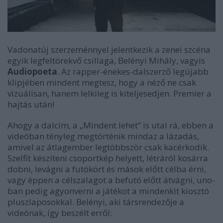
Vadonatúj szerzeménnyel jelentkezik a zenei szcéna
egyik legfeltörekvő csillaga, Belényi Mihály, vagyis
Audiopoeta
. Az rapper-énekes-dalszerző legújabb
klipjében mindent megtesz, hogy a néző ne csak
vizuálisan, hanem lelkileg is kiteljesedjen. Premier a
hajtás után!
Ahogy a dalcím, a „Mindent lehet” is utal rá, ebben a
videóban tényleg megtörténik mindaz a lázadás,
amivel az átlagember legtöbbször csak kacérkodik.
Szelfit készíteni csoportkép helyett, létráról kosárra
dobni, levágni a futókört és mások előtt célba érni,
vagy éppen a célszalagot a befutó előtt átvágni, uno-
ban pedig agyonverni a játékot a mindenkit kiosztó
pluszlaposokkal. Belényi, aki társrendezője a
videónak, így beszélt erről: