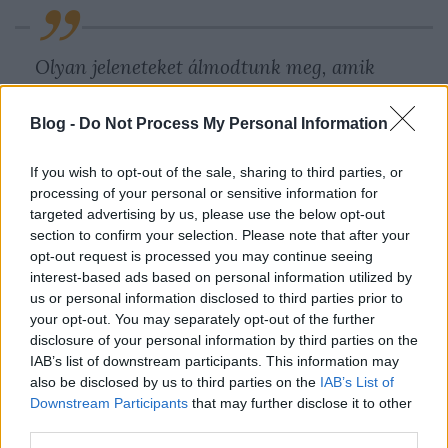
Olyan jeleneteket álmodtunk meg, amik
ellentmondanak a társadalmi elvárásoknak.
Az elején és a végén azért kitérünk arra,
Blog -
Do Not Process My Personal Information
hogy természetesen lehet azért ára annak,
ha mindent fordítva csinálunk. Voltak
If you wish to opt-out of the sale, sharing to third parties, or
processing of your personal or sensitive information for
felvételek, amik olyan erősre, vagy
targeted advertising by us, please use the below opt-out
túlságosan bicskanyitogatóra sikerültek,
section to confirm your selection. Please note that after your
hogy már mi sem mertük bevágni őket a
opt-out request is processed you may continue seeing
interest-based ads based on personal information utilized by
végleges verzióba.
us or personal information disclosed to third parties prior to
your opt-out. You may separately opt-out of the further
disclosure of your personal information by third parties on the
Formabontó alkotásaiban Audiopoeta nem titkolt
IAB’s list of downstream participants. This information may
célja, hogy könnyed, ugyanakkor egyedi szövegeivel
also be disclosed by us to third parties on the
IAB’s List of
emberközeli szerzeményeket tegyen le az asztalra,
Downstream Participants
that may further disclose it to other
ezt pedig a „Mindent lehet” követi. A dalszövegben
third parties.
Belényi nem a szabályok megszegéséről énekel,