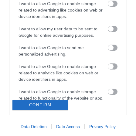
I want to allow Google to enable storage
határideje:
2020.november 30.
related to advertising like cookies on web or
device identifiers in apps.
A pályázat részletei és menete a következő linken
érhetőek el:
I want to allow my user data to be sent to
https://www.terezvaros.hu/kozlemenyek/videoklip-
Google for online advertising purposes.
palyazat-konnyuzenei-eloadok-szamara
I want to allow Google to send me
personalized advertising.
I want to allow Google to enable storage
related to analytics like cookies on web or
device identifiers in apps.
Ajánlott bejegyzések:
I want to allow Google to enable storage
related to functionality of the website or app.
CONFIRM
Ez megy most az új Lángolón
I want to allow Google to enable storage
related to personalization.
Data Deletion
Data Access
Privacy Policy
I want to allow Google to enable storage
related to security, including authentication