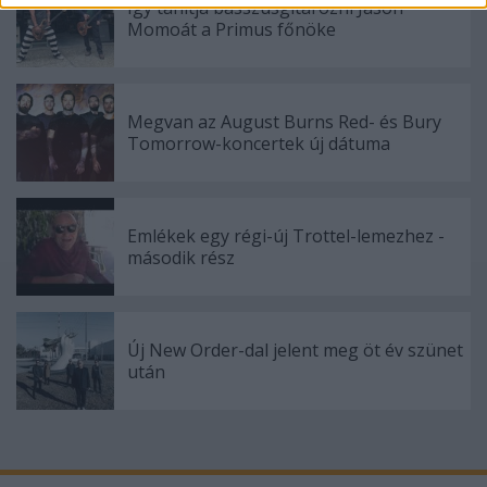
Így tanítja basszusgitározni Jason
functionality and fraud prevention, and other
Momoát a Primus főnöke
user protection.
Megvan az August Burns Red- és Bury
Tomorrow-koncertek új dátuma
Emlékek egy régi-új Trottel-lemezhez -
második rész
Új New Order-dal jelent meg öt év szünet
után