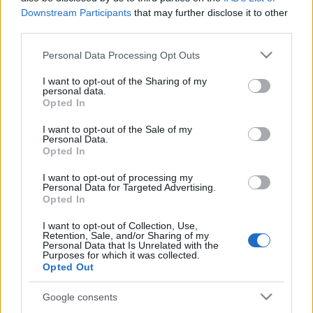
technikai megkötés nincs, a jelentkezőknek csak egy
Downstream Participants
that may further disclose it to other
kikötésnek kell megfelelniük: helyszínben vagy
third parties.
témaválasztásban meg kell jelenjen a
videoklipekben Terézváros.
Please note that this website/app uses one or more Google
Personal Data Processing Opt Outs
services and may gather and store information including but
A beérkező pályázatokat, illetve az elkészült
not limited to your visit or usage behaviour. You may click to
I want to opt-out of the Sharing of my
personal data.
videoklipeket hattagú szakmai zsűri bírálja majd el.
grant or deny consent to Google and its third-party tags to
Opted In
use your data for below specified purposes in below Google
A zsűri tagjai:
Liszka Tamás
(a Budapest Film Zrt. és
consent section.
a Művész Mozi igazgatója),
Bihari Balázs
(a
I want to opt-out of the Sale of my
Personal Data.
Majdnem Híres Rocksuli társalapítója, zenész,
Opted In
újságíró),
Pápai Sándor
(a Wave lemezbolt alapítója
és vezetője),
Lábas Viki
(a Margaret Island
I want to opt-out of processing my
Personal Data for Targeted Advertising.
énekesnője, dalszerző, előadóművész),
Sajó Dávid
Opted In
(az index.hu korábbi munkatársa, zenei újságíró),
valamint
Rohonyi Gábor
(filmrendező,
I want to opt-out of Collection, Use,
forgatókönyvíró).
Retention, Sale, and/or Sharing of my
Personal Data that Is Unrelated with the
Purposes for which it was collected.
A pályázatok beérkezésének határideje
: 2020.
Opted Out
szeptember 18.
Google consents
A videoklipek leforgatásának és leadásának