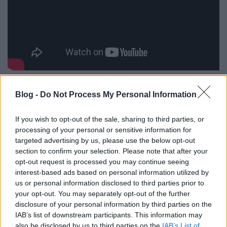
A koronavírus-járvány nemcsak a mindennapokra,
Blog -
Do Not Process My Personal Information
de rengeteg szakmára, munkavállalóra is hatással
volt és van a mai napig. Terézváros önkormányzata
If you wish to opt-out of the sale, sharing to third parties, or
ezen szeretne enyhíteni, segítve a zene-, illetve a
processing of your personal or sensitive information for
filmipart.
Győrffy Máté
alpolgármester
targeted advertising by us, please use the below opt-out
kezdeményezésére a koronavírus-járvány miatt
section to confirm your selection. Please note that after your
elmaradó Teréz napi rendezvénysorozatra szánt
opt-out request is processed you may continue seeing
összeget a zenészek, filmesek megsegítésére fordítja
interest-based ads based on personal information utilized by
az önkormányzat.
us or personal information disclosed to third parties prior to
your opt-out. You may separately opt-out of the further
A pályázat keretében összesen
10 millió forint
ot
disclosure of your personal information by third parties on the
oszt szét az önkormányzat. A cél az, hogy minél
IAB’s list of downstream participants. This information may
szélesebb körben támogathassa a zenekarokat, ezért
also be disclosed by us to third parties on the
IAB’s List of