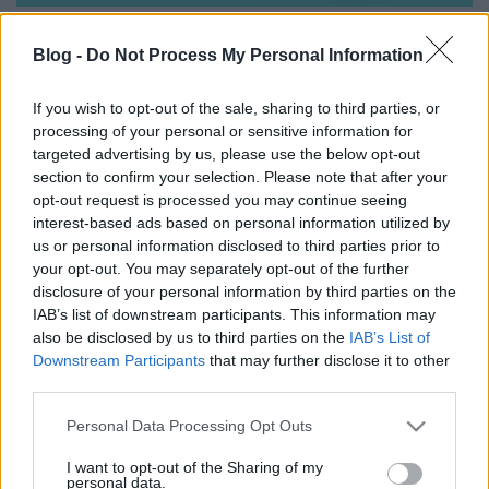
Csak idő kérdése volt a dolog, úgyhogy annyira nem
Blog -
Do Not Process My Personal Information
kell meglepődni, hogy a Spotify elkezdte tesztelni a
karaoke módot, aminek hála a jövőben valamikor
If you wish to opt-out of the sale, sharing to third parties, or
már bárki óbégathatja kedvenc dalai szövegeit úgy,
processing of your personal or sensitive information for
hogy még az eredeti éneksáv sem zavarja. Persze
targeted advertising by us, please use the below opt-out
még sok minden nem tiszta a fejlesztésben, például,
section to confirm your selection. Please note that after your
hogy bármelyik dalt le lehet-e majd így kérni, de úgy
opt-out request is processed you may continue seeing
tűnik, hogy lehet némi támogató éneket alá rakni.
interest-based ads based on personal information utilized by
Persze mindez akkor, ha nem dől be az egész teszt,
us or personal information disclosed to third parties prior to
mint az a projekt, amelyik CD minőségű streammel
your opt-out. You may separately opt-out of the further
kecsegtette a felhasználókat, de minden bizonnyal
disclosure of your personal information by third parties on the
ez sokkal szórakoztatóbb fícsör lesz, mint a
IAB’s list of downstream participants. This information may
felhasználók töredékét kitevő hifisták mániája.
(Fotó:
also be disclosed by us to third parties on the
IAB’s List of
Unsplash
)
Downstream Participants
that may further disclose it to other
third parties.
Please note that this website/app uses one or more Google
Personal Data Processing Opt Outs
services and may gather and store information including but
Spotify is working on Karaoke Mode
not limited to your visit or usage behaviour. You may click to
I want to opt-out of the Sharing of my
personal data.