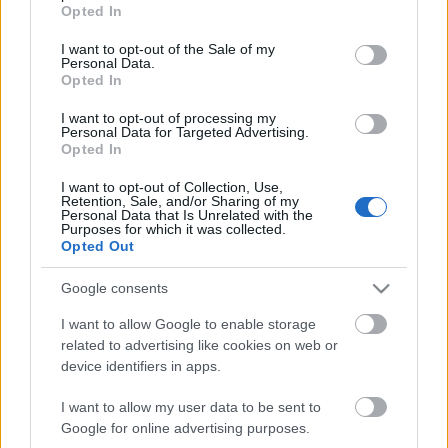
grant or deny consent to Google and its third-party tags to
Opted In
the vocal level is adjustable
use your data for below specified purposes in below Google
consent section.
pic.twitter.com/apeIlETAQs
I want to opt-out of the Sale of my
Personal Data.
Opted In
— Jane Manchun Wong (@wongmjane)
I want to opt-out of processing my
September 7, 2020
Personal Data for Targeted Advertising.
Opted In
I want to opt-out of Collection, Use,
Retention, Sale, and/or Sharing of my
Personal Data that Is Unrelated with the
Purposes for which it was collected.
Címkék:
spotify
Opted Out
Google consents
I want to allow Google to enable storage
Ajánlott bejegyzések:
related to advertising like cookies on web or
device identifiers in apps.
A jazz és a klasszikus zene találkozása,
I want to allow my user data to be sent to
némi füttyel - Ilyen a HAB című film zenéje
Google for online advertising purposes.