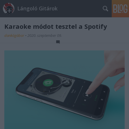
Lángoló Gitárok
Karaoke módot tesztel a Spotify
dankógábor
•
2020. szeptember 09.