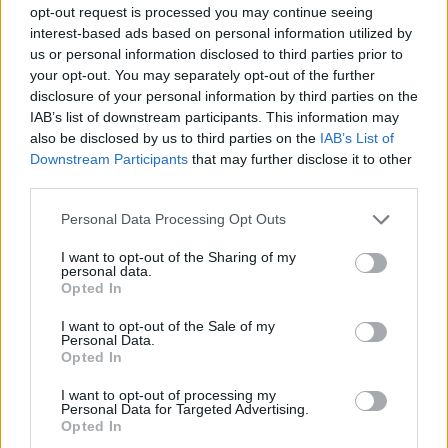
opt-out request is processed you may continue seeing
interest-based ads based on personal information utilized by
us or personal information disclosed to third parties prior to
- mondta Nate Nanzer, aki a játékon belüli globális
your opt-out. You may separately opt-out of the further
együttműködésért felelős vezető.
disclosure of your personal information by third parties on the
IAB’s list of downstream participants. This information may
also be disclosed by us to third parties on the
IAB’s List of
Downstream Participants
that may further disclose it to other
third parties.
Please note that this website/app uses one or more Google
Personal Data Processing Opt Outs
services and may gather and store information including but
not limited to your visit or usage behaviour. You may click to
I want to opt-out of the Sharing of my
personal data.
grant or deny consent to Google and its third-party tags to
Opted In
use your data for below specified purposes in below Google
consent section.
I want to opt-out of the Sale of my
Personal Data.
Opted In
Nanzer szerint ez egy kifejezetten különleges
I want to opt-out of processing my
Personal Data for Targeted Advertising.
lehetőség, hogy olyanok előtt is megmutassa magát
Opted In
bármilyen zenei formáció, akik valószínűleg sosem