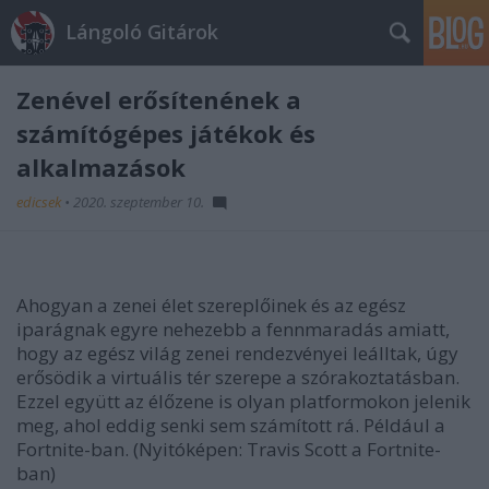
Lángoló Gitárok
Zenével erősítenének a
számítógépes játékok és
alkalmazások
edicsek
•
2020. szeptember 10.
Ahogyan a zenei élet szereplőinek és az egész
iparágnak egyre nehezebb a fennmaradás amiatt,
hogy az egész világ zenei rendezvényei leálltak, úgy
erősödik a virtuális tér szerepe a szórakoztatásban.
Ezzel együtt az élőzene is olyan platformokon jelenik
meg, ahol eddig senki sem számított rá. Például a
Fortnite-ban.
(Nyitóképen: Travis Scott a Fortnite-
ban)