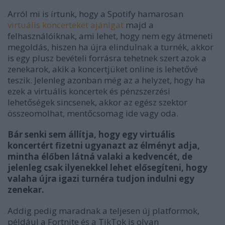
Arról mi is írtunk, hogy a Spotify hamarosan
virtuális koncerteket ajánlgat
majd a
felhasználóiknak, ami lehet, hogy nem egy átmeneti
megoldás, hiszen ha újra elindulnak a turnék, akkor
is egy plusz bevételi forrásra tehetnek szert azok a
zenekarok, akik a koncertjüket online is lehetővé
teszik. Jelenleg azonban még az a helyzet, hogy ha
ezek a virtuális koncertek és pénzszerzési
lehetőségek sincsenek, akkor az egész szektor
összeomolhat, mentőcsomag ide vagy oda.
Bár senki sem állítja, hogy egy virtuális
koncertért fizetni ugyanazt az élményt adja,
mintha élőben látná valaki a kedvencét, de
jelenleg csak ilyenekkel lehet elősegíteni, hogy
valaha újra igazi turnéra tudjon indulni egy
zenekar.
Addig pedig maradnak a teljesen új platformok,
például a Fortnite és a TikTok is olyan