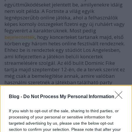
együttműködéseket jelentett be, amilyenekre idáig
nem volt példa. A Fortnite a világ egyik
legnépszerűbb online játéka, ahol a felhasználók
képes komoly összegeket fizetni egy új ruháért vagy
fegyverért a karakterüknek. Most pedig
bejelentették
, hogy koncerteket tartanak majd, első
körben egy három hetes online fesztivált rendeznek.
Ehhez be is rendeztek egy stúdiót Los Angelesben,
ami kifejezetten a játékon belüli koncertek
streamelésére szolgál. Az élő bulit Dominic Fike
tartja majd szeptember 12-én, de a tervek szerint ez
még csak a bemelegítése annak, amire valóban
használni szeretnék a játékban található party
szigetet.
Blog -
Do Not Process My Personal Information
If you wish to opt-out of the sale, sharing to third parties, or
Ez egy turnéállomás. Mikor turnén vagy,
processing of your personal or sensitive information for
akkor a Fortnite színpada lesz az egyik
targeted advertising by us, please use the below opt-out
section to confirm your selection. Please note that after your
állomás