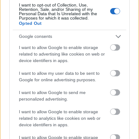
találkoznának velük, vagyis kiváló lehetőség a
I want to opt-out of Collection, Use,
Retention, Sale, and/or Sharing of my
rajongótábor növelésére. Az Epic ezt a kifejezett
Personal Data that Is Unrelated with the
buliszigetet áprilisban mutatta be, ahol nem csak
Purposes for which it was collected.
Opted Out
koncert színpad, de színház is található. Olyan
előadók tartottak már itt bulit, mint Travis Scott,
Google consents
Diplo, Steve Aoki vagy Deadmau5. Nanzer szerint
milliók vettek részt ezeken az eseményeken, ezért
I want to allow Google to enable storage
egyértelmű, hogy tovább szeretnék vinni ezt a
related to advertising like cookies on web or
vonalat. A sikereken felbuzdulva építették meg az
device identifiers in apps.
igazi stúdiót is, hogy nem csak DJ-k, de zenekarok is
felléphessenek. A tervek szerint időben is hosszabb
I want to allow my user data to be sent to
bulikat tartanának, vagyis 15 perces rövidkoncertek
Google for online advertising purposes.
helyett akár egy órás vagy még hosszabb
koncerteket is meg lehetne rendezni. Azt szeretnék,
I want to allow Google to send me
ha annyira egyértelmű lenne egy előadónak, hogy a
personalized advertising.
Fortnite-ban zenél, mint hogy elmegy a Saturday
I want to allow Google to enable storage
Night Live műsorába, hiszen itt 350 millió
related to analytics like cookies on web or
felhasználónak mutathatja be a legújabb dalait.
device identifiers in apps.
Ha már új dal, akkor
érdemes megnézni
, hogyan
I want to allow Google to enable storage