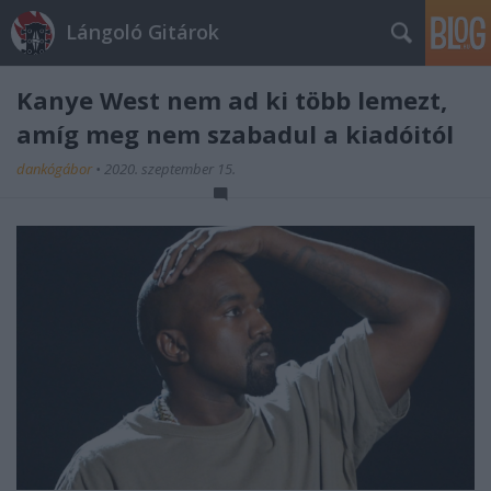
Lángoló Gitárok
Kanye West nem ad ki több lemezt,
amíg meg nem szabadul a kiadóitól
dankógábor
•
2020. szeptember 15.