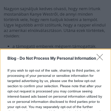
Nagyon sajnáljuk kedves olvasó, hogy nem írtunk
mostanában Kanye Westről, de annyi minden
történik vele, hogy nem tudjuk követni a tempót.
Ugye legutóbb arról szóltunk, hogy a rapper elindul
az amerikai elnökválasztáson. Utána ezek történtek,
röviden:
a támogató emberek mégsem támogatták.
volt republikánus kampányemberek szálltak be
mellé.
Blog -
Do Not Process My Personal Information
úgy volt, hogy mégsem indul.
If you wish to opt-out of the sale, sharing to third parties, or
gyakorlatilag minden államban
processing of your personal or sensitive information for
másodpercekkel marad le a papírbeadási
targeted advertising by us, please use the below opt-out
határidőről, ami után képes az iPhone óráját
section to confirm your selection. Please note that after your
okolni.
opt-out request is processed you may continue seeing
interest-based ads based on personal information utilized by
Na, szóval ennyi politikailag a helyzet. Zeneileg meg
us or personal information disclosed to third parties prior to
ott álltunk, hogy valamit éppen készített Dr Dre-vel,
your opt-out. You may separately opt-out of the further
bemutatta a lemezborítót, mondta csak pár nap és