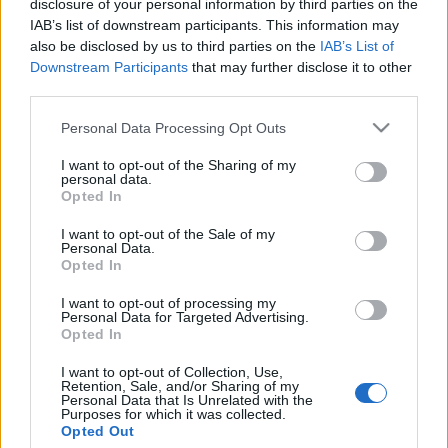
disclosure of your personal information by third parties on the
jön, aztán mély csend. Ez volt július végén, most meg
IAB’s list of downstream participants. This information may
szeptember közepe van, és most megtörte a csendet.
also be disclosed by us to third parties on the
IAB’s List of
Downstream Participants
that may further disclose it to other
Váratlanul
bejelentette
, hogy ő bizisten ki nem ad
third parties.
még egy lemezt, amíg fel nem szabadul jelenlegi
kiadói, a Universal és a Sony fogságából. Aztán ezt a
Please note that this website/app uses one or more Google
Personal Data Processing Opt Outs
bejegyzést törölte, de kitett egy
másikat
. Ebben az
services and may gather and store information including but
áll, hogy
not limited to your visit or usage behaviour. You may click to
I want to opt-out of the Sharing of my
personal data.
grant or deny consent to Google and its third-party tags to
Opted In
use your data for below specified purposes in below Google
consent section.
I want to opt-out of the Sale of my
Personal Data.
Látnom kell mindenki szerződését a
Opted In
Universalnál és a Sonynál
I want to opt-out of processing my
Personal Data for Targeted Advertising.
Nem fogom nézni, ahogy népem
Opted In
rabszolgává válik
I want to opt-out of Collection, Use,
Retention, Sale, and/or Sharing of my
Életemet szentelem a népemnek
Personal Data that Is Unrelated with the
Purposes for which it was collected.
Opted Out