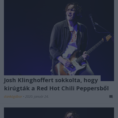
Josh Klinghoffert sokkolta, hogy
kirúgták a Red Hot Chili Peppersből
dankógábor
•
2020. január 24.