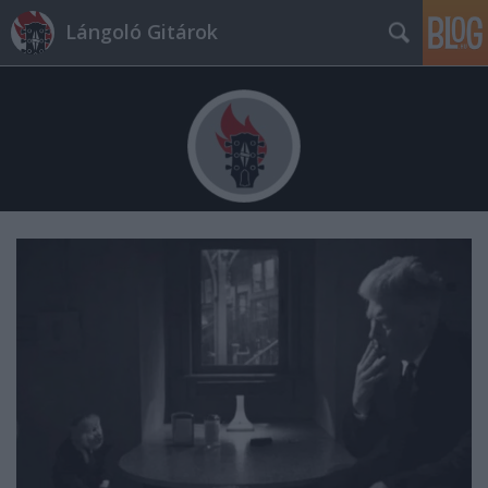
Lángoló Gitárok