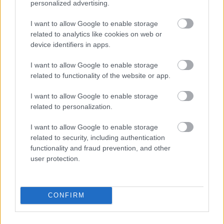
personalized advertising.
Mióta tavaly belemerültem kicsit a hifi világába,
azóta ámulattal tölt el, hogy bármilyen barátságos
I want to allow Google to enable storage
fórumot pillanatok alatt véres ...
related to analytics like cookies on web or
device identifiers in apps.
I want to allow Google to enable storage
related to functionality of the website or app.
I want to allow Google to enable storage
related to personalization.
I want to allow Google to enable storage
related to security, including authentication
functionality and fraud prevention, and other
user protection.
CONFIRM
Kómában van a Mars Volta