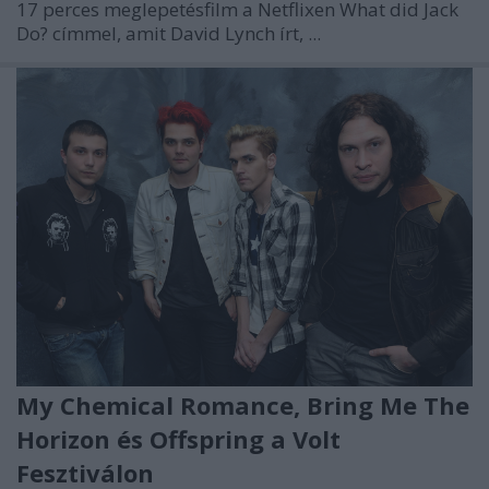
17 perces meglepetésfilm a Netflixen What did Jack
Do? címmel, amit David Lynch írt, ...
My Chemical Romance, Bring Me The
Horizon és Offspring a Volt
Fesztiválon