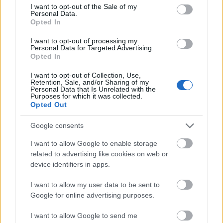
consent section.
I want to opt-out of the Sale of my
Personal Data.
Opted In
I want to opt-out of processing my
Personal Data for Targeted Advertising.
Hifista atomháború - Van-e értelme a
Opted In
minőségi kábelnek?
I want to opt-out of Collection, Use,
Retention, Sale, and/or Sharing of my
Personal Data that Is Unrelated with the
Dankó Gábor
•
2020. január 25.
Purposes for which it was collected.
Opted Out
Google consents
I want to allow Google to enable storage
related to advertising like cookies on web or
device identifiers in apps.
I want to allow my user data to be sent to
Google for online advertising purposes.
I want to allow Google to send me