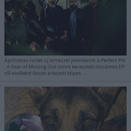
Áprilisban ismét új lemezzel jelentkezik a
Perfect Pill
. A
Fear of Missing Out
címre keresztelt ötszámos EP-
ről elsőként ősszel érkezett klipes ...