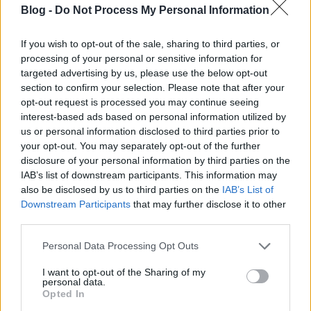
Blog -
Do Not Process My Personal Information
If you wish to opt-out of the sale, sharing to third parties, or
processing of your personal or sensitive information for
targeted advertising by us, please use the below opt-out
section to confirm your selection. Please note that after your
opt-out request is processed you may continue seeing
Az Ég az erdő című új Kollár-Klemencz album január
interest-based ads based on personal information utilized by
17-én látott napvilágot, a dalszerző-író-énekes 2008-
us or personal information disclosed to third parties prior to
ban megkezdett első ...
your opt-out. You may separately opt-out of the further
disclosure of your personal information by third parties on the
IAB’s list of downstream participants. This information may
also be disclosed by us to third parties on the
IAB’s List of
Downstream Participants
that may further disclose it to other
third parties.
Please note that this website/app uses one or more Google
Personal Data Processing Opt Outs
services and may gather and store information including but
not limited to your visit or usage behaviour. You may click to
I want to opt-out of the Sharing of my
personal data.
grant or deny consent to Google and its third-party tags to
Opted In
use your data for below specified purposes in below Google