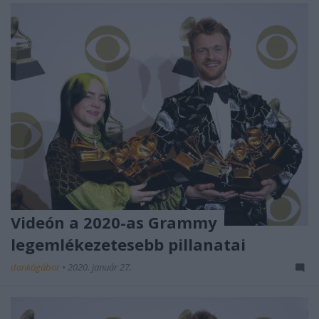
Videón a 2020-as Grammy
legemlékezetesebb pillanatai
dankógábor
•
2020. január 27.