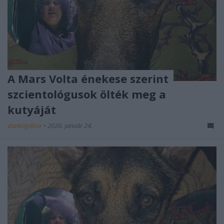
A Mars Volta énekese szerint
szcientológusok ölték meg a
kutyáját
dankógábor
•
2020. január 24.