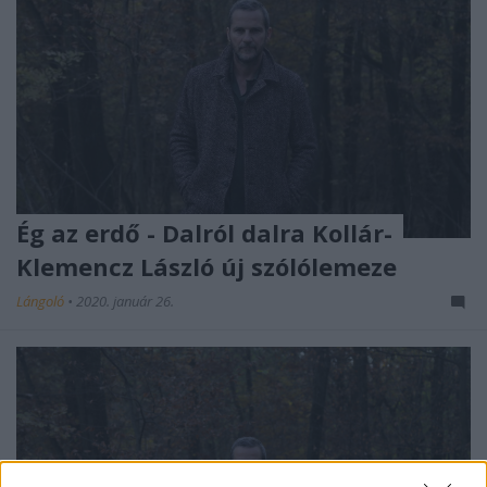
Ég az erdő - Dalról dalra Kollár-
Klemencz László új szólólemeze
Lángoló
•
2020. január 26.