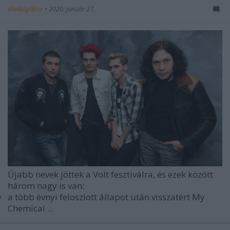
dankógábor
•
2020. január 27.
Újabb nevek jöttek a Volt fesztiválra, és ezek között
három nagy is van:
a több évnyi feloszlott állapot után visszatért My
Chemical ...