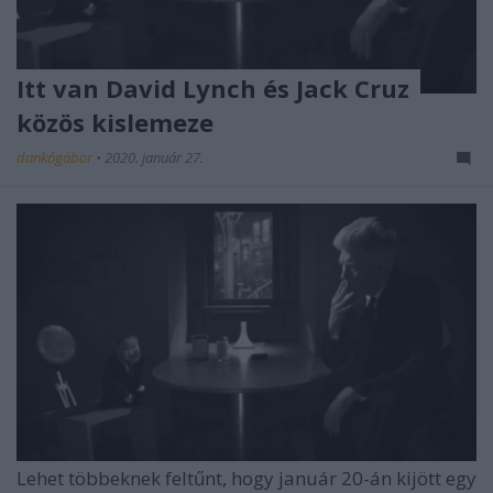
Itt van David Lynch és Jack Cruz
közös kislemeze
dankógábor
•
2020. január 27.
Lehet többeknek feltűnt, hogy január 20-án kijött egy