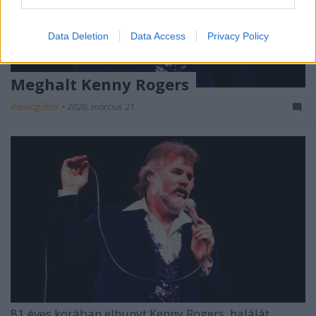
Data Deletion
Data Access
Privacy Policy
Meghalt Kenny Rogers
dankógábor
•
2020. március 21.
81 éves korában elhunyt Kenny Rogers, halálát