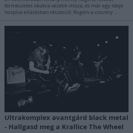
természetes okokra vezetik vissza, és már egy ideje
hospice ellátásban részesült. Rogers a country ...
Ultrakomplex avantgárd black metal
- Hallgasd meg a Krallice The Wheel