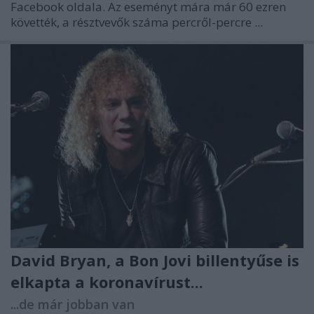
Facebook oldala. Az eseményt mára már 60 ezren
követték, a résztvevők száma percről-percre ...
David Bryan, a Bon Jovi billentyűse is
elkapta a koronavírust...
...de már jobban van