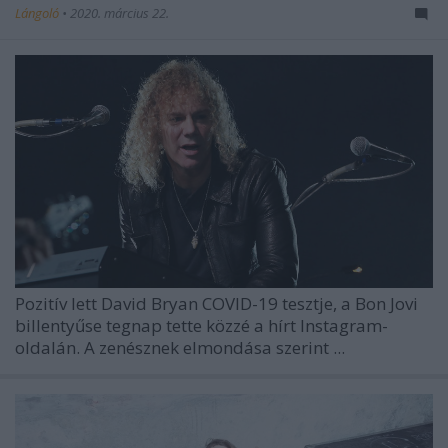
Lángoló
•
2020. március 22.
Pozitív lett
David Bryan
COVID-19 tesztje, a
Bon Jovi
billentyűse tegnap tette közzé a hírt Instagram-
oldalán. A zenésznek elmondása szerint ...