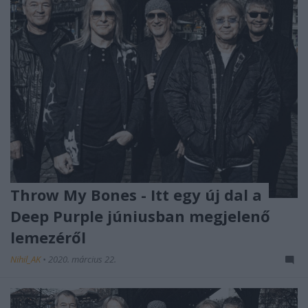
Throw My Bones - Itt egy új dal a
Deep Purple júniusban megjelenő
lemezéről
Nihil_AK
•
2020. március 22.