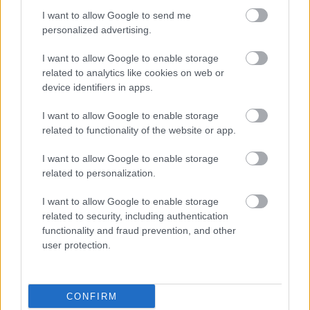
I want to allow Google to send me
personalized advertising.
I want to allow Google to enable storage
related to analytics like cookies on web or
device identifiers in apps.
A koronavírus miatt nem lehetnek koncertek, így a
Tankcsapda sem turnézhat. Péntek este
I want to allow Google to enable storage
Eindhovenben kellett volna az eredeti tervek szerint
related to functionality of the website or app.
fellépni, ...
I want to allow Google to enable storage
related to personalization.
I want to allow Google to enable storage
related to security, including authentication
functionality and fraud prevention, and other
user protection.
CONFIRM