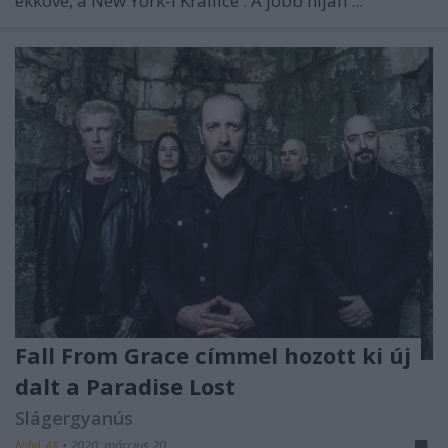
ékköve, a New York-i
Krallice
. A jobb híján ...
Fall From Grace címmel hozott ki új
dalt a Paradise Lost
Slágergyanús
Nihil_AK
•
2020. március 20.