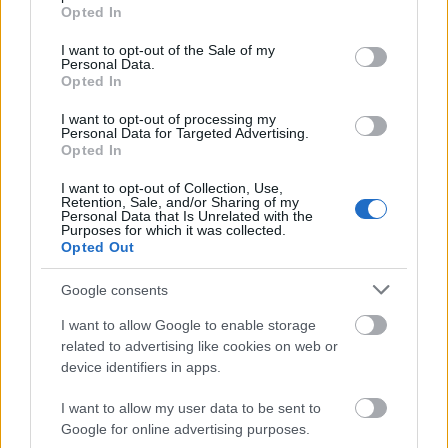
grant or deny consent to Google and its third-party tags to
Opted In
use your data for below specified purposes in below Google
consent section.
I want to opt-out of the Sale of my
Personal Data.
Opted In
I want to opt-out of processing my
Personal Data for Targeted Advertising.
Opted In
I want to opt-out of Collection, Use,
Ilyen volt a Tankcsapda a debreceni
Retention, Sale, and/or Sharing of my
Personal Data that Is Unrelated with the
tévéből
Purposes for which it was collected.
Opted Out
dankógábor
•
2020. március 21.
Google consents
I want to allow Google to enable storage
related to advertising like cookies on web or
device identifiers in apps.
I want to allow my user data to be sent to
Google for online advertising purposes.