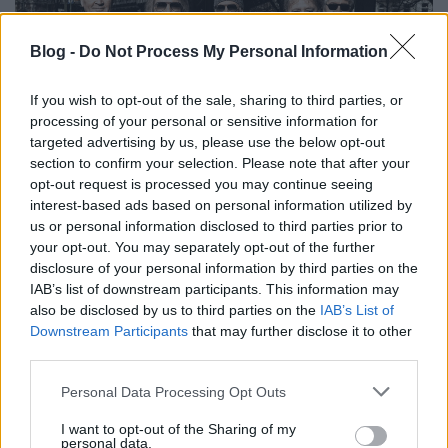
Blog -
Do Not Process My Personal Information
If you wish to opt-out of the sale, sharing to third parties, or
processing of your personal or sensitive information for
targeted advertising by us, please use the below opt-out
section to confirm your selection. Please note that after your
opt-out request is processed you may continue seeing
interest-based ads based on personal information utilized by
Júniusban új albummal jelentkeznek az alapító
us or personal information disclosed to third parties prior to
atyák. Annak ellenére, hogy a
Deep Purple
mára
your opt-out. You may separately opt-out of the further
egyedüliként maradt aktív a hard rock / heavy metal
disclosure of your personal information by third parties on the
...
IAB’s list of downstream participants. This information may
also be disclosed by us to third parties on the
IAB’s List of
Downstream Participants
that may further disclose it to other
third parties.
Please note that this website/app uses one or more Google
Personal Data Processing Opt Outs
services and may gather and store information including but
not limited to your visit or usage behaviour. You may click to
I want to opt-out of the Sharing of my
personal data.