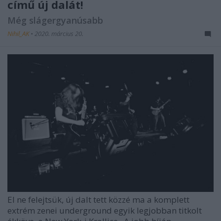
című új dalát!
Még slágergyanúsabb
Nihil_AK
•
2020. március 20.
El ne felejtsük, új dalt tett közzé ma a komplett
extrém zenei underground egyik legjobban titkolt