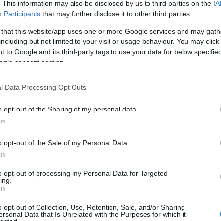
. This information may also be disclosed by us to third parties on the
IA
ek dolgozni az új Death Angel-lemezen, szóval tele
Participants
that may further disclose it to other third parties.
 that this website/app uses one or more Google services and may gath
including but not limited to your visit or usage behaviour. You may click 
 to Google and its third-party tags to use your data for below specifi
ogle consent section.
l Data Processing Opt Outs
o opt-out of the Sharing of my personal data.
In
o opt-out of the Sale of my Personal Data.
In
T KI JOHN
to opt-out of processing my Personal Data for Targeted
ing.
In
o opt-out of Collection, Use, Retention, Sale, and/or Sharing
ult a Lángoló!
ersonal Data that Is Unrelated with the Purposes for which it
HIRD
lected.