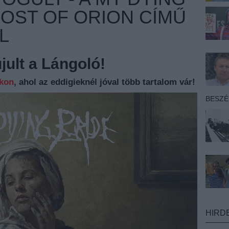
HOST OF ORION CÍMŰ
L
ult a Lángoló!
nkon
, ahol az eddigieknél jóval több tartalom vár!
BESZ
HIRD