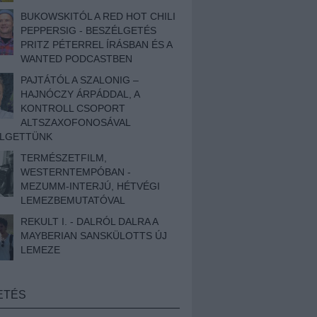
BUKOWSKITÓL A RED HOT CHILI
PEPPERSIG - BESZÉLGETÉS
PRITZ PÉTERREL ÍRÁSBAN ÉS A
WANTED PODCASTBEN
PAJTÁTÓL A SZALONIG –
HAJNÓCZY ÁRPÁDDAL, A
KONTROLL CSOPORT
ALTSZAXOFONOSÁVAL
ÉLGETTÜNK
TERMÉSZETFILM,
WESTERNTEMPÓBAN -
MEZUMM-INTERJÚ, HÉTVÉGI
LEMEZBEMUTATÓVAL
REKULT I. - DALRÓL DALRA A
MAYBERIAN SANSKÜLOTTS ÚJ
LEMEZE
ETÉS