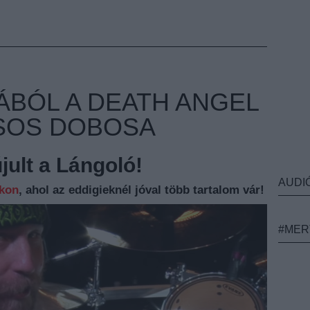
ÁBÓL A DEATH ANGEL
SOS DOBOSA
ult a Lángoló!
AUDI
nkon
, ahol az eddigieknél jóval több tartalom vár!
#MER