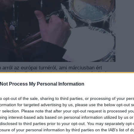
 arról az európai turnéról, ami márciusban ért
odus és a Death Angel vett részt. A turnéstáb úgy
lkapták a koronavírust. A napokban viszont már
Not Process My Personal Information
 zenészekről, most pedig jött ezek közül a legjobb:
 is túl van a nehezén. Őt úgy ledöntötte a lábáról a
séges kómában, lélegeztetőgépen. Most viszont már
to opt-out of the sale, sharing to third parties, or processing of your per
EZT 
 az orvosok sem adtak neki sokat, két liter
formation for targeted advertising by us, please use the below opt-out s
zívni, de már jobban van. Köszöni a rengeteg
r selection. Please note that after your opt-out request is processed y
 olyanokkal beszélgetnie, akik úgy gondolták, hogy
eing interest-based ads based on personal information utilized by us or
n meghatotta, hogy még Jay Jay Frenchtől, a
disclosed to third parties prior to your opt-out. You may separately opt-
tt üzenetet, aki az egyik gyerekkori hőse, és akivel
losure of your personal information by third parties on the IAB’s list of
itáros valószínűleg tudta, hogy hatalmas rajongó.