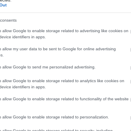
Out
nkon
, ahol az eddigieknél jóval több tartalom vár!
consents
o allow Google to enable storage related to advertising like cookies on
evice identifiers in apps.
o allow my user data to be sent to Google for online advertising
s.
to allow Google to send me personalized advertising.
o allow Google to enable storage related to analytics like cookies on
evice identifiers in apps.
BESZ
o allow Google to enable storage related to functionality of the website
o allow Google to enable storage related to personalization.
zament a Red Hot Chili Peppersbe. Akkor arról nem
jönne, meg amúgy sem adott ki már régóta semmit,
o allow Google to enable storage related to security, including