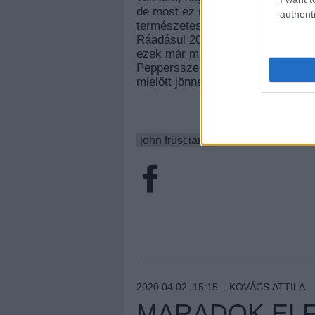
de most ez mégis megtörtént: a Tri
authenti
természetesen tisztán elektronikus
Ráadásul 2020-ban még jön több sz
ezek már mind készen voltak, miel
Peppersszel, szóval nem azóta ind
mielőtt jönne a nagy dobás a régi-
john frusciante
2020.04.02. 15:15 –
KOVÁCS.ATTILA
MARADOK ELF