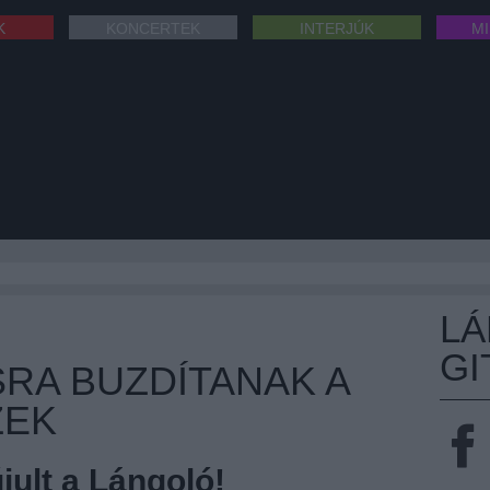
K
KONCERTEK
INTERJÚK
M
L
GI
SRA BUZDÍTANAK A
ZEK
ult a Lángoló!