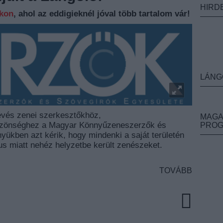
HIRD
nkon
, ahol az eddigieknél jóval több tartalom vár!
LÁNG
 tévés zenei szerkesztőkhöz,
MAGA
özönséghez a Magyar Könnyűzeneszerzők és
PRO
ükben azt kérik, hogy mindenki a saját területén
us miatt nehéz helyzetbe került zenészeket.
TOVÁBB