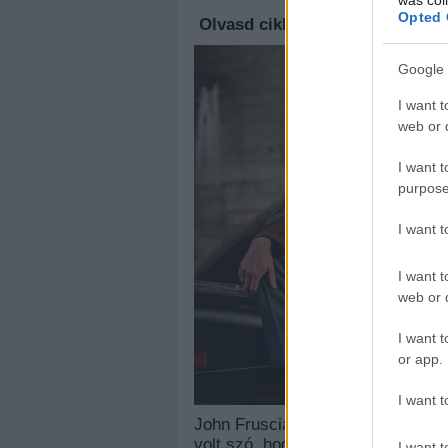
Opted 
Olvasd cikkeinket az
új oldalu
Google 
I want t
web or d
I want t
purpose
I want 
I want t
web or d
I want t
or app.
I want t
John Frusciante tavaly ugye viss
volt szó, hogy új szólóanyaggal 
I want t