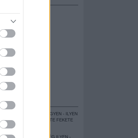
ÁMOLÓK
ZENÉS TÁBOR A HEGYEN - ILYEN
VOLT A VÍRUS SZÜLTE FEKETE
ZAJ FESZTIVÁL
SOHA NEM VOLT MÉG ILYEN -