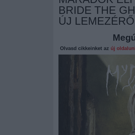
BRIDE THE G
ÚJ LEMEZÉRŐ
Megúj
Olvasd cikkeinket az
új oldalu