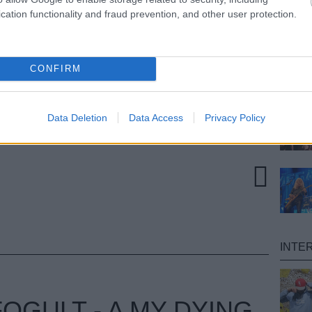
ckfinger projektjével adott ki egy új,
cation functionality and fraud prevention, and other user protection.
 EP-t, ami meghallgatható akár itt alább is.
ólóanyag is tőle, a következő június 3-án. Elvileg
őtt újrakezdte volna a munkát a Red Hot Chili
ult be így ennyire. Lehet csak kiszórja őket,
CONFIRM
új csapatával.
TOVÁBB
Data Deletion
Data Access
Privacy Policy
INTE
OGULT - A MY DYING