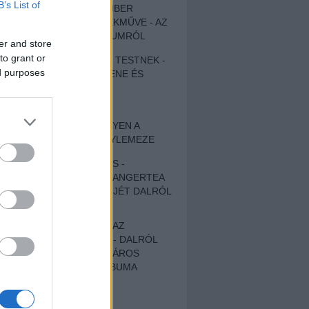
B’s List of
EGY DÜHÖS VÉNEMBER
UNIVERZÁLIS REMEKMŰVE - AZ
ÚJ BOB DYLAN-ALBUMRÓL
er and store
to grant or
ZENE LÉLEKNEK ÉS TESTNEK -
ed purposes
AUTENTIKUS NÉPZENE ÉS
KÖLTÉSZET
ÚJJÁSZÜLETETT
SZOMORKODÁS - ILYEN A
KATATONIA ÚJ NAGYLEMEZE
CROCODILE NERVES -
HALLGASD MEG AZ ANGERTEA
MA MEGJELENT EP-JÉT DALRÓL
DALRA!
A FELELŐSSÉGTŐL AZ
ELLOPOTT FÖLDIG - DALRÓL
DALRA A KÉPZELT VÁROS
SAMIZDAT CÍMŰ ALBUMA
ETÉS