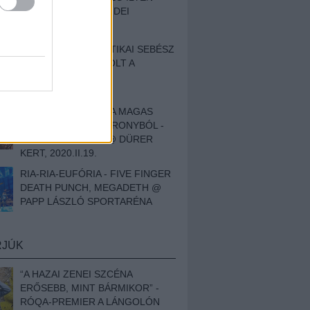
BESZÁMOLÓNK AZ IDEI
SZIGETRŐL
EGY HALLÁSPLASZTIKAI SEBÉSZ
NAPLÓJA - ILYEN VOLT A
SWANSRÓL SZÓLÓ
DOKUMENTUMFILM
MÉLY FÉRFIBÁNAT A MAGAS
ELEFÁNTCSONTTORONYBÓL -
LEPROUS, KLONE @ DÜRER
KERT, 2020.II.19.
RIA-RIA-EUFÓRIA - FIVE FINGER
DEATH PUNCH, MEGADETH @
PAPP LÁSZLÓ SPORTARÉNA
RJÚK
“A HAZAI ZENEI SZCÉNA
ERŐSEBB, MINT BÁRMIKOR” -
RÓQA-PREMIER A LÁNGOLÓN